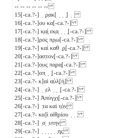
-- -- -- -- -- --
15
[-ca.?-] ̣ ̣ρ̣ακ[ ̣ ̣ ̣] ̣ ̣
16
[-ca.?-]ου κα[-ca.?-]
17
[-ca.?-] κ̣α̣ὶ̣ εκ̣α̣ ̣ ̣ ̣[-ca.?-]
18
[-ca.?-]ρος πρ̣ω[-ca.?-]
19
[-ca.?-] καὶ καθ ̣ρ̣[-ca.?-]
20
[-ca.?-]ασ̣τον̣[-ca.?-]
21
[-ca.?-]ο̣υς πα̣ρα̣[-ca.?-]
22
[-ca.?-]οπ̣ ̣ ̣[-ca.?-]
23
[-ca.?- κ]αὶ α̣ὐλ̣[ὴ]
24
[-ca.?-] ̣ ̣ελ ̣ ̣ ̣[-ca.?-]
25
[-ca.?-] Ἀπύγχι̣[-ca.?-]
26
[-ca.?-] ̣τα καὶ τ̣ὸ̣ν̣
27
[-ca.?- κα]ὶ αἰθ̣ρίου ̣ ̣ ̣
28
[-ca.?-] ̣σ̣ ̣υτην̣
29
[-ca.?-] ̣ ̣ ̣ ̣ ̣ ̣η̣ς