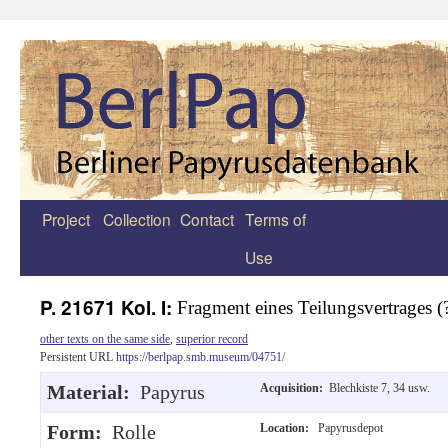
Project
Collection
Contact
Terms of
Zum
Use
Inhalt
springen
P. 21671 Kol. I:
Fragment eines Teilungsvertrages (
other texts on the same side
,
superior record
Persistent URL
https://berlpap.smb.museum/04751/
Material:
Papyrus
Acquisition:
Blechkiste 7, 34 usw.
Form:
Rolle
Location:
Papyrusdepot