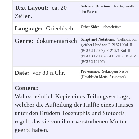
Text Layout:
ca. 20
Side and Direction:
Rekto, parallel z
den Fasern
Zeilen.
Language:
Griechisch
Other Side:
unbeschriftet
Genre:
dokumentarisch
Script and Notations:
Vielleicht von
gleicher Hand wie P. 21671 Kol. II
(BGU XI 2097), P. 21671 Kol. III
(BGU XI 2098) und P. 21671 Kol. V
(BGU XI 2100).
Date:
vor 83 n.Chr.
Provenance:
Soknopaiu Nesos
(Herakleidu Meris, Arsinoites)
Content:
Wahrscheinlich Kopie eines Teilungsvertrags,
welcher die Aufteilung der Hälfte eines Hauses
unter den Brüdern Tesenuphis und Stotoetis
regelt, das sie von ihrer verstorbenen Mutter
geerbt haben.