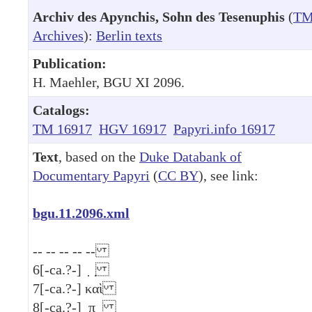
Archiv des Apynchis, Sohn des Tesenuphis
(
T
Archives
):
Berlin texts
Publication:
H. Maehler, BGU XI 2096.
Catalogs:
TM 16917
HGV 16917
Papyri.info 16917
Text
, based on the
Duke Databank of
Documentary Papyri
(
CC BY
), see link:
bgu.11.2096.xml
-- -- -- -- --
6
[-ca.?-] ̣ ̣
7
[-ca.?-] καὶ
8
[-ca.?-] ̣π̣ ̣