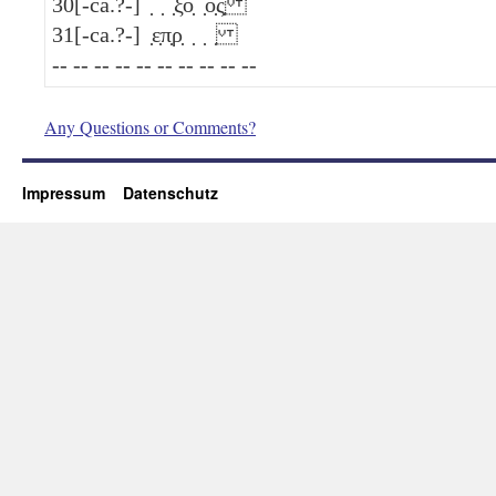
30
[-ca.?-] ̣ ̣ ̣ξο̣ ̣ο̣ς̣
31
[-ca.?-] ̣ε̣π̣ρ̣ ̣ ̣ ̣
-- -- -- -- -- -- -- -- -- --
Any Questions or Comments?
Impressum
Datenschutz