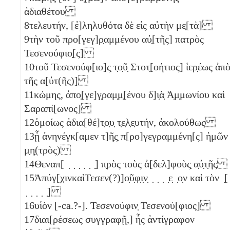
ἀδιαθέτου
8
τελευτήν, [ἐ]ληλυθότα δὲ εἰς αὐτὴν με̣[τὰ]
9
τὴν τοῦ προ[γεγ]ρ̣αμμένου αὐ̣[τῆς] πατρὸς
Τεσενούφιο̣[ς]
10
τοῦ Τεσενούφ[ιο]ς̣ τ̣ο̣ῦ̣ Στοτ̣[οήτιος] ἱερ̣έως ἀπ
τῆς α[ὐτ(ῆς)]
11
κώμης, ἀπο̣[γε]γ̣ραμ̣μ̣[ένου δ]ι̣ὰ̣ Ἀ̣μ̣μωνίου καὶ
Σαραπί[ωνος]
12
ὁμοίως ἀδια[θέ]τ̣ο̣υ̣ τ̣ε̣λ̣ε̣υτήν, ἀκολούθως
13
ᾗ ἀνηνέγκ[αμεν τ]ῆ̣ς̣ π[ρο]γεγραμμένη[ς] ἡμῶν
μ̣η̣(τρὸς)
14
Θεναπ[ ̣ ̣ ̣ ̣ ̣ ̣] π̣ρὸς τοὺς ἀ[δελ]φοὺς̣ α̣ὐ̣τ̣ῆς
15
Ἀπύγ[χινκαὶΤεσεν(?)]ο̣ῦ̣φ̣ι̣ν̣ ̣ ̣ ̣ ̣ε̣ ̣ο̣ν καὶ τὸν ̣[
̣ ̣ ̣ ̣ ̣]
16
υἱὸν [-ca.?-]. Τεσενούφιν̣ Τεσενού[φιος]
17
διαι[ρέσεως συγγραφῇ,] ἧς ἀντίγραφον