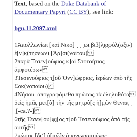
Text
, based on the
Duke Databank of
Documentary Papyri
(
CC BY
), see link:
bgu.11.2097.xml
1
Ἀπολλωνίωι [καὶ Νικο] ̣ ̣ ̣ωι βιβ]λ̣ι̣ο̣φύλ(αξιν)
ἐ[ν]κ̣(τήσεων) [Ἀρ]σι(νοίτου)
2
παρὰ Τεσεν[ούφιος κ]αὶ Στοτοήτιος
ἀμφοτέρων
3
Τεσενούφιος τ̣[οῦ Ὀνν]ώφριος, ἱερέων ἀπὸ τῆς
Σοκ(νοπαίου)
4
Νήσου. ἀπογ̣ρ̣αφόμεθα πρώτως τὰ ἐληλυ̣θ̣ότα
5
εἰς ἡμᾶς μετ̣[ὰ] τὴν τῆς μητρὸ[ς ἡ]μ̣ῶν Θεναπ̣ ̣
̣[-ca.?-]
6
τ̣ῆς Τεσεν[ού]φ̣ι̣[ος τ]οῦ Τεσενούφιος ἀπὸ τῆς
αὐτῆς
7
κώμης [διʼ] ὑ̣[μῶ]ν ἀπογεγραμμένης