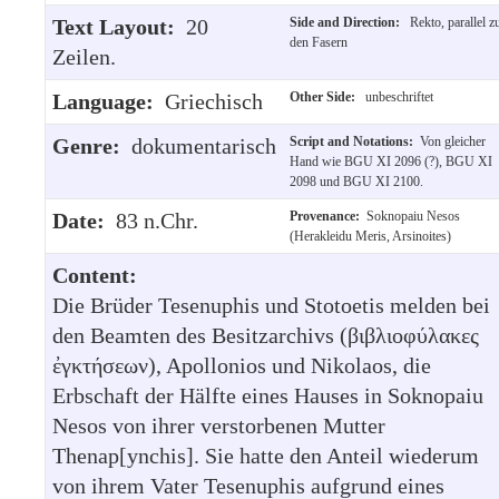
Text Layout:
20
Side and Direction:
Rekto, parallel z
den Fasern
Zeilen.
Language:
Griechisch
Other Side:
unbeschriftet
Genre:
dokumentarisch
Script and Notations:
Von gleicher
Hand wie BGU XI 2096 (?), BGU XI
2098 und BGU XI 2100.
Date:
83 n.Chr.
Provenance:
Soknopaiu Nesos
(Herakleidu Meris, Arsinoites)
Content:
Die Brüder Tesenuphis und Stotoetis melden bei
den Beamten des Besitzarchivs (βιβλιοφύλακες
ἐγκτήσεων), Apollonios und Nikolaos, die
Erbschaft der Hälfte eines Hauses in Soknopaiu
Nesos von ihrer verstorbenen Mutter
Thenap[ynchis]. Sie hatte den Anteil wiederum
von ihrem Vater Tesenuphis aufgrund eines