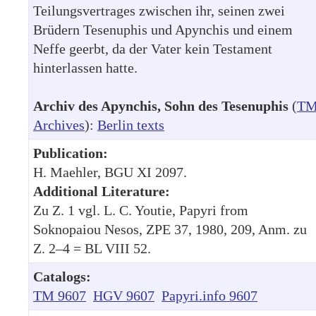
Teilungsvertrages zwischen ihr, seinen zwei
Brüdern Tesenuphis und Apynchis und einem
Neffe geerbt, da der Vater kein Testament
hinterlassen hatte.
Archiv des Apynchis, Sohn des Tesenuphis
(
T
Archives
):
Berlin texts
Publication:
H. Maehler, BGU XI 2097.
Additional Literature:
Zu Z. 1 vgl. L. C. Youtie, Papyri from
Soknopaiou Nesos, ZPE 37, 1980, 209, Anm. zu
Z. 2–4 = BL VIII 52.
Catalogs:
TM 9607
HGV 9607
Papyri.info 9607