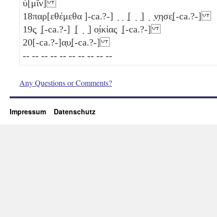
ὑ[μῖν]
18
παρ[εθέμεθα ]-ca.?-] ̣ ̣ ̣[ ̣ ̣] ̣ ̣ν̣ησε̣[-ca.?-]
19
ς̣ ̣[-ca.?-] ̣[ ̣ ̣] ο̣ἰκίας ̣[-ca.?-]
20
[-ca.?-]α̣υ̣[-ca.?-]
-- -- -- -- -- -- -- -- -- --
Any Questions or Comments?
Impressum
Datenschutz