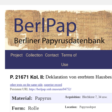
Project
Collection
Contact
Terms of
Zum
Use
Inhalt
springen
P. 21671 Kol. II:
Deklaration von ererbtem Hausbesi
other texts on the same side
,
superior record
Persistent URL
https://berlpap.smb.museum/04752/
Material:
Papyrus
Acquisition:
Blechkiste 7, 34 usw.
Form:
Rolle
Location:
Papyrusdepot