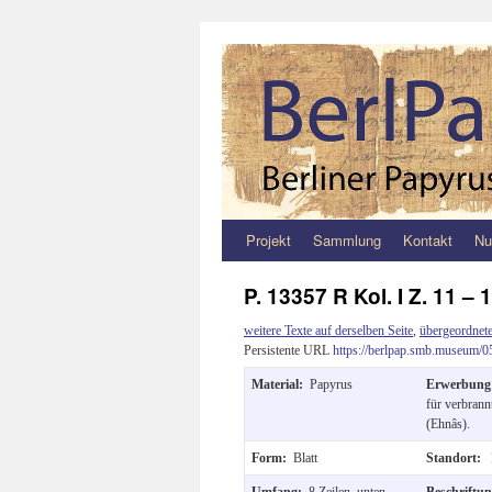
Projekt
Sammlung
Kontakt
Nu
Zum
Inhalt
P. 13357 R Kol. I Z. 11 – 
springen
weitere Texte auf derselben Seite
,
übergeordnete
Persistente URL
https://berlpap.smb.museum/0
Material:
Papyrus
Erwerbun
für verbrann
(Ehnâs).
Form:
Blatt
Standort:
Umfang:
8 Zeilen, unten
Beschriftu