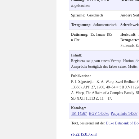
abgebrochen
Sprache:
Griechisch
Andere Sei
Textgattung:
dokumentarisch
Schreibwei
Datierung:
15. Januar 195
Herkunft:
n.Chr.
Bezugsorte
Ptolemais Eu
Inhalt:
Registerauszug von einem Vertrag. Horion, de
Ansprüche bezüglich des Erbes seiner Mutter 
Publikation:
P. J. Sijpesteijn - K. A. Worp, Zwei Berliner 
13358), APF 27, 1980, 49–54 = SB XVI 12288 
A. Worp, The Affairs of a Complex Family. 
SB XXII 15313 Z. 11 – 17.
Kataloge:
TM 14567
HGV 14567c
Papyri.info 14567
Text
, basierend auf der
Duke Databank of Do
sb.22.15313.xml