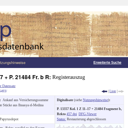
tzungshinweise
Erweiterte Suche
17 + P. 21484 Fr. b R:
Registerauszug
r Datensatz
5493/
|
Liste
|
g:
Ankauf aus Versicherungssumme
Digitalisate
(siehe
Nutzungshinweise
)
:
te Stücke aus Ihnasya el-Medina
P. 13357 Kol. 1 Z 11–17 + 21484 Fragment b,
Rekto
457 dpi
DFG-Viewer
Papyrusdepot
Status:
Restaurierung abgeschlossen
ng:
Rekto, parallel zu den Fasern