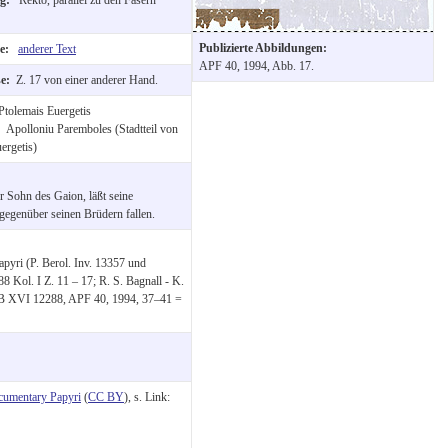
Publizierte Abbildungen:
te:
anderer Text
APF 40, 1994, Abb. 17.
se:
Z. 17 von einer anderer Hand.
Ptolemais Euergetis
:
Apolloniu Paremboles (Stadtteil von
ergetis)
r Sohn des Gaion, läßt seine
gegenüber seinen Brüdern fallen.
Papyri (P. Berol. Inv. 13357 und
Kol. I Z. 11 – 17; R. S. Bagnall - K.
SB XVI 12288, APF 40, 1994, 37–41 =
cumentary Papyri
(
CC BY
), s. Link: