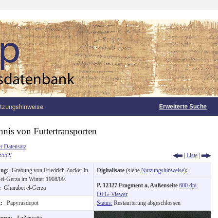
tzungshinweise
Erweiterte Suche
hnis von Futtertransporten
r Datensatz
6552/
|
Liste
|
ung:
Grabung von Friedrich Zucker in
Digitalisate
(siehe
Nutzungshinweise
)
:
 el-Gerza im Winter 1908/09.
P. 12327 Fragment a, Außenseite
600 dpi
t:
Gharabet el-Gerza
DFG-Viewer
t:
Papyrusdepot
Status:
Restaurierung abgeschlossen
ftung:
Außenseite