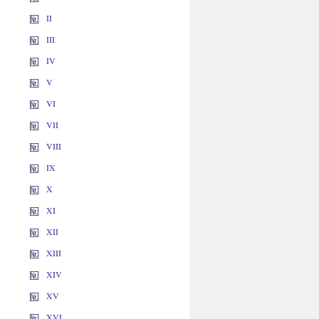
II
III
IV
V
VI
VII
VIII
IX
X
XI
XII
XIII
XIV
XV
XVI