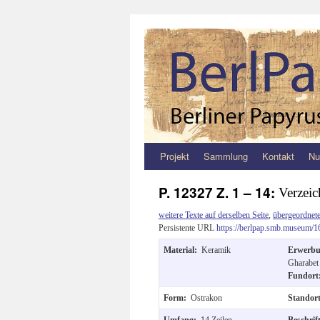
Projekt
Sammlung
Kontakt
Nu
Zum
Inhalt
P. 12327 Z. 1 – 14:
Verzeic
springen
weitere Texte auf derselben Seite
,
übergeordnete
Persistente URL
https://berlpap.smb.museum/1
Material:
Keramik
Erwerb
Gharabet
Fundor
Form:
Ostrakon
Standor
Umfang:
14 Zeilen.
Beschri