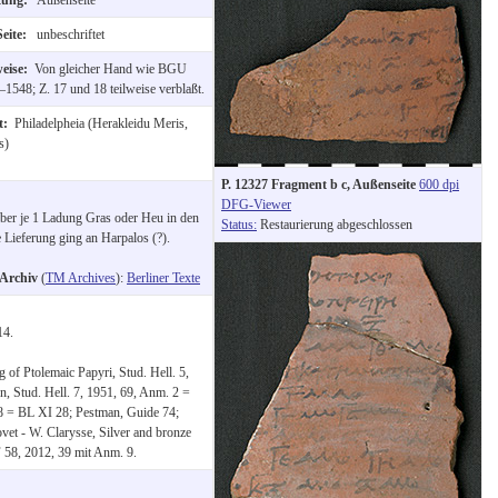
Seite:
unbeschriftet
weise:
Von gleicher Hand wie BGU
1548; Z. 17 und 18 teilweise verblaßt.
ft:
Philadelpheia (Herakleidu Meris,
s)
P. 12327 Fragment b c, Außenseite
600 dpi
DFG-Viewer
über je 1 Ladung Gras oder Heu in den
Status:
Restaurierung abgeschlossen
Lieferung ging an Harpalos (?).
-Archiv
(
TM Archives
):
Berliner Texte
14.
of Ptolemaic Papyri, Stud. Hell. 5,
n, Stud. Hell. 7, 1951, 69, Anm. 2 =
–48 = BL XI 28; Pestman, Guide 74;
vet - W. Clarysse, Silver and bronze
F 58, 2012, 39 mit Anm. 9.