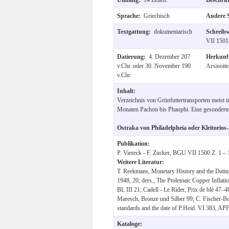
Sprache:
Griechisch
Andere 
Textgattung:
dokumentarisch
Schreib
VII 1501–
Datierung:
4. Dezember 207
Herkun
v.Chr. oder 30. November 190
Arsinoite
v.Chr.
Inhalt:
Verzeichnis von Grünfuttertransporten meist 
Monaten Pachon bis Phaophi. Eine gesonderte 
Ostraka von Philadelpheia oder Kleitorios
Publikation:
P. Viereck - F. Zucker, BGU VII 1500 Z. 1 – 
Weitere Literatur:
T. Reekmans, Monetary History and the Dating 
1948, 20; ders., The Ptolemaic Copper Inflatio
BL III 21; Cadell - Le Rider, Prix de blé 47
Maresch, Bronze und Silber 99; C. Fischer-Bo
standards and the date of P.Heid. VI 383, AP
Kataloge: