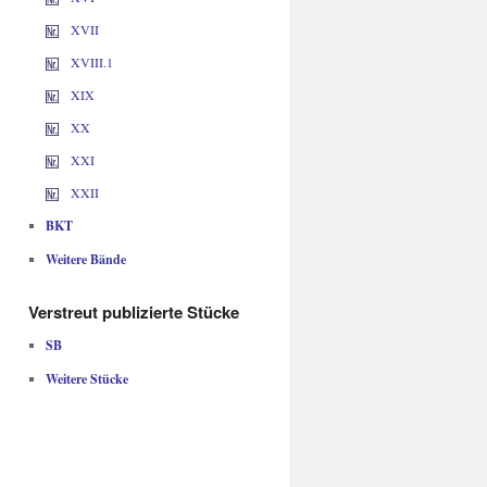
XVII
XVIII.1
XIX
XX
XXI
XXII
BKT
Weitere Bände
Verstreut publizierte Stücke
SB
Weitere Stücke