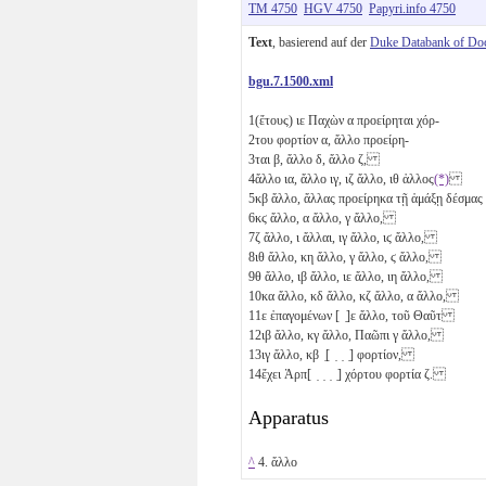
TM 4750
HGV 4750
Papyri.info 4750
Text
, basierend auf der
Duke Databank of Do
bgu.7.1500.xml
1
(ἔτους)
ιε
Παχὼν
α
προείρηται χόρ-
2
του φορτίον
α
, ἄλλο προείρη-
3
ται
β
, ἄλλο
δ
, ἄλλο
ζ
,
4
ἄλλο
ια
, ἄλλο
ιγ
,
ιζ
ἄλλο,
ιθ
ἀλλος
(*)
5
κβ
ἄλλο, ἄλλας προείρηκα τῇ ἁμάξῃ δέσμας /
6
κϛ
ἄλλο,
α
ἄλλο,
γ
ἄλλο,
7
ζ
ἄλλο,
ι
ἄλλαι,
ιγ
ἄλλο,
ιϛ
ἄλλο,
8
ιθ
ἄλλο,
κη
ἄλλο,
γ
ἄλλο,
ϛ
ἄλλο,
9
θ
ἄλλο,
ιβ
ἄλλο,
ιε
ἄλλο,
ιη
ἄλλο,
10
κα
ἄλλο,
κδ
ἄλλο,
κζ
ἄλλο,
α
ἄλλο,
11
ε
ἐπαγομένων [ ̣]
ε
ἄλλο, τοῦ Θαῦτ
12
ιβ
ἄλλο,
κγ
ἄλλο, Παῶπι
γ
ἄλλο,
13
ιγ
ἄλλο,
κβ
̣[ ̣ ̣ ̣] φορτίον,
14
ἔχει Ἁρπ[ ̣ ̣ ̣ ̣] χόρτου φορτία
ζ
.
Apparatus
^
4. ἄλλο