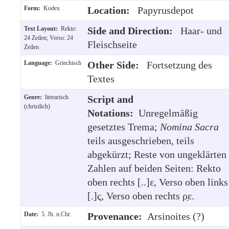
Form:
Kodex
Location:
Papyrusdepot
Text Layout:
Rekto:
Side and Direction:
Haar- und
24 Zeilen; Verso: 24
Fleischseite
Zeilen
Language:
Griechisch
Other Side:
Fortsetzung des
Textes
Genre:
literarisch
Script and
(christlich)
Notations:
Unregelmäßig
gesetztes Trema;
Nomina Sacra
teils ausgeschrieben, teils
abgekürzt; Reste von ungeklärten
Zahlen auf beiden Seiten: Rekto
oben rechts [..]ε, Verso oben links
[.]ς, Verso oben rechts ρ̣ε.
Date:
5. Jh. n.Chr.
Provenance:
Arsinoites (?)