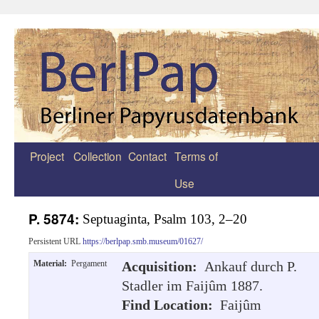
Project
Collection
Contact
Terms of
Zum
Use
Inhalt
springen
P. 5874:
Septuaginta, Psalm 103, 2–20
Persistent URL
https://berlpap.smb.museum/01627/
Material:
Pergament
Acquisition:
Ankauf durch P.
Stadler im Faijûm 1887.
Find Location:
Faijûm