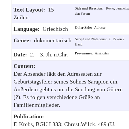
Text Layout:
15
Side and Direction:
Rekto, parallel z
den Fasern
Zeilen.
Language:
Griechisch
Other Side:
Adresse
Genre:
dokumentarisch
Script and Notations:
Z. 15 von 2.
Hand.
Date:
2. – 3. Jh. n.Chr.
Provenance:
Arsinoites
Content:
Der Absender lädt den Adressaten zur
Geburtstagsfeier seines Sohnes Sarapion ein.
Außerdem geht es um die Sendung von Gütern
(?). Es folgen verschiedene Grüße an
Familienmitglieder.
Publication:
F. Krebs, BGU I 333; Chrest.Wilck. 489 (U.