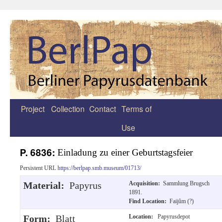
Project
Collection
Contact
Terms of
Zum
Use
Inhalt
springen
P. 6836:
Einladung zu einer Geburtstagsfeier
Persistent URL
https://berlpap.smb.museum/01713/
Material:
Papyrus
Acquisition:
Sammlung Brugsch
1891.
Find Location:
Faijûm (?)
Form:
Blatt
Location:
Papyrusdepot