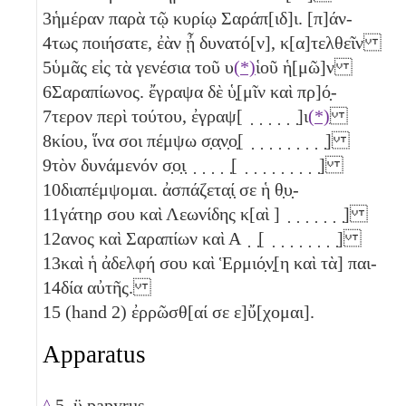
3
ἡμέραν παρὰ τῷ κυρίῳ Σαράπ[ιδ]ι. [π]άν-
4
τως ποιήσατε, ἐὰν ᾖ δυνατό[ν], κ[α]τελθεῖν
5
ὑμᾶς εἰς τὰ γενέσια τοῦ υ
(*)
ἱοῦ ἡ[μῶ]ν
6
Σαραπίωνος. ἔγραψα δὲ ὑ̣[μῖν καὶ πρ]ό̣-
7
τερον περὶ τούτου, ἐγραψ[ ̣ ̣ ̣ ̣ ̣ ̣]ι
(*)
8
κίου, ἵνα σοι πέμψω σ̣α̣ν̣ο̣[ ̣ ̣ ̣ ̣ ̣ ̣ ̣ ̣ ̣]
9
τὸν δυνάμενόν σ̣ο̣ι̣ ̣ ̣ ̣ ̣ ̣[ ̣ ̣ ̣ ̣ ̣ ̣ ̣ ̣ ̣]
10
διαπέμψομαι. ἀσπάζετα̣ί̣ σε ἡ θ̣υ̣-
11
γάτηρ σου καὶ Λεωνίδης κ[αὶ ] ̣ ̣ ̣ ̣ ̣ ̣ ̣]
12
ανος καὶ Σαραπίων καὶ Α ̣ ̣[ ̣ ̣ ̣ ̣ ̣ ̣ ̣ ̣]
13
καὶ ἡ ἀδελφή σου καὶ Ἑρμιό̣ν̣[η καὶ τὰ] παι-
14
δία αὐτῆς.
15
(hand 2) ἐρρῶσθ[αί σε ε]ὔ[χομαι].
Apparatus
^
5. ϋ papyrus