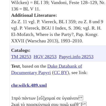
Wilcken) = BL I 39; Vandoni, Feste 128–129, Nr.
136 = BL V 11.
Additional Literature:
Zu Z. 11 vgl. P. Viereck, BL I 359; zu Z. 8 und 9
vgl. P. Viereck, BGU I Index, S. 396; vgl. R. H.
El-Mofatch, Where is the Party?, Pap. Kongr.
XXVII (Warschau 2013), 1993–2010.
Catalogs:
TM 28253
HGV 28253
Papyri.info 28253
Text
, based on the
Duke Databank of
Documentary Papyri
(
CC BY
), see link:
chr.wilck.489.xml
1
πρὸ πάντων [εὔ]χομαί σε ὑγιαίνειν
2
καὶ τὸ προσκύνημά σου ποιῶ κα[θʼ]