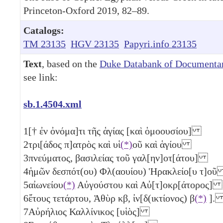
Princeton-Oxford 2019, 82–89.
Catalogs:
TM 23135
HGV 23135
Papyri.info 23135
Text
, based on the
Duke Databank of Documentar
see link:
sb.1.4504.xml
1
[† ἐν ὀνόμα]τι τῆς ἁγίας [καὶ ὁμοουσίου]
2
τρι[άδος π]ατρὸς καὶ υἱ
(*)
οῦ καὶ ἁγίου
3
πνεύματος, βασιλείας τοῦ γαλ[ην]οτ[άτου]
4
ἡμῶν δεσπότ(ου) Φλ(αουίου) Ἡρακλείο[υ τ]ο
5
αἰωνείου
(*)
Αὐγούστου καὶ Αὐ[τ]οκρ[άτορος]
6
ἔτους τετάρτου, Ἁθὺρ
κβ
, ἰν[δ(ικτίονος)
β
(*)
]
7
Αὐρήλιος Καλλίνικος [υἱὸς]