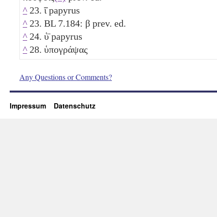
^
23. ϊ̈ papyrus
^
23. BL 7.184:
β
prev. ed.
^
24. ὑ̈ papyrus
^
28. ὑπογράψας
Any Questions or Comments?
Impressum
Datenschutz