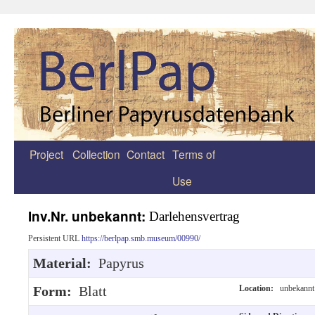
Project
Collection
Contact
Terms of
Zum
Use
Inhalt
springen
Inv.Nr. unbekannt:
Darlehensvertrag
Persistent URL
https://berlpap.smb.museum/00990/
Material:
Papyrus
Form:
Blatt
Location:
unbekannt