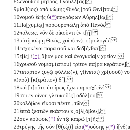
8
Σενούθου μητρὸς Τλούλλ[ας]
9
μίσθ(ιος) ἀπὸ κώμης Θινὸς [τοῦ Θινί]του
10
νομοῦ ἑξῆς ὑ
(*)
πογράφων Αὐρηλ[ίῳ]
11
Πα[χυμίῳ] πορφυροπώλῃ ἀπὸ Πανὸς
12
πόλεως, νῦν δὲ οἰκοῦντι ἐν τ[ῇ]
13
αὐτῇ κώμῃ Θινός, χαίρ(ειν). ὁ[μολογῶ]
14
ἐσχηκέναι παρὰ σοῦ καὶ δεδ[έχθαι]
15
ε[ἰς] ἰ
(*)
[δ]ίαν μου καὶ ἀναγκαία[ν χρείαν]
16
χρυσοῦ νομισμ(ατίου) τρίτον πα[ρὰ κεράτιον
17
τέταρτον ζυγῷ φύλλω(ν), γ(ίνεται) χρ(υσοῦ) ν
π(αρὰ) [κ(εράτιον)
δ´
],
18
καὶ [τ]οῦτο ἑτοίμως ἔχω παρασχ[εῖν]
19
σοι ἐν οἴνου γλευκοῦ[ς] ἀδόλ[ου]
20
κολόβων εἴκοσι πέντε
, τῶν
21
ἑπτὰ
ξεστῶν ἑκάστου κ[ο]λ[όβου],
22
σὺν κούφοις
(*)
ἐν τῷ καιρῷ [τ]ῆς
23
τρύγης τῆς σὺν [θ(εῷ)] εἰσϊ
(*)
ούσης
γ
(*)
ἰ[νδ(