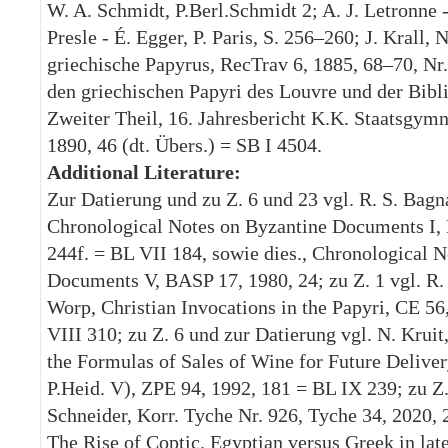
W. A. Schmidt, P.Berl.Schmidt 2; A. J. Letronne 
Presle - É. Egger, P. Paris, S. 256–260; J. Krall,
griechische Papyrus, RecTrav 6, 1885, 68–70, Nr.
den griechischen Papyri des Louvre und der Bibli
Zweiter Theil, 16. Jahresbericht K.K. Staatsgym
1890, 46 (dt. Übers.) = SB I 4504.
Additional Literature:
Zur Datierung und zu Z. 6 und 23 vgl. R. S. Bagn
Chronological Notes on Byzantine Documents I,
244f. = BL VII 184, sowie dies., Chronological 
Documents V, BASP 17, 1980, 24; zu Z. 1 vgl. R. 
Worp, Christian Invocations in the Papyri, CE 56
VIII 310; zu Z. 6 und zur Datierung vgl. N. Krui
the Formulas of Sales of Wine for Future Delive
P.Heid. V), ZPE 94, 1992, 181 = BL IX 239; zu Z. 
Schneider, Korr. Tyche Nr. 926, Tyche 34, 2020, 2
The Rise of Coptic. Egyptian versus Greek in late