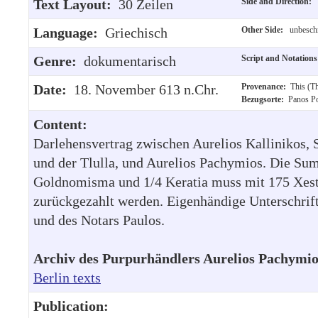
Text Layout:
30 Zeilen
Side and Direction:
Language:
Griechisch
Other Side:
unbeschri
Genre:
dokumentarisch
Script and Notation
Date:
18. November 613 n.Chr.
Provenance:
This (Th
Bezugsorte:
Panos Po
Content:
Darlehensvertrag zwischen Aurelios Kallinikos, 
und der Tlulla, und Aurelios Pachymios. Die Su
Goldnomisma und 1/4 Keratia muss mit 175 Xes
zurückgezahlt werden. Eigenhändige Unterschrift
und des Notars Paulos.
Archiv des Purpurhändlers Aurelios Pachymio
Berlin texts
Publication: