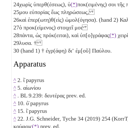
24
χωρὶς ὑπερθ(έσεως), ὑ
(*)
ποκ(ειμένης) σοι τῆς
25
μου εὐπορίας ἕως πληρώσεως,
26
καὶ ἐπερ(ωτη)θ(εὶς) ὡμολ(όγησα). (hand 2) 
27
ὁ προκ(είμενος) στοιχεῖ μοι
28
πάντα, ὡς πρόκ(ειται), καὶ ὑπ[ο]γράφας
(*)
χειρὶ
29
λυσα. †
30
(hand 1) † ἐγρ(άφη) διʼ ἐμ[οῦ] Παύλου.
Apparatus
^
2. ἱ̈ papyrus
^
5. αἰωνίου
^
. BL 9.239: δευτέρας prev. ed.
^
10. ὑ̈ papyrus
^
15. ἰ̈ papyrus
^
22. J.G. Schneider, Tyche 34 (2019) 254 (KorrT
κούφοις
(*)
prev. ed.