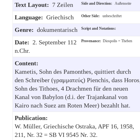
Text Layout:
7 Zeilen
Side and Direction:
Außenseite
Language:
Griechisch
Other Side:
unbeschriftet
Genre:
dokumentarisch
Script and Notations:
Date:
2. September 112
Provenance:
Diospolis = Theben
n.Chr.
Content:
Kametis, Sohn des Pamonthes, quittiert durch
den Schreiber (γραμματεύς) Pienchis, dass Horos
Sohn des Tithoes, 4 Drachmen für den neuen
Kanal von Babylon (d.i. der Trajankanal von
Kairo nach Suez am Roten Meer) bezahlt hat.
Publication:
W. Müller, Griechische Ostraka, APF 16, 1958,
211, Nr. 32 = SB VI 9545 Nr. 32.