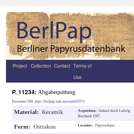
Project
Collection
Contact
Terms of
Zum
Use
Inhalt
springen
P. 11234:
Abgabequittung
Persistent URL
https://berlpap.smb.museum/02971/
Material:
Keramik
Acquisition:
Ankauf durch Ludwig
Borchardt 1907.
Form:
Ostrakon
Location:
Papyrusdepot