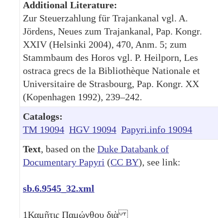
Additional Literature:
Zur Steuerzahlung für Trajankanal vgl. A.
Jördens, Neues zum Trajankanal, Pap. Kongr.
XXIV (Helsinki 2004), 470, Anm. 5; zum
Stammbaum des Horos vgl. P. Heilporn, Les
ostraca grecs de la Bibliothèque Nationale et
Universitaire de Strasbourg, Pap. Kongr. XX
(Kopenhagen 1992), 239–242.
Catalogs:
TM 19094
HGV 19094
Papyri.info 19094
Text
, based on the
Duke Databank of
Documentary Papyri
(
CC BY
), see link:
sb.6.9545_32.xml
1
Καμῆτις Παμώνθου διὰ