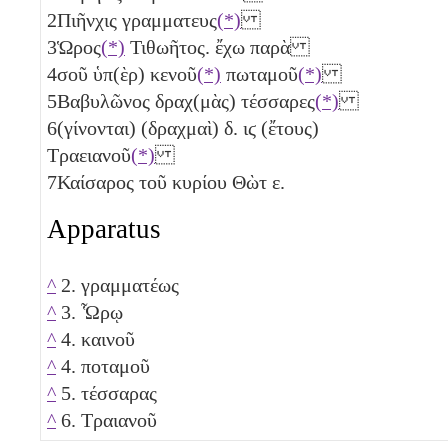
2
Πιῆνχις γραμματευς
(*)
3
Ὡρος
(*)
Τιθωῆτος. ἔχω παρὰ
4
σοῦ ὑπ(ὲρ) κενοῦ
(*)
πωταμοῦ
(*)
5
Βαβυλῶνος δραχ(μὰς) τέσσαρες
(*)
6
(γίνονται) (δραχμαὶ)
δ
.
ιϛ
(ἔτους)
Τραειανοῦ
(*)
7
Καίσαρος τοῦ κυρίου Θὼτ
ε
.
Apparatus
^
2. γραμματέως
^
3. Ὧρῳ
^
4. καινοῦ
^
4. ποταμοῦ
^
5. τέσσαρας
^
6. Τραιανοῦ