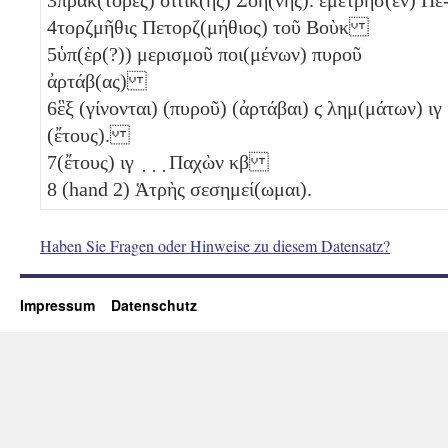
4
τορζμῆθις Πετορζ(μήθιος) τοῦ Βοὺκ
5
ὑπ(ὲρ(?)) μερισμοῦ ποι(μένων) πυροῦ
ἀρτάβ(ας)
6
ἓξ (γίνονται) (πυροῦ) (ἀρτάβαι)
ϛ
λημ(μάτων)
ιγ
(ἔτους).
7
(ἔτους)
ιγ
̣ ̣ ̣ Παχὼν
κβ
8
(hand 2) Ἁτρὴς σεσημεί(ωμαι).
Haben Sie Fragen oder Hinweise zu diesem Datensatz?
Impressum
Datenschutz