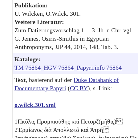
Publikation:
U. Wilcken, O.Wilck. 301.
Weitere Literatur:
Zum Datierungsvorschlag 1. – 3. Jh. n.Chr. vgl.
G. Jennes, Osiris-Smithis in Egyptian
Anthroponyms, JJP 44, 2014, 148, Tab. 3.
Kataloge:
TM 76864
HGV 76864
Papyri.info 76864
Text
, basierend auf der
Duke Databank of
Documentary Papyri
(
CC BY
), s. Link:
o.wilck.301.xml
1
Πκῦλις Προμπιούθης καὶ Πετορζ(μῆθις)
2
Ἑρμίωνος διὰ Ἀπολλωτᾶ καὶ Ἁτρῆ
3
πράκ(τορες) σιτικ(ῆς) Σοή(νης). ἐμέτρησ(εν) Πε