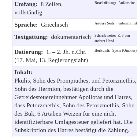
Umfang:
8 Zeilen,
Beschriftung:
Außenseite
vollständig
Sprache:
Griechisch
Andere Seite:
unbeschriftet
Textgattung:
dokumentarisch
Schreibweise:
Z. 8 von
anderer Hand.
Datierung:
1. – 2. Jh. n.Chr.
Herkunft:
Syene (Ombites)
(17. Mai, 13. Regierungsjahr)
Inhalt:
Pkulis, Sohn des Prompiuthes, und Petorzmethis,
Sohn des Hermion, bestätigen durch die
Getreidesteuereinnehmer Apollotas und Hatres,
dass Petorzmethis, Sohn des Petorzmethis, Sohn
des Buk, 6 Artaben Weizen für eine nicht
identifizierbare Umlagesteuer geliefert hat. Die
Subskription des Hatres bestätigt die Zahlung.