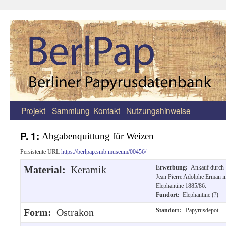
Projekt
Sammlung
Kontakt
Nutzungshinweise
Zum
Inhalt
P. 1:
Abgabenquittung für Weizen
springen
Persistente URL
https://berlpap.smb.museum/00456/
Material:
Keramik
Erwerbung:
Ankauf durch
Jean Pierre Adolphe Erman i
Elephantine 1885/86.
Fundort:
Elephantine (?)
Form:
Ostrakon
Standort:
Papyrusdepot