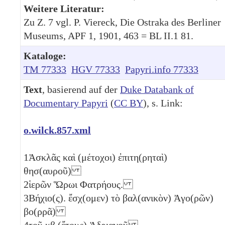
Weitere Literatur:
Zu Z. 7 vgl. P. Viereck, Die Ostraka des Berliner
Museums, APF 1, 1901, 463 = BL II.1 81.
Kataloge:
TM 77333
HGV 77333
Papyri.info 77333
Text
, basierend auf der
Duke Databank of
Documentary Papyri
(
CC BY
), s. Link:
o.wilck.857.xml
1
Ἀσκλᾶς καὶ (μέτοχοι) ἐπιτη(ρηταὶ)
θησ(αυροῦ)
2
ἱερῶν Ὥρωι Φατρήους.
3
Βήχιο(ς). ἔσχ(ομεν) τὸ βαλ(ανικὸν) Ἀγο(ρῶν)
βο(ρρᾶ)
4
τοῦ
κβ
(ἔτους) Ἁδριανοῦ