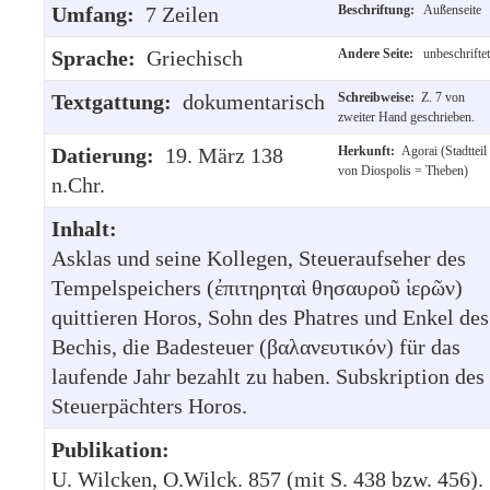
Umfang:
7 Zeilen
Beschriftung:
Außenseite
Sprache:
Griechisch
Andere Seite:
unbeschriftet
Textgattung:
dokumentarisch
Schreibweise:
Z. 7 von
zweiter Hand geschrieben.
Datierung:
19. März 138
Herkunft:
Agorai (Stadtteil
von Diospolis = Theben)
n.Chr.
Inhalt:
Asklas und seine Kollegen, Steueraufseher des
Tempelspeichers (ἐπιτηρηταὶ θησαυροῦ ἱερῶν)
quittieren Horos, Sohn des Phatres und Enkel des
Bechis, die Badesteuer (βαλανευτικόν) für das
laufende Jahr bezahlt zu haben. Subskription des
Steuerpächters Horos.
Publikation:
U. Wilcken, O.Wilck. 857 (mit S. 438 bzw. 456).