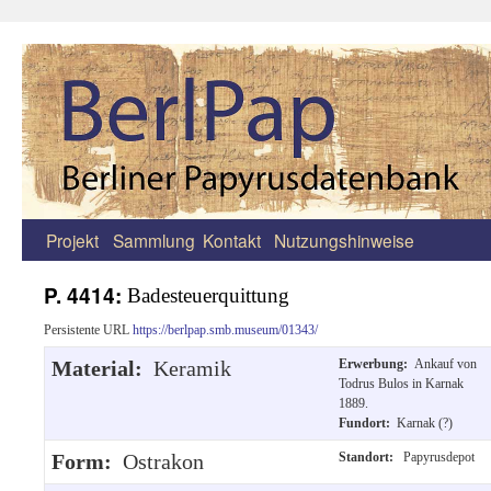
Projekt
Sammlung
Kontakt
Nutzungshinweise
Zum
Inhalt
P. 4414:
Badesteuerquittung
springen
Persistente URL
https://berlpap.smb.museum/01343/
Material:
Keramik
Erwerbung:
Ankauf von
Todrus Bulos in Karnak
1889.
Fundort:
Karnak (?)
Form:
Ostrakon
Standort:
Papyrusdepot