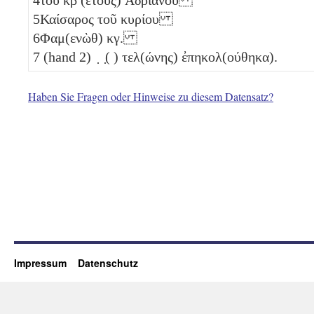
5
Καίσαρος τοῦ κυρίου
6
Φαμ(ενὼθ)
κγ
.
7
(hand 2) ̣ ̣( ) τελ(ώνης) ἐπηκολ(ούθηκα).
Haben Sie Fragen oder Hinweise zu diesem Datensatz?
Impressum
Datenschutz