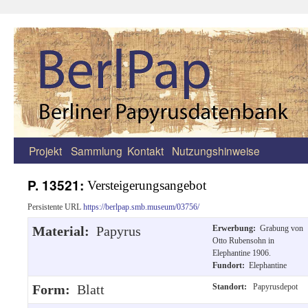
Projekt
Sammlung
Kontakt
Nutzungshinweise
Zum
Inhalt
P. 13521:
Versteigerungsangebot
springen
Persistente URL
https://berlpap.smb.museum/03756/
Material:
Papyrus
Erwerbung:
Grabung von
Otto Rubensohn in
Elephantine 1906.
Fundort:
Elephantine
Form:
Blatt
Standort:
Papyrusdepot