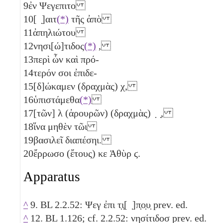
9
ἐν Ψεγεπιτο
10
[ ̣]αιτ
(*)
τῆς ἀπὸ
11
ἀπηλιώτου
12
νησι[ώ]τιδος
(*)
,
13
περὶ ὧν καὶ πρό-
14
τερόν σοι ἐπιδε-
15
[δ]ώκαμεν (δραχμὰς)
χ
,
16
ὑπιστάμεθα
(*)
17
[τῶν]
λ
(ἀρουρῶν) (δραχμὰς) ̣ ̣,
18
ἵνα μηθὲν τῶι
19
βασιλεῖ διαπέσηι.
20
ἔρρωσο (ἔτους)
κε
Ἁθὺρ
ϛ
.
Apparatus
^
9. BL 2.2.52: Ψεγ ἐπι τ̣ι̣[ ̣]π̣ο̣υ̣ prev. ed.
^
12. BL 1.126; cf. 2.2.52: νησίτιδοσ prev. ed.