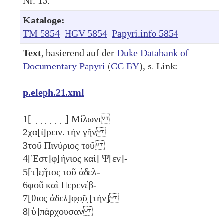
Nr. 15.
Kataloge:
TM 5854
HGV 5854
Papyri.info 5854
Text
, basierend auf der
Duke Databank of
Documentary Papyri
(
CC BY
), s. Link:
p.eleph.21.xml
1
[ ̣ ̣ ̣ ̣ ̣ ̣ ̣] Μίλωνι
2
χα[ί]ρειν. τὴν γῆν
3
τοῦ Πινύριος τοῦ
4
[Ἐστ]φ̣[ήνιος καὶ] Ψ[εν]-
5
[τ]ε̣ῆτος τοῦ ἀδελ-
6
φοῦ καὶ Περενέβ-
7
[θιος ἀδελ]φ̣ο̣ῦ̣ [τὴν]
8
[ὑ]πάρχουσαν