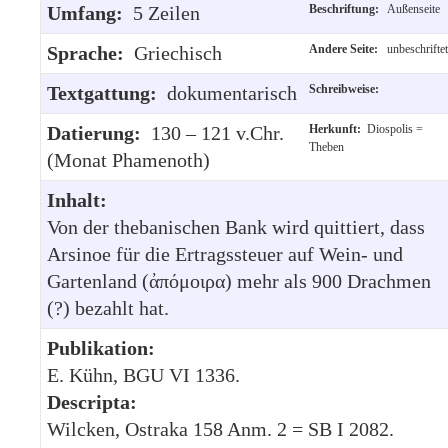
Umfang:
5 Zeilen
Beschriftung:
Außenseite
Sprache:
Griechisch
Andere Seite:
unbeschriftet
Textgattung:
dokumentarisch
Schreibweise:
Datierung:
130 – 121 v.Chr.
Herkunft:
Diospolis =
Theben
(Monat Phamenoth)
Inhalt:
Von der thebanischen Bank wird quittiert, dass
Arsinoe für die Ertragssteuer auf Wein- und
Gartenland (ἀπόμοιρα) mehr als 900 Drachmen
(?) bezahlt hat.
Publikation:
E. Kühn, BGU VI 1336.
Descripta:
Wilcken, Ostraka 158 Anm. 2 = SB I 2082.