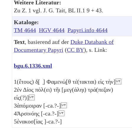
Weitere Literatur:
Zu Z. 1 vgl. J. G. Tait, BL ΙΙ.1 9 + 43.
Kataloge:
TM 4644
HGV 4644
Papyri.info 4644
Text
, basierend auf der
Duke Databank of
Documentary Papyri
(
CC BY
), s. Link:
bgu.6.1336.xml
1
(ἔτους)
δ̣
[ ̣] Φαμενὼ̣[θ τέ(τακται) εἰς τὴν]
2
ἐν Δίος πόλ(ει) τῆι [μεγ(άληι) τρά(πεζαν)
εἰς(?)]
3
ἀπόμοιραν [-ca.?-]
4
Ἀρσινόης [-ca.?-]
5
ἐνακοσ[ίας
]-ca.?-]