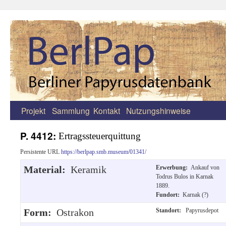
Projekt
Sammlung
Kontakt
Nutzungshinweise
Zum
Inhalt
P. 4412:
Ertragssteuerquittung
springen
Persistente URL
https://berlpap.smb.museum/01341/
Material:
Keramik
Erwerbung:
Ankauf von
Todrus Bulos in Karnak
1889.
Fundort:
Karnak (?)
Form:
Ostrakon
Standort:
Papyrusdepot