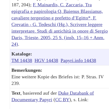
187, 204);
F. Mainardis, C. Zaccaria, Tra
epigrafia e papirologia Q. Baienus Blassianus,
cavaliere tergestino e prefetto d’Egitto*, F.
Crevatin - G. Tedeschi (Hg.), Scrivere leggere
interpretare. Studi di antichità in onore di Sergio
Daris, Trieste, 2005, 25 S. (insb. 15–16 + Anm.
24)
.
Kataloge:
TM 14438
HGV 14438
Papyri.info 14438
Bemerkungen:
Eine weitere Kopie des Briefes ist: P. Stras. IV
239.
Text
, basierend auf der
Duke Databank of
Documentary Papyri
(
CC BY
), s. Link: