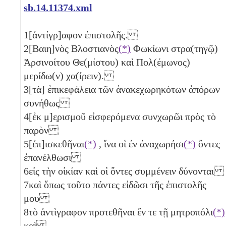
sb.14.11374.xml
1
[ἀντίγρ]αφον ἐπιστολῆς.
2
[Βαιη]νὸς Βλοστιανὸς
(*)
Φωκίωνι στρα(τηγῷ)
Ἀρσινοίτου Θε(μίστου) καὶ Πολ(έμωνος)
μερίδω(ν) χα(ίρειν).
3
[τὰ] ἐπικεφάλεια τῶν ἀνακεχωρηκότων ἀπόρων
συνήθως
4
[ἐκ μ]ε̣ρισμοῦ εἰσφερόμενα συνχωρῶι πρὸς τὸ
παρὸν
5
[ἐπ]ισκεθῆναι
(*)
, ἵνα οἱ ἐν ἀναχωρήσι
(*)
ὄντες
ἐπανέλθωσι
6
εἰς τὴν οἰκίαν καὶ οἱ ὄντες συμμένειν δύνονται
7
καὶ ὅπως τοῦτο πάντες εἰδῶσι τῆς ἐπιστολῆς
μου
8
τὸ ἀντὶγραφον προτεθῆναι ἔν τε τῇ μητροπόλι
(*)
καὶ