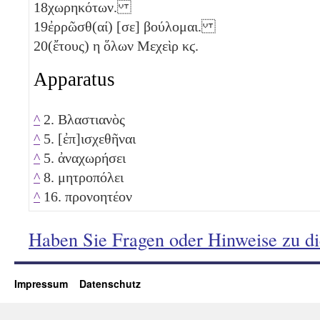
18
χωρηκότων.
19
ἐρρῶσθ(αί) [σε] βούλομαι.
20
(ἔτους)
η
ὅλων Μεχεὶρ
κϛ
.
Apparatus
^
2. Βλαστιανὸς
^
5. [ἐπ]ισχεθῆναι
^
5. ἀναχωρήσει
^
8. μητροπόλει
^
16. προνοητέον
Haben Sie Fragen oder Hinweise zu d
Impressum
Datenschutz