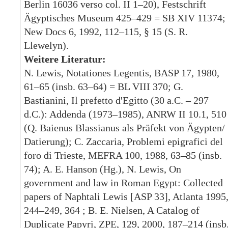
Berlin 16036 verso col. II 1–20), Festschrift
Ägyptisches Museum 425–429 = SB XIV 11374;
New Docs 6, 1992, 112–115, § 15 (S. R.
Llewelyn).
Weitere Literatur:
N. Lewis, Notationes Legentis, BASP 17, 1980,
61–65 (insb. 63–64) = BL VIII 370; G.
Bastianini, Il prefetto d'Egitto (30 a.C. – 297
d.C.): Addenda (1973–1985), ANRW II 10.1, 510
(Q. Baienus Blassianus als Präfekt von Ägypten/
Datierung); C. Zaccaria, Problemi epigrafici del
foro di Trieste, MEFRA 100, 1988, 63–85 (insb.
74); A. E. Hanson (Hg.), N. Lewis, On
government and law in Roman Egypt: Collected
papers of Naphtali Lewis [ASP 33], Atlanta 1995
244–249, 364 ; B. E. Nielsen, A Catalog of
Duplicate Papyri, ZPE, 129, 2000, 187–214 (insb