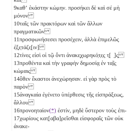
9
καθʼ ἑκάστην κώμην. προσήκει δὲ καὶ σέ μὴ
μόνον
10
ταῖς τῶν πρακτόρων καὶ τῶν ἄλλων
πραγματικῶν
11
προσφωνήσεσει προσέχειν, ἀλλὰ ἐπιμελῶς
ἐ̣ξ̣ε̣τάζε̣[ιν]
12
τίνες εἰσὶ οἱ τῷ ὄντι ἀνακε̣χ̣ω̣ρηκό̣τ̣ε̣ς τ̣[ ̣]ς̣
13
προθέντα καὶ τὴν γραφὴν δημοσίᾳ̣ ἐν τα̣ῖ̣ς
κώμαις
14
ὅθεν ἕκαστοι ἀνεχώρησαν. εἰ γὰρ πρὸς τὸ
παρὸν
15
ἀναγκαία ἐγένετο ὑπέρθεσις τῆς εἰσπράξεως,
ἄλλου
16
προνοηταίον
(*)
ἐστίν, μηδὲ ὕστερον τοὺς ἐπι-
17
χωρίους κατ̣[αβα]ρεῖσθαι εἰσφοραῖς τῶν οὐκ
ἀνακε-