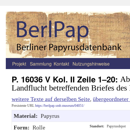
Projekt
Sammlung
Kontakt
Nutzungshinweise
Zum
Inhalt
P. 16036 V Kol. II Zeile 1–20:
Abs
springen
Landflucht betreffenden Briefes des
weitere Texte auf derselben Seite
,
übergeordneter
Persistente URL
https://berlpap.smb.museum/04051/
Material:
Papyrus
Form:
Rolle
Standort:
Papyrusdepot