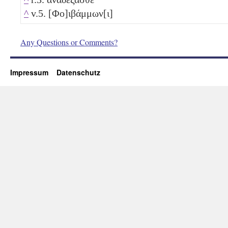
^
v.5. [Φο]ιβάμμων[ι]
Any Questions or Comments?
Impressum
Datenschutz