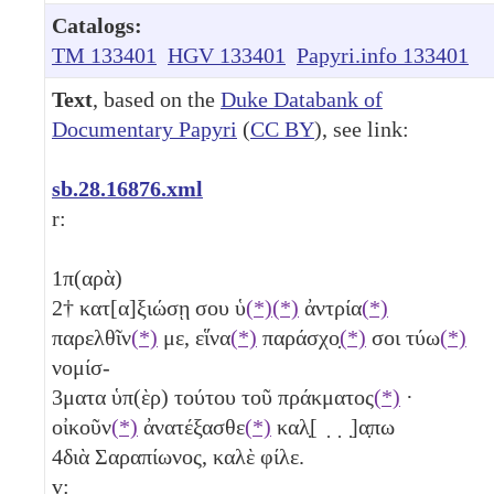
Catalogs:
TM 133401
HGV 133401
Papyri.info 133401
Text
, based on the
Duke Databank of
Documentary Papyri
(
CC BY
), see link:
sb.28.16876.xml
r:
1
π(αρὰ)
2
† κατ[α]ξιώσῃ σου ὑ
(*)
(*)
ἀντρία
(*)
παρελθῖν
(*)
με, εἵνα
(*)
παράσχο̣
(*)
σοι τύω
(*)
νομίσ-
3
ματα ὑπ(ὲρ) τούτου τοῦ πράκματος
(*)
·
οἰκοῦν
(*)
ἀνατέξασθε
(*)
καλ̣[ ̣ ̣ ̣]α̣πω
4
διὰ Σαραπίωνος, καλὲ φίλε.
v: