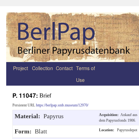
Project
Collection
Contact
Terms of
Zum
Use
Inhalt
springen
P. 11047:
Brief
Persistent URL
https://berlpap.smb.museum/12970/
Material:
Papyrus
Acquisition:
Ankauf aus
dem Papyrusfonds 1906.
Form:
Blatt
Location:
Papyrusdepot