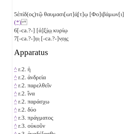
5
ἐπίδ(ος)τῷ θαυμασι[ωτ]ά̣[τ]ῳ [Φο]ιβάμων[ι]
(*)
6
[-ca.?-] [ἀ]ξ̣ί̣ῳ̣ κυρίῳ
7
[-ca.?-]ι̣υ̣ [-ca.?-]ν̣ο̣ι̣ς
Apparatus
^
r.2. ἡ
^
r.2. ἀνδρεία
^
r.2. παρελθεῖν
^
r.2. ἵνα
^
r.2. παράσχω
^
r.2. δύο
^
r.3. πράγματος
^
r.3. οὐκοῦν
^
r.3. ἀναδέξασθε