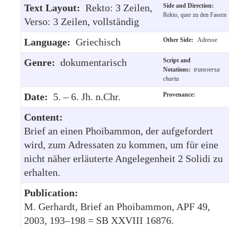
Text Layout:
Rekto: 3 Zeilen,
Side and Direction:
Rekto, quer zu den Fasern
Verso: 3 Zeilen, vollständig
Language:
Griechisch
Other Side:
Adresse
Genre:
dokumentarisch
Script and
Notations:
transversa
charta
Date:
5. – 6. Jh. n.Chr.
Provenance:
Content:
Brief an einen Phoibammon, der aufgefordert
wird, zum Adressaten zu kommen, um für eine
nicht näher erläuterte Angelegenheit 2 Solidi zu
erhalten.
Publication:
M. Gerhardt, Brief an Phoibammon, APF 49,
2003, 193–198 = SB XXVIII 16876.