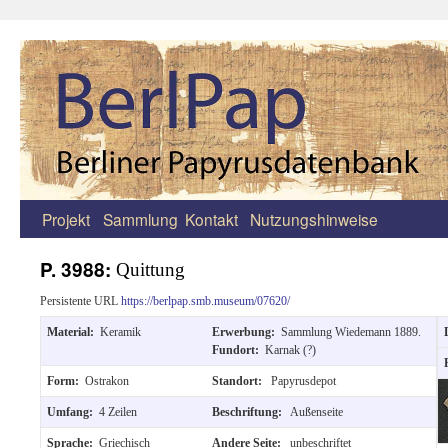
Projekt
Sammlung
Kontakt
Nutzungshinweise
Zum
Inhalt
P. 3988:
Quittung
springen
Persistente URL
https://berlpap.smb.museum/07620/
Material:
Keramik
Erwerbung:
Sammlung Wiedemann 1889.
Fundort:
Karnak (?)
Form:
Ostrakon
Standort:
Papyrusdepot
Umfang:
4 Zeilen
Beschriftung:
Außenseite
Sprache:
Griechisch
Andere Seite:
unbeschriftet