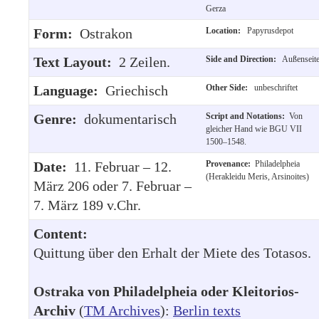
Gerza
Form:
Ostrakon
Location:
Papyrusdepot
Text Layout:
2 Zeilen.
Side and Direction:
Außenseit
Language:
Griechisch
Other Side:
unbeschriftet
Genre:
dokumentarisch
Script and Notations:
Von
gleicher Hand wie BGU VII
1500–1548.
Date:
11. Februar – 12.
Provenance:
Philadelpheia
(Herakleidu Meris, Arsinoites)
März 206 oder 7. Februar –
7. März 189 v.Chr.
Content:
Quittung über den Erhalt der Miete des Totasos.
Ostraka von Philadelpheia oder Kleitorios-
Archiv
(
TM Archives
):
Berlin texts