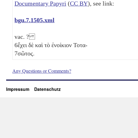
Documentary Papyri
(
CC BY
), see link:
bgu.7.1505.xml
vac. ?
6
ἔχει δὲ καὶ τὸ ἐνοίκιον Τοτα-
7
σῶτος.
Any Questions or Comments?
Impressum
Datenschutz