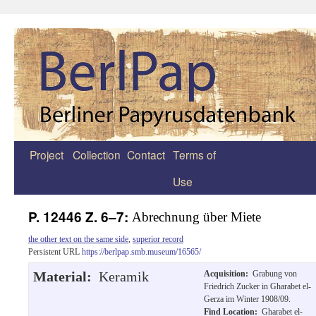
Project
Collection
Contact
Terms of
Zum
Use
Inhalt
springen
P. 12446 Z. 6–7:
Abrechnung über Miete
the other text on the same side
,
superior record
Persistent URL
https://berlpap.smb.museum/16565/
Material:
Keramik
Acquisition:
Grabung von
Friedrich Zucker in Gharabet el-
Gerza im Winter 1908/09.
Find Location:
Gharabet el-