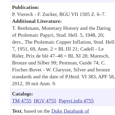
Publication:
P. Viereck - F. Zucker, BGU VII 1505 Z. 6–7.
Additional Literature:
T. Reekmans, Monetary History and the Dating
of Ptolemaic Papyri, Stud. Hell. 5, 1948, 20;
ders., The Ptolemaic Copper Inflation, Stud. Hell
7, 1951, 69, Anm. 2 = BL III 21; Cadell - Le
Rider, Prix de blé 47–48 = BL XI 28; Maresch,
Bronze und Silber 99; Pestman, Guide 74; C.
Fischer-Bovet - W. Clarysse, Silver and bronze
standards and the date of P.Heid. VI 383, APF 58,
2012, 39 mit Anm. 9.
Catalogs:
TM 4755
HGV 4755
Papyri.info 4755
Text
, based on the
Duke Databank of