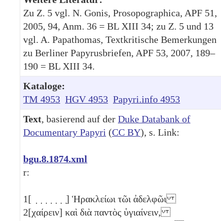
Zu Z. 5 vgl. N. Gonis, Prosopographica, APF 51,
2005, 94, Anm. 36 = BL XIII 34; zu Z. 5 und 13
vgl. A. Papathomas, Textkritische Bemerkungen
zu Berliner Papyrusbriefen, APF 53, 2007, 189–
190 = BL XIII 34.
Kataloge:
TM 4953
HGV 4953
Papyri.info 4953
Text
, basierend auf der
Duke Databank of
Documentary Papyri
(
CC BY
), s. Link:
bgu.8.1874.xml
r:
1
[ ̣ ̣ ̣ ̣ ̣ ̣ ̣] Ἡρακλείωι τῶι ἀδελφῶι
2
[χαίρειν] καὶ διὰ παντὸς ὑγιαίνειν,