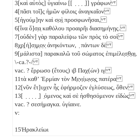
3
[καὶ αὐτὸς] ὑγιαίνω [[ ̣ ̣ ̣ ̣]] γράφων
4
[πᾶσι τοῖ]ς ἡμῶν φίλοις ἀναγκαῖον
5
[ἡγούμ]ην καὶ σ̣ο̣ὶ̣ προσφωνῆσαι,
6
[ἵνα ὅ]σ̣α̣ καθόλου προαιρῆι διασημήνῃς.
7
[οὐδὲν] γὰρ παραλείψω τῶν πρὸς τὸ σοὶ
8
χ̣ρ̣[ή]σ̣ι̣μ̣ο̣ν̣ ἀνηκόντων, ̣ πάντων δὲ
9
[μάλιστα] παρακαλῶ τοῦ σώματος ἐπιμέλε̣σ̣θ̣α̣ι̣.
\-ca.?-/
vac. ? ἔρρωσο (ἔτους)
ιβ
Παχ(ὼν)
ιγ
11
τὰ καθʼ Ἑρμίαν τὸν Μ̣ε̣ν̣έ̣ω̣ν̣ο̣ς̣ πατέρα
12
[νῦν ἔτ]υ̣χεν ἧς ἐφήρμοζεν ἐγλύσεως, ὅθεν
13
[ ̣ ̣ ̣ ̣ ̣] ̣όμενος καὶ σὲ ἡσθησόμενον εἰδὼς
vac. ? σεσήμαγκα. ὑγίαινε.
v:
15
Ἡρακλείωι