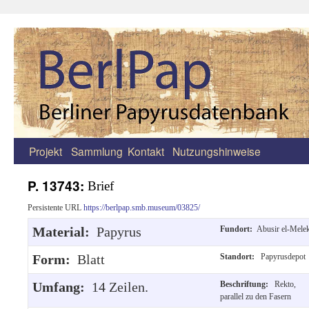
Projekt
Sammlung
Kontakt
Nutzungshinweise
Zum
Inhalt
P. 13743:
Brief
springen
Persistente URL
https://berlpap.smb.museum/03825/
Material:
Papyrus
Fundort:
Abusir el-Mele
Form:
Blatt
Standort:
Papyrusdepot
Umfang:
14 Zeilen.
Beschriftung:
Rekto,
parallel zu den Fasern