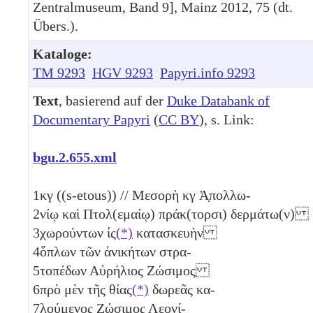
Zentralmuseum, Band 9], Mainz 2012, 75 (dt.
Übers.).
Kataloge:
TM 9293
HGV 9293
Papyri.info 9293
Text
, basierend auf der
Duke Databank of
Documentary Papyri
(
CC BY
), s. Link:
bgu.2.655.xml
1
κγ
((s-etous)) // Μεσορὴ
κγ
Ἀ̣πολλω-
2
νίῳ καὶ Πτολ(εμαίῳ) πράκ(τορσι) δερμάτω(ν)
3
χωρούντων ἰς
(*)
κατασκευὴν
4
ὅπλων τῶν ἀνικήτων στρα-
5
τοπέδων Αὐρήλιος Ζώσιμος
6
πρὸ μὲν τῆς θίας
(*)
δωρεᾶς κα-
7
λούμενος Ζώσιμος Λεονί-