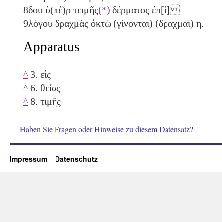
8
δου ὑ(πὲ)ρ τειμῆς
(*)
δέρματος ἐπ[ὶ]
9
λόγου δραχμὰς ὀκτὼ (γίνονται) (δραχμαὶ)
η
.
Apparatus
^
3. εἰς
^
6. θείας
^
8. τιμῆς
Haben Sie Fragen oder Hinweise zu diesem Datensatz?
Impressum
Datenschutz