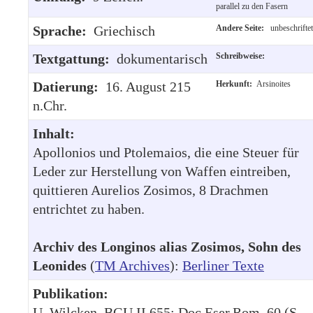
parallel zu den Fasern
Sprache:
Griechisch
Andere Seite:
unbeschriftet
Textgattung:
dokumentarisch
Schreibweise:
Datierung:
16. August 215
Herkunft:
Arsinoites
n.Chr.
Inhalt:
Apollonios und Ptolemaios, die eine Steuer für
Leder zur Herstellung von Waffen eintreiben,
quittieren Aurelios Zosimos, 8 Drachmen
entrichtet zu haben.
Archiv des Longinos alias Zosimos, Sohn des
Leonides
(
TM Archives
):
Berliner Texte
Publikation:
U. Wilcken, BGU II 655; Doc.Eser.Rom. 60 (S.