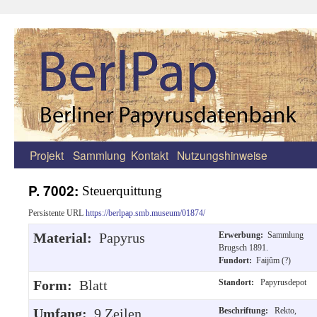
Projekt
Sammlung
Kontakt
Nutzungshinweise
Zum
Inhalt
P. 7002:
Steuerquittung
springen
Persistente URL
https://berlpap.smb.museum/01874/
Material:
Papyrus
Erwerbung:
Sammlung
Brugsch 1891.
Fundort:
Faijûm (?)
Form:
Blatt
Standort:
Papyrusdepot
Umfang:
9 Zeilen.
Beschriftung:
Rekto,