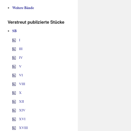
Weitere Bände
Verstreut publizierte Stücke
SB
I
III
IV
V
VI
VIII
X
XII
XIV
XVI
XVIII