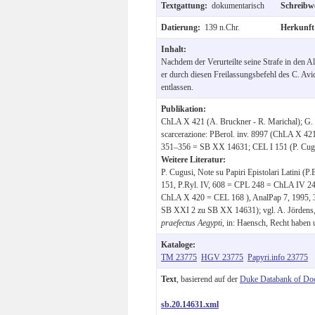
Textgattung:
dokumentarisch
Schreibw
Datierung:
139 n.Chr.
Herkunf
Inhalt:
Nachdem der Verurteilte seine Strafe in den A
er durch diesen Freilassungsbefehl des C. Avi
entlassen.
Publikation:
ChLA X 421 (A. Bruckner - R. Marichal); G. B
scarcerazione: PBerol. inv. 8997 (ChLA X 42
351–356 = SB XX 14631; CEL I 151 (P. Cugu
Weitere Literatur:
P. Cugusi, Note su Papiri Epistolari Latini (
151, P.Ryl. IV, 608 = CPL 248 = ChLA IV 245
ChLA X 420 = CEL 168 ), AnalPap 7, 1995, 3
SB XXI 2 zu SB XX 14631); vgl. A. Jördens, 
praefectus Aegypti
, in: Haensch, Recht habe
Kataloge:
TM 23775
HGV 23775
Papyri.info 23775
Text
, basierend auf der
Duke Databank of Do
sb.20.14631.xml