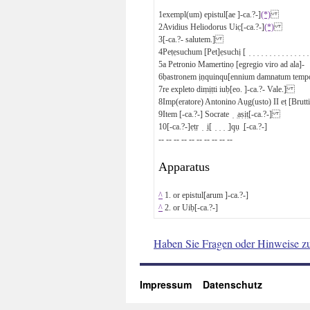
1
exempl(um) epistul[ae ]-ca.?-]
(*)
2
Avidius Heliodorus Uic̣[-ca.?-]
(*)
3
[-ca.?- salutem.]
4
Peṭẹsuchum [Pet]ẹsuchị [ ̣ ̣ ̣ ̣ ̣ ̣ ̣ ̣ ̣ ̣ ̣ ̣ ̣ ̣
5
a Petronio Mamertinọ [egregio viro ad ala]-
6
ḅastronem ịṇquinqu[ennium damnatum temp
7
re expleto diṃịṭti iuḅ[eo. ]-ca.?- Vale.]
8
Imp(eratore) Antonino Aụg(usto)
II
eṭ [Brut
9
Item [-ca.?-] Socrate ̣ ̣ạṣịṭ[-ca.?-]
10
[-ca.?-]ẹṭṛ ̣ ̣ị[ ̣ ̣ ̣ ̣]q̣ụ ̣[-ca.?-]
-- -- -- -- -- -- -- -- -- --
Apparatus
^
1. or epistul[arum ]-ca.?-]
^
2. or Uiḅ[-ca.?-]
Haben Sie Fragen oder Hinweise z
Impressum
Datenschutz