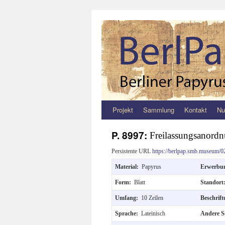
Projekt
Sammlung
Kontakt
Nu
Zum
Inhalt
P. 8997:
Freilassungsanord
springen
Persistente URL
https://berlpap.smb.museum/0
Material:
Papyrus
Erwerbu
Form:
Blatt
Standor
Umfang:
10 Zeilen
Beschrif
Sprache:
Lateinisch
Andere S