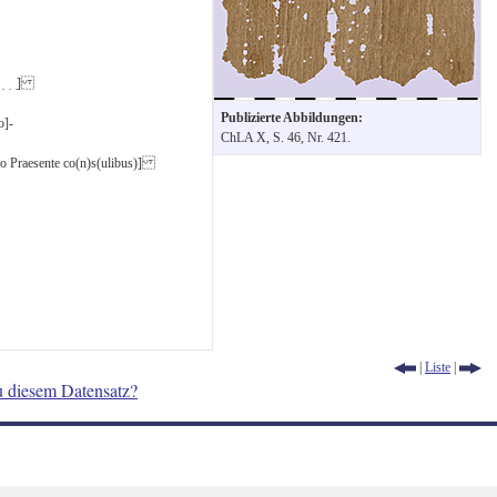
 ̣ ̣ ̣ ̣]
Publizierte Abbildungen:
o]-
ChLA X, S. 46, Nr. 421.
tio Praesente co(n)s(ulibus)]
|
Liste
|
u diesem Datensatz?