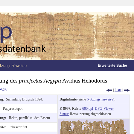
tzungshinweise
Erweiterte Suche
nung des
praefectus Aegypti
Avidius Heliodorus
2576/
|
Liste
|
ng:
Sammlung Brugsch 1894.
Digitalisate
(siehe
Nutzungshinweise
)
:
t:
Papyrusdepot
P. 8997, Rekto
600 dpi
DFG-Viewer
Status:
Restaurierung abgeschlossen
tung:
Rekto, parallel zu den Fasern
eite:
unbeschriftet