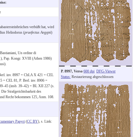
eise:
t:
labastersteinbrüchen verbüßt hat, wird
dius Heliodorus (
praefectus Aegypti
)
astianiani, Un ordine di
1), Pap. Kongr. XVIII (Athen 1986)
si).
P. 8997, Verso
600 dpi
DFG-Viewer
P.Berl. inv. 8997 = ChLA X 421 = CEL
Status:
Restaurierung abgeschlossen
 = CEL 81, P. Berl. inv. 8906 =
9–45 (insb. 39–42) = BL XII 227 (s.
Die Strafgerichtsbarkeit des
n und Recht bekommen 125, Anm. 108.
cumentary Papyri
(
CC BY
), s. Link: