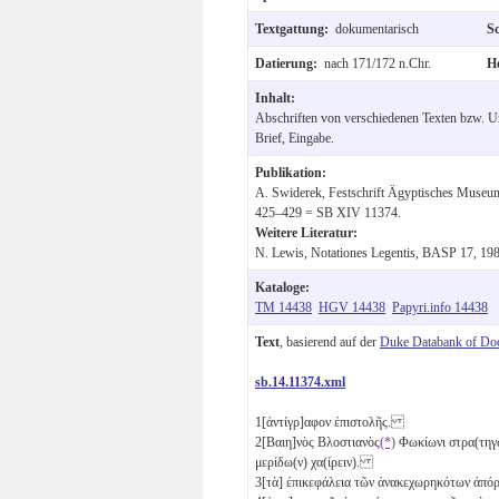
Textgattung:
dokumentarisch
S
Datierung:
nach 171/172 n.Chr.
H
Inhalt:
Abschriften von verschiedenen Texten bzw. Ur
Brief, Eingabe.
Publikation:
A. Swiderek, Festschrift Ägyptisches Museum
425–429 = SB XIV 11374.
Weitere Literatur:
N. Lewis, Notationes Legentis, BASP 17, 198
Kataloge:
TM 14438
HGV 14438
Papyri.info 14438
Text
, basierend auf der
Duke Databank of Do
sb.14.11374.xml
1
[ἀντίγρ]αφον ἐπιστολῆς.
2
[Βαιη]νὸς Βλοστιανὸς
(*)
Φωκίωνι στρα(τηγῷ
μερίδω(ν) χα(ίρειν).
3
[τὰ] ἐπικεφάλεια τῶν ἀνακεχωρηκότων ἀ