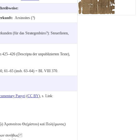
chreibweise:
erkunft:
Arsinoites (?)
kunden (für das Strategenbüro?): Steuerlisten,
 425–426 (Descripta der unpublizierten Texte),
0, 61–65 (insb. 63–64) = BL VIII 370.
cumentary Papyri
(
CC BY
), s. Link:
) Ἀρσινοίτου Θε(μίστου) καὶ Πολ(έμωνος)
πόρων συνήθως