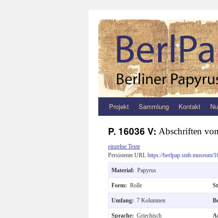
Projekt
Sammlung
Kontakt
Nu
Zum
Inhalt
P. 16036 V:
Abschriften von
springen
einzelne Texte
Persistente URL
https://berlpap.smb.museum/1
Material:
Papyrus
Form:
Rolle
S
Umfang:
7 Kolumnen
B
Sprache:
Griechisch
A