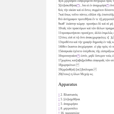
4
[ἐκ μ]ε̣ρισμοῦ εἰσφερόμενα συνχωρῶι πρὸ
5
[ἐπ]ισκεθῆναι
(*)
, ἵνα οἱ ἐν ἀναχωρήσι
(*)
ὄν
6
εἰς τὴν οἰκίαν καὶ οἱ ὄντες συμμένειν δύνο
7
καὶ ὅπως τοῦτο πάντες εἰδῶσι τῆς ἐπιστο
8
τὸ ἀντὶγραφον προτεθῆναι ἔν τε τῇ μητροπόλ
9
καθʼ ἑκάστην κώμην. προσήκει δὲ καὶ σέ 
10
ταῖς τῶν πρακτόρων καὶ τῶν ἄλλων πρα
11
προσφωνήσεσει προσέχειν, ἀλλὰ ἐπιμελῶς ἐ̣
12
τίνες εἰσὶ οἱ τῷ ὄντι ἀνακε̣χ̣ω̣ρηκό̣τ̣ε̣ς τ̣[ ̣]
13
προθέντα καὶ τὴν γραφὴν δημοσίᾳ̣ ἐν τα̣ῖ̣
14
ὅθεν ἕκαστοι ἀνεχώρησαν. εἰ γὰρ πρὸς τ
15
ἀναγκαία ἐγένετο ὑπέρθεσις τῆς εἰσπράξ
16
προνοηταίον
(*)
ἐστίν, μηδὲ ὕστερον τοὺς ἐ
17
χωρίους κατ̣[αβα]ρεῖσθαι εἰσφοραῖς τῶν οὐ
18
χωρηκότων.
19
ἐρρῶσθ(αί) [σε] βούλομαι.
20
(ἔτους)
η
ὅλων Μεχεὶρ
κϛ
.
Apparatus
^
2. Βλαστιανὸς
^
5. [ἐπ]ισχεθῆναι
^
5. ἀναχωρήσει
^
8. μητροπόλει
^
16. προνοητέον