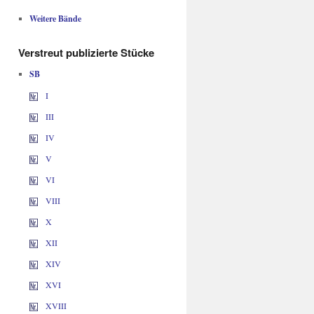
Weitere Bände
Verstreut publizierte Stücke
SB
I
III
IV
V
VI
VIII
X
XII
XIV
XVI
XVIII