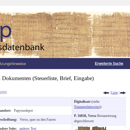
tzungshinweise
Erweiterte Suche
 Dokumenten (Steuerliste, Brief, Eingabe)
6335/
|
Liste
|
Digitalisate
(siehe
Nutzungshinweise
)
:
tandort:
Papyrusdepot
P. 16036, Verso
Restaurierung
eschriftung:
Verso, quer zu den Fasern
abgeschlossen
ndere Seite:
anderer Text