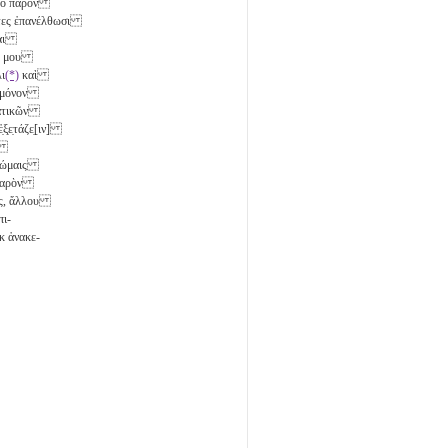
ς τὸ παρὸν
τες ἐπανέλθωσι
νται
λῆς μου
ι
(*)
καὶ
μὴ μόνον
γματικῶν
ξ̣ε̣τάζε̣[ιν]
ς̣
ς κώμαις
ὸ παρὸν
εως, ἄλλου
πι-
κ ἀνακε-