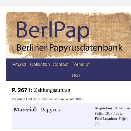
Project
Collection
Contact
Terms of
Zum
Use
Inhalt
springen
P. 2671:
Zahlungsauftrag
Persistent URL
https://berlpap.smb.museum/01083/
Material:
Papyrus
Acquisition:
Ankauf im
Faijûm 1877–1881.
Find Location:
Faijûm
(?)