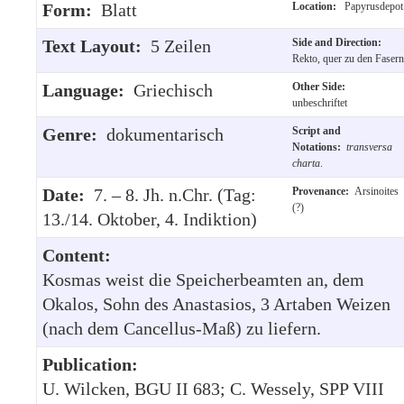
Form:
Blatt
Location:
Papyrusdepot
Text Layout:
5 Zeilen
Side and Direction:
Rekto, quer zu den Fasern
Language:
Griechisch
Other Side:
unbeschriftet
Genre:
dokumentarisch
Script and
Notations:
transversa
charta
.
Date:
7. – 8. Jh. n.Chr. (Tag:
Provenance:
Arsinoites
(?)
13./14. Oktober, 4. Indiktion)
Content:
Kosmas weist die Speicherbeamten an, dem
Okalos, Sohn des Anastasios, 3 Artaben Weizen
(nach dem Cancellus-Maß) zu liefern.
Publication:
U. Wilcken, BGU II 683; C. Wessely, SPP VIII