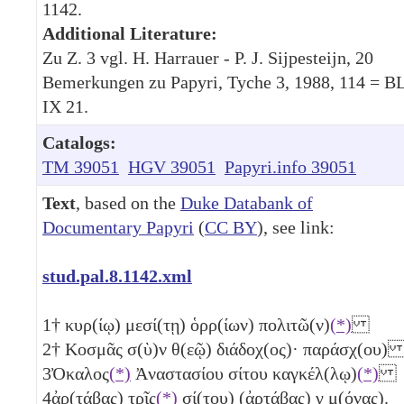
1142.
Additional Literature:
Zu Z. 3 vgl. H. Harrauer - P. J. Sijpesteijn, 20
Bemerkungen zu Papyri, Tyche 3, 1988, 114 = B
IX 21.
Catalogs:
TM 39051
HGV 39051
Papyri.info 39051
Text
, based on the
Duke Databank of
Documentary Papyri
(
CC BY
), see link:
stud.pal.8.1142.xml
1
† κυρ(ίῳ) μεσί(τῃ) ὁρρ(ίων) πολιτῶ(ν)
(*)
2
† Κοσμᾶς σ(ὺ)ν θ(εῷ) διάδοχ(ος)· παράσχ(ου
3
Ὀκαλος
(*)
Ἀναστασίου σίτου καγκέλ(λῳ)
(*)
4
ἀρ(τάβας) τρῖς
(*)
σί(του) (ἀρτάβας)
γ
μ(όνας).