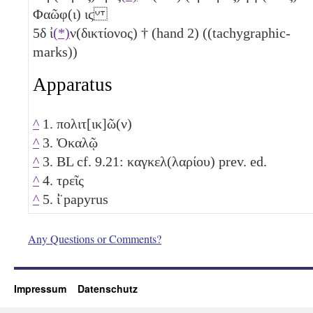
Φαῶφ(ι)
ιϛ
5
δ
ἰ
(*)
ν(δικτίονος) † (hand 2) ((tachygraphic-
marks))
Apparatus
^
1. πολιτ[ικ]ῶ(ν)
^
3. Ὀκαλῷ
^
3. BL cf. 9.21: καγκελ(λαρίου) prev. ed.
^
4. τρεῖς
^
5. ἰ̈ papyrus
Any Questions or Comments?
Impressum
Datenschutz