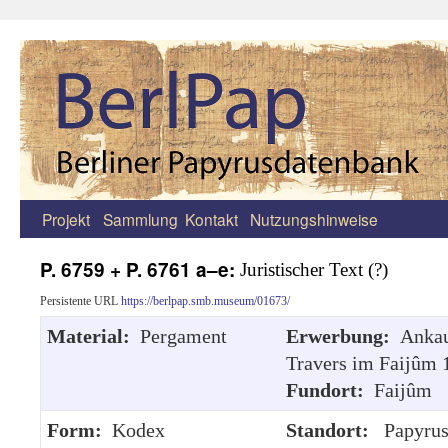
Projekt
Sammlung
Kontakt
Nutzungshinweise
Zum
Inhalt
P. 6759 + P. 6761 a–e:
Juristischer Text (?)
springen
Persistente URL
https://berlpap.smb.museum/01673/
Material:
Pergament
Erwerbung:
Ankau
Travers im Faijûm 
Fundort:
Faijûm
Form:
Kodex
Standort:
Papyrus