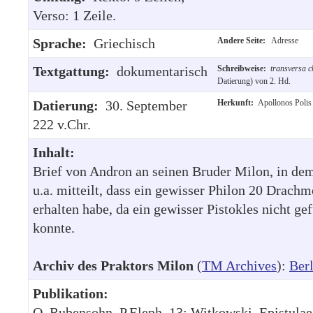
Verso: 1 Zeile.
Sprache:
Griechisch
Andere Seite:
Adresse
Textgattung:
dokumentarisch
Schreibweise:
transversa c
Datierung) von 2. Hd.
Datierung:
30. September
Herkunft:
Apollonos Polis 
222 v.Chr.
Inhalt:
Brief von Andron an seinen Bruder Milon, in de
u.a. mitteilt, dass ein gewisser Philon 20 Drachm
erhalten habe, da ein gewisser Pistokles nicht g
konnte.
Archiv des Praktors Milon
(
TM Archives
):
Berl
Publikation:
O. Rubensohn, P.Eleph. 13; Witkowski, Epistulae