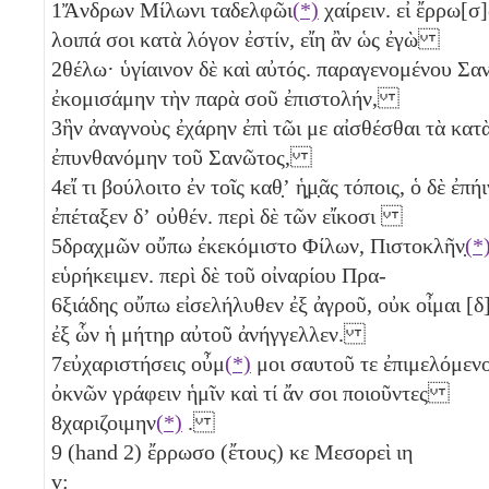
1
Ἄνδρων Μίλωνι ταδελφῶι
(*)
χαίρειν. εἰ ἔρρω[σ]
λοιπά σοι κατὰ λόγον ἐστίν, εἴη ἂν ὡς ἐγὼ
2
θέλω· ὑγίαινον δὲ καὶ αὐτός. παραγενομένου Σα
ἐκομισάμην τὴν παρὰ σοῦ ἐπιστολήν,
3
ἣν ἀναγνοὺς ἐχάρην ἐπὶ τῶι με αἰσθέσθαι τὰ κατ
ἐπυνθανόμην τοῦ Σανῶτος,
4
εἴ τι βούλοιτο ἐν τοῖς καθ̣ʼ ἡ̣μ̣ᾶς τόποις, ὁ δὲ ἐπήι
ἐπέταξεν δʼ οὐθέν. περὶ δὲ τῶν εἴκοσι
5
δραχμῶν οὔπω ἐκεκόμιστο Φίλων, Πιστοκλῆν̣
(*
εὑρήκειμεν. περὶ δὲ τοῦ οἰναρίου Πρα-
6
ξιάδης οὔπω εἰσελήλυθεν ἐξ ἀγροῦ, οὐκ οἶμαι [δ]
ἐξ ὧν ἡ μήτηρ αὐτοῦ ἀνήγγελλεν.
7
εὐχαριστήσεις οὖμ
(*)
μοι σαυτοῦ τε ἐπιμελόμενο
ὀκνῶν γράφειν ἡμῖν καὶ τί ἄν σοι ποιοῦντες
8
χαριζοιμην
(*)
.
9
(hand 2) ἔρρωσο (ἔτους)
κε
Μεσορεὶ
ιη
v: