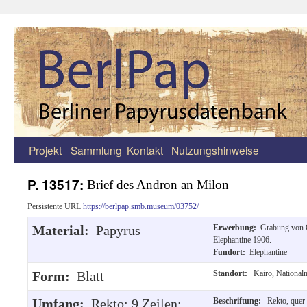
Projekt
Sammlung
Kontakt
Nutzungshinweise
Zum
Inhalt
P. 13517:
Brief des Andron an Milon
springen
Persistente URL
https://berlpap.smb.museum/03752/
Material:
Papyrus
Erwerbung:
Grabung von 
Elephantine 1906.
Fundort:
Elephantine
Form:
Blatt
Standort:
Kairo, Nationa
Umfang:
Rekto: 9 Zeilen;
Beschriftung:
Rekto, quer 