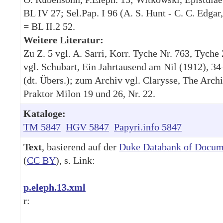
BL IV 27; Sel.Pap. I 96 (A. S. Hunt - C. C. Edgar,
= BL II.2 52.
Weitere Literatur:
Zu Z. 5 vgl. A. Sarri, Korr. Tyche Nr. 763, Tyche
vgl. Schubart, Ein Jahrtausend am Nil (1912), 34
(dt. Übers.); zum Archiv vgl. Clarysse, The Archi
Praktor Milon 19 und 26, Nr. 22.
Kataloge:
TM 5847
HGV 5847
Papyri.info 5847
Text
, basierend auf der
Duke Databank of Docum
(
CC BY
), s. Link:
p.eleph.13.xml
r: