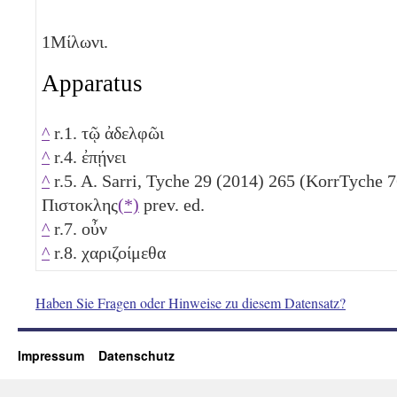
1
Μίλωνι.
Apparatus
^
r.1. τῷ ἀδελφῶι
^
r.4. ἐπῄνει
^
r.5. A. Sarri, Tyche 29 (2014) 265 (KorrTyche 7
Πιστοκλης
(*)
prev. ed.
^
r.7. οὖν
^
r.8. χαριζοίμεθα
Haben Sie Fragen oder Hinweise zu diesem Datensatz?
Impressum
Datenschutz