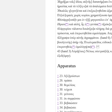
38
χρῆ[μα τοῖς] ἰδίοις αὐ[τῆς] δαπανήμ[ασι ἔτι 
ἡμιολίας καὶ τὰ τέλ[η κ]αὶ τὰ ἀναλώματα δι
39
καλῶς γ[εγον]έναι καὶ ἐπε[ρω]τηθεῖσα ὡ[μο
Πτ[ολ]εμαεὶς χωρὶς κυρίου̣ χρηματίζουσα ὁμ
40
ὑπάρχο[υσά]ν μοι ἐν τ[ῇ] μητροπόλει ἐπʼ ἀ
ἔθριον
(*)
καὶ αὐλή, ἧς ἑ
(*)
γιτνίαι
(*)
π[ρόκ]ει
41
ἀργυρίου τάλαντα δεκάτ[ρι]α
πλήρης διὰ χ
πρόκινται, καὶ ἐπερωτηθεῖσα ὡμολόγησα. 
42
ἔγραψα ὑπὲρ αὐτῆς ἀγραμμάτου. (hand 6) Αὐρ
βουλ(ευτὴς) ἀνὴρ τῆς Πτωλεμαείδος εὐδοκῶ 
ἐπεροτηθεὶς
(*)
ὁμολόγη(σα)
(*)
.
43
(hand 3) Αὐρή(λιος) Νέπως οὐετραν[ὸ]ς κε
ἐξεδ(όμην).
Apparatus
^
23. Α[ὐ]γούστων
^
26. πράσει
^
30. θεμελίοις
^
30. τείχεσι
^
31. γείτονες
^
31. ἐκ συμφώνου
^
33. βεβαιώσειν
^
34. βεβαιώσει
^
34. ἀνεπιδάνειστον