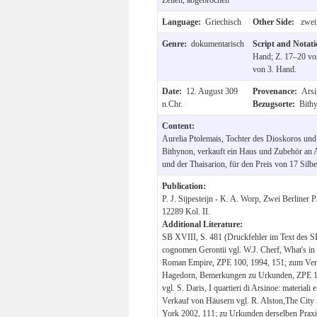
Language:
Griechisch
Other Side:
zwei
Genre:
dokumentarisch
Script and Notat
Hand; Z. 17–20 von
von 3. Hand.
Date:
12. August 309
Provenance:
Arsi
n.Chr.
Bezugsorte:
Bithy
Content:
Aurelia Ptolemais, Tochter des Dioskoros und d
Bithynon, verkauft ein Haus und Zubehör an A
und der Thaisarion, für den Preis von 17 Silbe
Publication:
P. J. Sijpesteijn - K. A. Worp, Zwei Berline
12289 Kol. II.
Additional Literature:
SB XVIII, S. 481 (Druckfehler im Text des
cognomen Gerontii vgl. W.J. Cherf, What's in
Roman Empire, ZPE 100, 1994, 151; zum Verg
Hagedorn, Bemerkungen zu Urkunden, ZPE 117
vgl. S. Daris, I quartieri di Arsinoe: material
Verkauf von Häusern vgl. R. Alston,The Cit
York 2002, 111; zu Urkunden derselben Praxis 