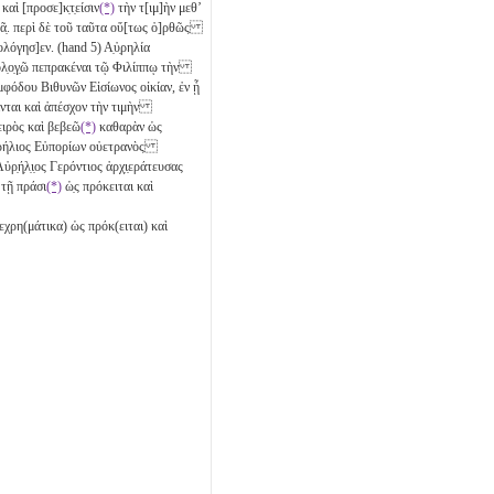
καὶ [προσε]κ̣τ̣είσιν
(*)
τὴν τ[ιμ]ὴν μεθʼ
πλᾶ̣. περὶ δὲ τοῦ ταῦτα οὕ[τως ὀ]ρθῶς
λόγησ]εν. (hand 5) Α̣ὐ̣ρηλία
ολ̣ο̣γ̣ῶ πεπρακέναι τῷ Φιλίππῳ τὴν
μφόδου Βιθυνῶν Εἰσίωνος οἰκίαν, ἐν ᾗ
νται καὶ ἀπέσχον τὴν τιμὴν
ειρὸς καὶ βεβεῶ
(*)
καθαρὰν ὡς
Αὐρήλιος Εὐπορίων οὐετρανὸς
̣ή̣λ̣ι̣ος Γερόντιος ἀρχ̣ι̣εράτευσας
τῇ πράσι
(*)
ὡ̣ς πρόκειται καὶ
χρη(μάτικα) ὡς πρόκ(ειται) καὶ