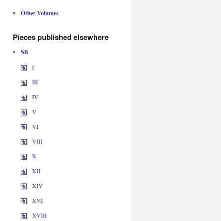
Other Volumes
Pieces published elsewhere
SB
I
III
IV
V
VI
VIII
X
XII
XIV
XVI
XVIII