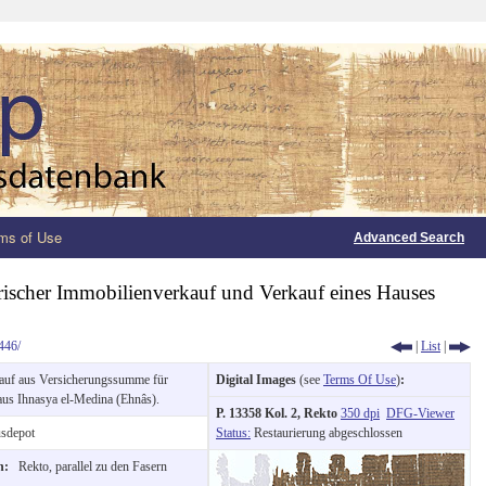
ms of Use
Advanced Search
ischer Immobilienverkauf und Verkauf eines Hauses
446/
|
List
|
uf aus Versicherungssumme für
Digital Images
(see
Terms Of Use
)
:
aus Ihnasya el-Medina (Ehnâs).
P. 13358 Kol. 2, Rekto
350 dpi
DFG-Viewer
sdepot
Status:
Restaurierung abgeschlossen
on:
Rekto, parallel zu den Fasern