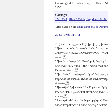
Datierung vgl. C. Balamoshev, The Date of S
245f.
Catalogs:
TM 14568
HGV 14568b
Papyri.info 14568
Text
, based on the
Duke Databank of Documen
sb.16.12289colii.xml
23
(hand 3) κατ̣εχω(ρίσθη) π̣[ρὸ ] ̣ ̣ ̣ ̣ ̣]ν 
24
[ὑπατείας τῶν] δεσποτῶν [ἡμῶν Λικιννίο]υ
Σεβαστῶν̣ [Κ]α̣λανδῶν Αὐ̣γο̣ύ̣σ̣τ̣ω̣ν̣ ἐ̣ν̣ Π̣τ̣ο̣λ̣
νομο̣ῦ̣.
25
[ὁμολογεῖ Αὐ]ρηλία Πτολ[εμαὶς θυγάτηρ] Διοσ
γενομένου βουλ̣ε̣υ̣[τοῦ] τ̣ῆς̣ Ἀρσι(νοιτῶν) πό̣λ
Βιθυνῶν Ἰσίωνος
26
[ὡς ἐτῶν ] ̣ ̣ οὐ]λ̣ὴν οὐκ̣ ἔχου[σ]α [χωρὶς κυρί
παρόντος καὶ εὐδοκο[ῦ]ν̣τος καὶ συνυπογράφο̣ν̣
συνό̣ν̣τος
27
[α]ὐ̣τῇ ἀ[νδρ]ὸς Αὐρηλίου Γεροντίο̣υ ἀρ̣[χι]ερατ
πόλεως υἱοῦ Ἥρωνος καὶ αὐτοῦ γενομένου β̣ο
πόλεως
28
Αὐρηλίῳ Φιλίππῳ Ἰσιδ̣ώρου μη(τρὸς) Θαισαρ
τόπων πεπρακέναι ἡ Πτολεμαεὶς τῷ Φιλίππῳ ἀ