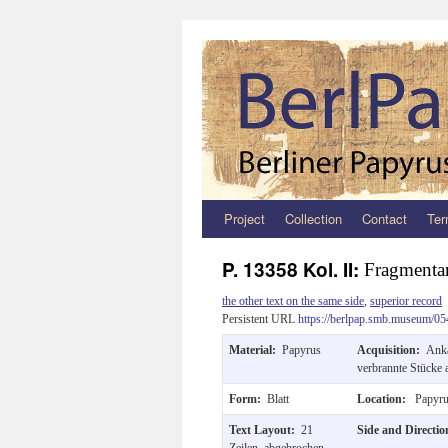
Project
Collection
Contact
Ter
Zum
Inhalt
P. 13358 Kol. II:
Fragmentar
springen
the other text on the same side
,
superior record
Persistent URL
https://berlpap.smb.museum/05
Material:
Papyrus
Acquisition:
Anka
verbrannte Stücke 
Form:
Blatt
Location:
Papyru
Text Layout:
21
Side and Directi
Zeilen, abgebrochen