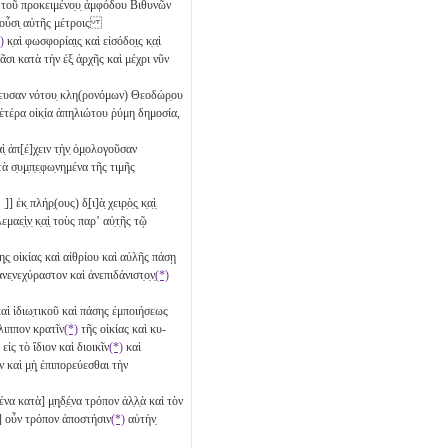
 τοῦ προκειμένο̣υ̣ ἀμφόδου Βιθυνῶν
ῖς οὖσι̣ αὐτῆς μέτροις
)
κ̣αὶ φωσφορία̣ι̣ς̣ καὶ εἰσόδο̣ι̣ς κ̣α̣ὶ
ᾶσι κατὰ τὴν ἐξ̣ ἀ̣ρ̣χῆς καὶ μέχρι νῦν
ευσαν νότου̣ κλη(ρονόμων) Θεοδώρ̣ου
ς ἑτέρα οἰκ̣ία ἀπηλιώτου ῥύμη δημοσία,
ἀπ[έ]χ̣ειν τ̣ὴ̣ν̣ ὁ̣μ̣ολογοῦσαν
̣υ̣μ̣π̣ε̣φω̣νημένα τῆς τιμῆς
 ̣]] ἐκ̣ πλήρ̣(ους) δ̣[ι]ὰ̣ χειρ̣ὸ̣ς̣ κ̣α̣ὶ̣
̣ὶ̣ν̣ κ̣α̣ὶ̣ τοὺς παρʼ αὐ̣τ̣ῆς τῷ
η̣ς̣ οἰκίας καὶ αἰθρίου καὶ αὐλῆς πάσῃ
ἀνε̣νεχύραστον καὶ ἀνεπιδάνιστ̣ο̣ν̣
(*)
αὶ ἰδιω̣τικοῦ καὶ πάσης ἐμποιήσεως
ίλιππον κρατῖν
(*)
τῆς οἰκίας καὶ κυ-
εἰς τὸ ἴδιον καὶ διοικῖν
(*)
καὶ
ἣν καὶ μ̣ὴ̣ ἐπιπορεύεσθαι τὴν
 κατὰ] μ̣η̣δ̣έ̣να τρόπον ἀλ̣λ̣ὰ καὶ τὸν
α] οὖν τρόπον ἀποστήσιν
(*)
αὐτὴν̣