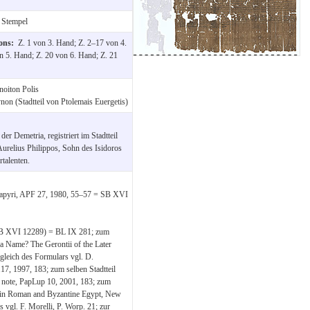
 Stempel
ions:
Z. 1 von 3. Hand; Z. 2–17 von 4.
 5. Hand; Z. 20 von 6. Hand; Z. 21
noiton Polis
non (Stadtteil von Ptolemais Euergetis)
er Demetria, registriert im Stadtteil
urelius Philippos, Sohn des Isidoros
rtalenten.
r Papyri, APF 27, 1980, 55–57 = SB XVI
 SB XVI 12289) = BL IX 281; zum
 a Name? The Gerontii of the Later
leich des Formulars vgl. D.
, 1997, 183; zum selben Stadtteil
i e note, PapLup 10, 2001, 183; zum
y in Roman and Byzantine Egypt, New
vgl. F. Morelli, P. Worp. 21; zur