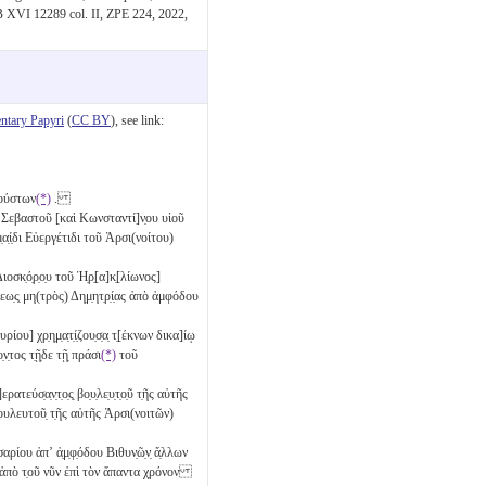
B XVI 12289 col. II, ZPE 224, 2022,
tary Papyri
(
CC BY
), see link:
Ἀγούστων
(*)
.
 Σεβαστοῦ [καὶ Κωνσταντί]ν̣ου υἱοῦ
ε̣μ̣α̣ί̣δι Εὐεργέτιδι τοῦ Ἀρσι(νοίτου)
κ̣ό̣ρ̣ο̣υ τοῦ Ἡ̣ρ̣[α]κ̣[λίωνος]
εω̣ς̣ μη(τρὸς) Δη̣μ̣ητ̣ρ̣ί̣ας ἀπὸ ἀμφόδου
ου] χρ̣η̣μ̣α̣τ̣ί̣ζου̣σ̣α̣ τ̣[έκνων δικα]ίῳ
τος τ̣ῇ̣δε τῇ̣ πράσι
(*)
τοῦ
εύσ̣α̣ν̣τ̣ο̣ς̣ βο̣υ̣λε̣υ̣τ̣ο̣ῦ τ̣ῆς αὐτῆς
υλευτοῦ̣ τ̣ῆς αὐτῆς Ἀρσι(νοιτῶν)
ίου ἀπʼ ἀ̣μ̣φ̣όδου Βιθυν̣ῶ̣ν̣ ἄ̣λλων
πὸ τ̣οῦ νῦν ἐπὶ τὸν ἅπαντα χ̣ρόνον