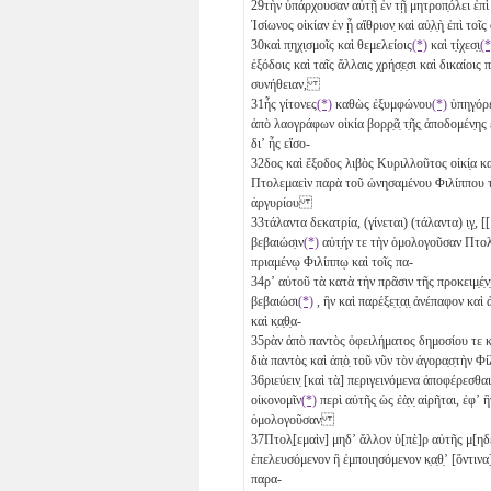
29
τὴν ὑπάρχουσαν αὐτῇ ἐν τῇ μητροπ̣όλει ἐπὶ
Ἰσίωνος οἰκίαν ἐν ᾗ αἴθριον̣ καὶ αὐ̣λ̣ὴ̣ ἐπὶ το
30
καὶ π̣ηχι̣σμοῖς καὶ θεμελείοις
(*)
καὶ τ̣ίχεσ̣ι̣
(*
ἐξόδοις καὶ ταῖς ἄλλαις χρήσ̣ε̣σι καὶ δικαίοις π
συνήθειαν,
31
ἧς γίτονες
(*)
καθὼς ἐξυμφώνου
(*)
ὑπη̣γόρ
ἀπὸ λαογράφων οἰκία βορ̣ρ̣ᾶ̣ τ̣ῆ̣ς̣ ἀποδομέν̣η
διʼ ἧς εἴσο-
32
δος καὶ ἔξοδος λιβὸς Κυριλλοῦτος οἰκί̣α καὶ̣ 
Πτολεμαεὶν παρὰ τοῦ ὠνη̣σαμένου Φιλίππου τὰ σ
ἀργυρίου
33
τάλαντα δεκατρία, (γίνεται) (τάλαντα)
ι̣γ̣
, [[
βεβαιώσ̣ιν
(*)
αὐτ̣ή̣ν τε τὴν ὁμολογοῦσαν Πτολεμαε
πριαμένῳ Φιλίππῳ καὶ τοῖς πα-
34
ρʼ αὐτοῦ τὰ κατὰ τὴν πρᾶσιν τῆς προκειμ̣έ̣ν̣
βεβαιώσι
(*)
, ἣν καὶ παρέξε̣τ̣α̣ι̣ ἀνέπαφον καὶ 
καὶ κ̣α̣θ̣α-
35
ρὰν ἀπὸ παντὸς ὀφειλήματος δημοσίου τε κ
διὰ παντὸς καὶ ἀπ̣ὸ̣ τοῦ νῦν τὸν ἀγορα̣σ̣τὴν Φ
36
ριεύειν̣ [καὶ τὰ] περιγεινόμενα ἀποφέρεσθαι 
οἰκονομῖν
(*)
περὶ αὐτῆς̣ ὡς ἐὰ̣ν̣ αἱρῆται, ἐφʼ 
ὁμολογοῦσαν
37
Πτολ̣[εμαὶν] μηδʼ ἄλλον ὑ[πὲ]ρ αὐτῆς μ[ηδένα
ἐπελευσόμενον ἢ ἐμποιησόμενον κ̣α̣θ̣ʼ [ὅντιν
παρα-