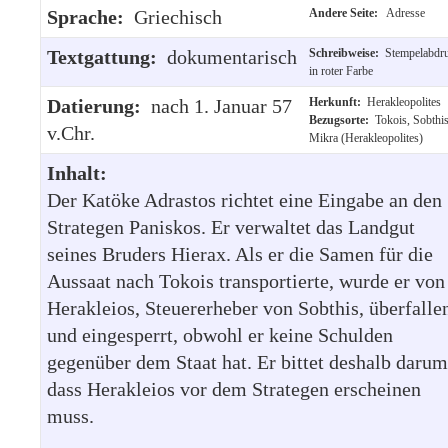
Sprache:
Griechisch
Andere Seite:
Adresse
Textgattung:
dokumentarisch
Schreibweise:
Stempelabdr
in roter Farbe
Datierung:
nach 1. Januar 57
Herkunft:
Herakleopolites
Bezugsorte:
Tokois, Sobthi
v.Chr.
Mikra (Herakleopolites)
Inhalt:
Der Katöke Adrastos richtet eine Eingabe an den
Strategen Paniskos. Er verwaltet das Landgut
seines Bruders Hierax. Als er die Samen für die
Aussaat nach Tokois transportierte, wurde er von
Herakleios, Steuererheber von Sobthis, überfalle
und eingesperrt, obwohl er keine Schulden
gegenüber dem Staat hat. Er bittet deshalb darum
dass Herakleios vor dem Strategen erscheinen
muss.