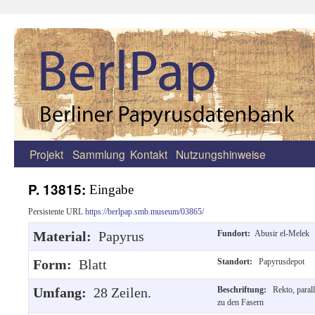
Projekt
Sammlung
Kontakt
Nutzungshinweise
Zum
Inhalt
P. 13815:
Eingabe
springen
Persistente URL
https://berlpap.smb.museum/03865/
Material:
Papyrus
Fundort:
Abusir el-Melek
Form:
Blatt
Standort:
Papyrusdepot
Umfang:
28 Zeilen.
Beschriftung:
Rekto, parall
zu den Fasern