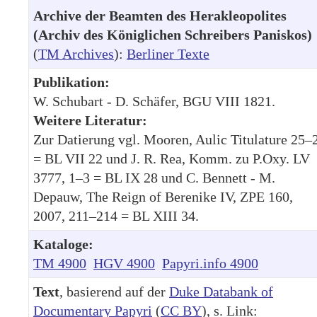
Archive der Beamten des Herakleopolites
(Archiv des Königlichen Schreibers Paniskos)
(
TM Archives
):
Berliner Texte
Publikation:
W. Schubart - D. Schäfer, BGU VIII 1821.
Weitere Literatur:
Zur Datierung vgl. Mooren, Aulic Titulature 25–
= BL VII 22 und J. R. Rea, Komm. zu P.Oxy. LV
3777, 1–3 = BL IX 28 und C. Bennett - M.
Depauw, The Reign of Berenike IV, ZPE 160,
2007, 211–214 = BL XIII 34.
Kataloge:
TM 4900
HGV 4900
Papyri.info 4900
Text
, basierend auf der
Duke Databank of
Documentary Papyri
(
CC BY
), s. Link: