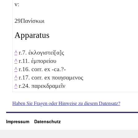
v:
29
Πανίσκωι
Apparatus
^
r.7. ἐκλογιστεί[α]ς
^
r.11. ἐμπορείου
^
r.16. corr. ex -ca.?-
^
r.17. corr. ex ποιησαμενος
^
r.24. παρεκδραμεῖν
Haben Sie Fragen oder Hinweise zu diesem Datensatz?
Impressum
Datenschutz