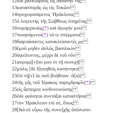
12
καὶ χαλκυδρίοις εἰς δαπάνην τῆς
13
κατασπορᾶς ὡς εἰς Τοκῶιν
14
προχειρισάμενος Ἡράκλειος
15
ὁ λογευτὴς τῆς Σώβθεως ὑπηρέτα̣ς̣
16
νομαρχικο̣ὺ̣ς̣
(*)
καὶ ἀγωγήν μου
17
ποιησάμενοι
(*)
τά τε σπέρματα
18
διαρπάσαντες κατακλείσαντές μ̣ε
19
ἐμοῦ μηδὲν ἁπλῶς βασιλικὸν
20
ὀφείλοντος, μέχρι δὲ τοῦ νῦν
21
φερομ̣έ̣[ν]ου μου ἐν τῇ συνοχῇ
22
μόλις [δὲ δ]υ̣ν̣ηθεὶς κατήντηκα
23
ἐπὶ τὴ̣[ν] ἐ̣κ̣ σ̣οῦ βοήθειαν. ἀξιῶ
24
τῆς γῆς τοῦ Ἱέρακος παρε̣γ̣δραμῖν̣
(*)
25
εἰς̣ ἄ̣σ̣π̣ο̣ρ̣ο̣ν̣ κινδυνευούσης
26
ἐὰν φαίνηται συντάξαι καταστῆσαι
27
τὸν Ἡράκλειον ἐπὶ σέ, ὅπως
28
[διὰ σὲ εὕρω τῆς συνο]χ̣ῆς ἀπόλυσιν.