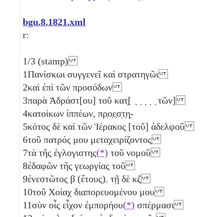
bgu.8.1821.xml
r:
1/3
(stamp)
1
Πανίσκωι συγγενεῖ καὶ στρατηγῶι
2
καὶ ἐπὶ τῶν προσόδων
3
παρὰ Ἀδράστ[ου] τοῦ κατ̣[ ̣ ̣ ̣ ̣ ̣ τῶν]
4
κατοίκων ἱππέων, πρ̣ο̣ε̣σ̣τ̣η̣-
5
κότος δὲ καὶ τῶν Ἱέρακος [τοῦ] ἀδελφοῦ
6
τοῦ πατρός μου μεταχειρίζοντος
7
τὰ τῆς ἐγλογιστης
(*)
τοῦ νομοῦ
8
ἐδαφῶν τῆς γεωργίας τοῦ
9
ἐνεστῶτος
β
(ἔτους). τῇ δὲ
κζ
10
τοῦ Χοίαχ διαπορευομένου μου
11
σὺν οἷς εἶχον ἐμπορήου
(*)
σπέρμασι