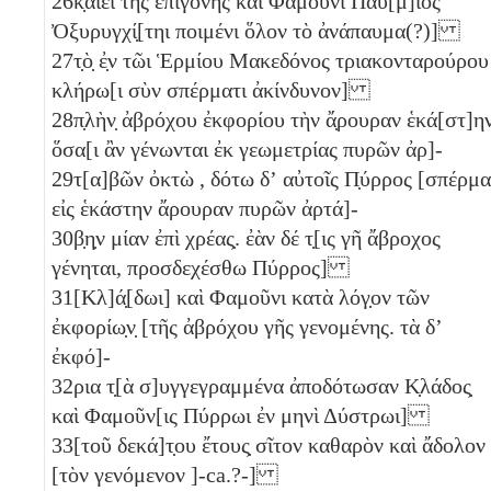
26
κ̣αιεῖ τῆς ἐπιγονῆς καὶ Φαμοῦνι Παύ[μ]ιος
Ὀξυρυγχί̣[τηι ποιμένι ὅλον τὸ ἀνάπαυμα(?)]
27
τ̣ὸ̣ ἐ̣ν τῶι Ἑρμίου Μακεδόνος τριακονταρούρου
κλήρω[ι σὺν σπέρματι ἀκίνδυνον]
28
π̣λὴν̣ ἀβρόχου ἐκφορίου τὴν ἄ̣ρουραν ἑκά[στ]η
ὅσα[ι ἂν γένωνται ἐκ γεωμετρίας πυρῶν ἀρ]-
29
τ[α]βῶν ὀκτὼ
, δότω δʼ αὐτοῖς Π̣ύρρος [σπέρμα
εἰς ἑκάστην ἄρουραν πυρῶν ἀρτά]-
30
β̣η̣ν μίαν
ἐπὶ χρέας̣. ἐὰν δέ τ̣[ις γῆ ἄβροχος
γένηται, προσδεχέσθω Πύρρος]
31
[Κλ]ά̣[δωι] καὶ Φαμοῦνι κατὰ λόγ̣ον τῶν
ἐκφορίω̣ν̣ [τῆς ἀβρόχου γῆς γενομένης. τὰ δʼ
ἐκφό]-
32
ρια τ̣[ὰ σ]υγγεγραμμένα ἀποδότωσαν Κ̣λάδος̣
καὶ Φαμοῦν[ις Πύρρωι ἐν μηνὶ Δύστρωι]
33
[τοῦ δεκά]τ̣ου ἔτους̣ σῖτον καθαρὸν καὶ ἄδολον
[τὸν γενόμενον ]-ca.?-]