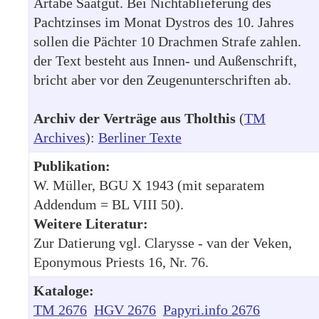
Artabe Saatgut. Bei Nichtablieferung des
Pachtzinses im Monat Dystros des 10. Jahres
sollen die Pächter 10 Drachmen Strafe zahlen.
der Text besteht aus Innen- und Außenschrift,
bricht aber vor den Zeugenunterschriften ab.
Archiv der Verträge aus Tholthis
(
TM
Archives
):
Berliner Texte
Publikation:
W. Müller, BGU X 1943 (mit separatem
Addendum = BL VIII 50).
Weitere Literatur:
Zur Datierung vgl. Clarysse - van der Veken,
Eponymous Priests 16, Nr. 76.
Kataloge:
TM 2676
HGV 2676
Papyri.info 2676