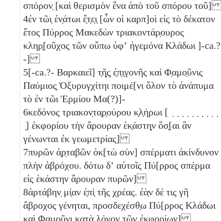
σπόρον̣ [καὶ θερισμὸν ἕνα
ἀπὸ τοῦ σπόρου τοῦ
4
ἐν τῶι̣ ἐν̣άτωι ἔ̣τ̣ε̣ι̣ [ὧν οἱ καρπ]οὶ εἰς τὸ δέκατον
ἔτος Πύρρος Μακεδὼν τριακοντάρ̣ουρος
κληρ̣[οῦχος τῶν οὔπω ὑφʼ ἡγεμόνα Κλάδωι ]-ca.?
-]
5
[-ca.?- Βαρκαιεῖ] τ̣ῆ̣ς̣ ἐ̣π̣ι̣γονῆς καὶ Φ̣αμο̣ῦνις
Παύμιος̣ Ὀξυρυγχίτηι ποιμέ[νι ὅλον τὸ ἀνάπυμα
τὸ ἐν τῶι Ἑρμίου Μα(?)]-
6
κεδόνος τριακον̣τα̣ρ̣ούρου κ̣λ̣ήρωι [ ̣ ̣ ̣ ̣ ̣ ̣ ̣ ̣ ̣ ̣
̣] ἐκφορίου τὴν ἄρουραν ἑκ̣άστη̣ν ὅσ̣[αι ἂν
γένωνται ἐκ γεωμετρίας]
7
πυρῶν ἀ̣ρ̣ταβῶν ὀκ[τὼ
σὺν] σπέρματι ἀκίνδυνον
πλὴν ἀβρόχου. δότω δʼ αὐτοῖς Πύ[ρρος σπέρμα
εἰς ἑκάστην ἄρουραν πυρῶν]
8
ἀρτάβην̣ μί̣αν
ἐ̣πὶ̣ τῆς χρέας. ἐὰ̣ν δέ τις γῆ
ἄβροχος γένηται, προσδεχέσθ̣ω Πύ[ρρος Κλάδωι
καὶ Φαμοῦνι κατὰ λόγον τῶν ἐκφορίων]