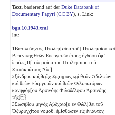
Text
, basierend auf der
Duke Databank of
Documentary Papyri
(
CC BY
), s. Link:
bgu.10.1943.xml
int:
1
Βασιλεύο̣ντος Πτολεμ[αίου τοῦ] Πτολεμαίου καὶ
Βερενίκης θεῶν Εὐεργετῶν ἔτο̣υς ὀγδόου ἐφʼ
ἱερέως̣ Π[τολεμαίου τοῦ Πτολεμαίου τοῦ
Στασικράτους Ἀλε]-
2
ξάνδρου κα̣ὶ̣ θ̣ε̣ῶ̣ν̣ Σ̣ω̣τήρω̣ν̣ κ̣α̣ὶ θ̣εῶν Ἀδελφῶν
καὶ θεῶν Εὐεργετῶν καὶ θεῶν Φιλοπατόρων
κανηφόρ[ου Ἀρσινόης Φιλαδέλφου Ἀρσινόης
τῆς]
3
Σωσι̣βίου μηνὸ̣ς̣ Α̣ὐ̣δ̣ν̣αίο[υ ἐν Θώλ]θ̣ει τοῦ
Ὀξυρυγχίτου νομοῦ. ἐμίσθωσεν εἰς ἐνιαυτὸν̣