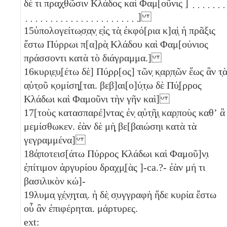
δέ τι πρα̣χ̣θῶσιν Κλάδος καὶ Φαμ[οῦνις ] ̣ ̣ ̣ ̣ ̣ ̣ ̣
̣ ̣ ̣ ̣ ̣ ̣ ̣ ̣ ̣ ̣ ̣ ̣ ̣ ̣ ̣ ̣ ̣ ̣ ̣ ̣ ̣ ̣ ̣]
15
ὑπολογείτω̣σ̣α̣ν̣ ε̣ἰς̣ τὰ̣ ἐκφό[ρια κ]α̣ὶ̣ ἡ πρᾶξις
ἔστω Πύρρωι π[α]ρὰ̣ Κλάδου καὶ Φαμ[ούνιος
πράσσοντι κατὰ τὸ διάγραμμα.]
16
κυρι̣ε̣υ̣[έτω δὲ] Πύ̣ρρ[ος] τῶν̣ κ̣αρ̣π̣ῶν ἕως ἂν τ̣
α̣ὑτ̣οῦ κ̣ομίση̣[ται. βεβ]αι[ο]ύ̣τ̣ω δὲ Πύ̣[ρρος
Κλάδωι καὶ Φαμοῦνι τὴν γῆν καὶ]
17
[τοὺς κατασπαρέ]ντας̣ ἐν̣ α̣ὐτ̣ῆ̣ι̣ καρ̣ποὺς καθʼ ἃ
μεμίσθωκεν. ἐὰν δὲ μὴ̣ βε[βαιώσηι κατὰ τὰ
γεγραμμένα]
18
ἀ̣ποτεισ[άτω Πύρρος Κλάδωι καὶ Φαμοῦ]ν̣ι
ἐ̣πίτιμον ἀργυρίου δραχμ̣[ὰς ]-ca.?- ἐὰν μή τι
βασιλικὸν κώ]-
19
λυμα̣ γ̣έ̣ν̣η̣ται̣. ἡ δὲ̣ σ̣υγγραφὴ ἥδε κυρία ἔστω
οὗ ἂν ἐπιφέρηται. μάρτυρες.
ext: