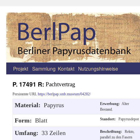
Projekt
Sammlung
Kontakt
Nutzungshinweise
Zum
Inhalt
P. 17491 R:
Pachtvertrag
springen
Persistente URL
https://berlpap.smb.museum/04282/
Material:
Papyrus
Erwerbung:
Alter
Bestand.
Form:
Blatt
Standort:
Papyrusdepot
Umfang:
33 Zeilen
Beschriftung:
Rekto,
parallel zu den Fasern