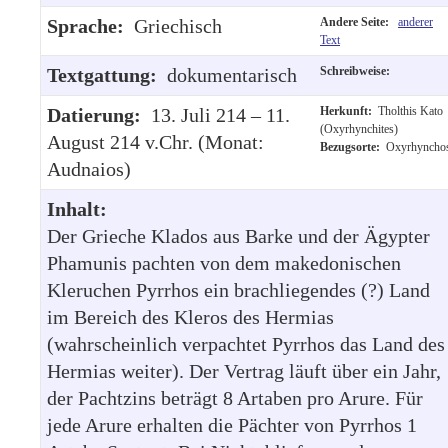
Sprache:
Griechisch
Andere Seite:
anderer
Text
Textgattung:
dokumentarisch
Schreibweise:
Datierung:
13. Juli 214 – 11.
Herkunft:
Tholthis Kato
(Oxyrhynchites)
August 214 v.Chr. (Monat:
Bezugsorte:
Oxyrhyncho
Audnaios)
Inhalt:
Der Grieche Klados aus Barke und der Ägypter
Phamunis pachten von dem makedonischen
Kleruchen Pyrrhos ein brachliegendes (?) Land
im Bereich des Kleros des Hermias
(wahrscheinlich verpachtet Pyrrhos das Land des
Hermias weiter). Der Vertrag läuft über ein Jahr,
der Pachtzins beträgt 8 Artaben pro Arure. Für
jede Arure erhalten die Pächter von Pyrrhos 1