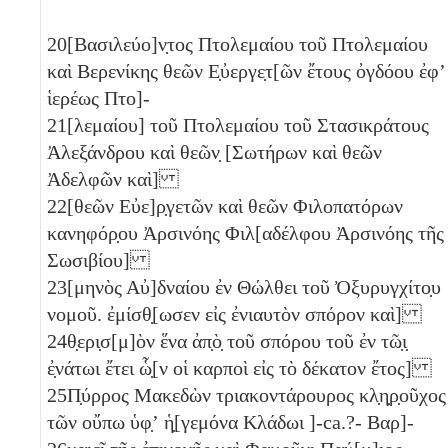
20
[Βασιλεύο]ν̣τος Πτολεμαίου τοῦ Πτολεμαίου
καὶ Βερενίκης θεῶν Ε̣ὐεργε̣τ[ῶν ἔτους ὀγδόου ἐφʼ
ἱερέως Πτο]-
21
[λεμαίου] τοῦ Πτολεμαίου τοῦ Στασικράτους
Ἀλεξάνδρου καὶ θεῶν̣ [Σωτήρων καὶ θεῶν
Ἀδελφῶν καὶ]
22
[θεῶν Εὐε]ρ̣γετῶν καὶ θεῶν Φιλοπατόρων
κανηφόρ̣ου Ἀρσινόης Φιλ[αδέλφου Ἀρσινόης τῆς
Σωσιβίου]
23
[μηνὸς Αὐ]δναίου ἐν Θώλθει τοῦ Ὀξυρυγχίτο̣υ
νομοῦ. ἐμίσθ̣[ωσεν εἰς ἐνιαυτὸν σπόρον καὶ]
24
θ̣ερι̣σ[μ]ὸν ἕνα
ἀπ̣ὸ̣ τοῦ σπόρου τοῦ ἐν τῶ̣ι̣
ἐ̣νάτωι ἔτει ὧ̣[ν οἱ καρποὶ εἰς τὸ δέκατον ἔτος]
25
Π̣ύρρος Μακεδὼν τριακοντάρουρος κλ̣η̣ρ̣οῦχος
τῶν οὔπω ὑφ̣ʼ ἡ̣[γεμόνα Κλάδωι ]-ca.?- Βαρ]-