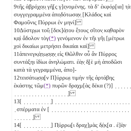
9
τῆ̣ς ἀβ̣ρό̣χ̣ο̣υ̣ γῆ̣[ς γ]ε̣νομένης. τὰ δʼ ἐκφόρ̣[ια] τ̣ὰ
συγγεγραμμένα ἀπο̣δότωσα̣ν̣ [Κλάδος καὶ
Φαμοῦνις Πύρρωι ἐν μηνὶ]
10
Δύστρ̣ωι τοῦ̣ [δεκ]ά̣του ἔ̣τους σῖτον̣ κα̣θαρὸν
κ̣α̣ὶ ἄδολον τὸγ
(*)
γενόμενον ἐν τῆι γῆι̣ [μέτρωι
χοὶ δικαίωι μετρήσει δικαίαι καὶ]
11
ἀπενεγκ̣ά̣τ̣ω̣σ̣α̣ν̣ εἰς Θῶλθιν οὗ ἂν Πύρρος
συντάξηι ἰδίωι ἀνηλώματι. ἐὰ̣ν̣ δ̣[ὲ μὴ ἀποδῶσι
κατὰ τὰ γεγραμμένα, ἀπο]-
12
τεισάτω̣σ̣α̣[ν Π]ύ̣ρρω̣ι τιμὴν τῆς ἀρτάβης
ἑκάστης τῶμ
(*)
πυρῶν δραχμ[ὰς δέκα
(?)] ̣ ̣ ̣ ̣ ̣ ̣
̣ ̣ ̣ ̣ ̣ ̣ ̣ ̣ ̣ ̣ ̣ ̣ ̣ ̣ ̣ ̣ ̣ ̣ ̣]
13
[ ̣ ̣ ̣ ̣ ̣ ̣ ̣ ̣ ̣ ̣] ̣ ̣ ̣ ̣ ̣ ̣ ̣ ̣ ̣ ̣ ̣ ̣ ̣ ̣ ̣ ̣ ̣ ̣ ̣ ̣ ̣ ̣ ̣ ̣ ̣ ̣ 
̣ σπέρματα ἐν [ ̣ ̣ ̣ ̣ ̣ ̣ ̣ ̣ ̣ ̣ ̣ ̣ ̣ ̣ ̣ ̣ ̣ ̣ ̣ ̣ ̣ ̣ ̣ ̣ ̣ ̣ ̣ 
̣ ̣ ̣ ̣ ̣ ̣ ̣]
14
[ ̣ ̣ ̣ ̣ ̣ ̣ ̣ ̣ ̣ ̣] Π̣ύ̣ρρω̣[ι δραχ]μὰς δ̣έ̣κ̣[α
. ἐ]ὰ̣ν