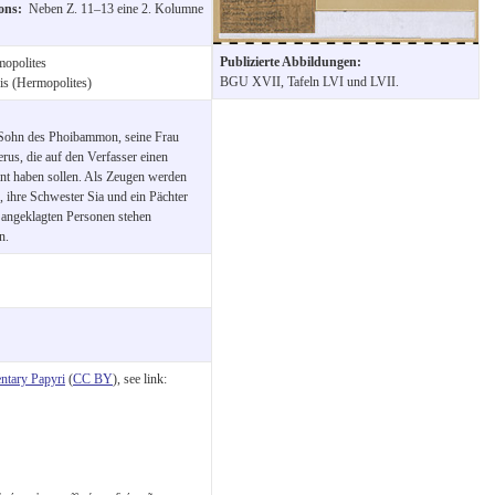
ions:
Neben Z. 11–13 eine 2. Kolumne
Publizierte Abbildungen:
opolites
BGU XVII, Tafeln LVI und LVII.
is (Hermopolites)
 Sohn des Phoibammon, seine Frau
us, die auf den Verfasser einen
nt haben sollen. Als Zeugen werden
 ihre Schwester Sia und ein Pächter
 angeklagten Personen stehen
n.
tary Papyri
(
CC BY
), see link: