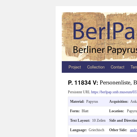
Project
Collection
Contact
Ter
Zum
Inhalt
P. 11834 V:
Personenliste, 
springen
Persistent URL
https://berlpap.smb.museum/03
Material:
Papyrus
Acquisition:
Anka
Form:
Blatt
Location:
Papyru
Text Layout:
10 Zeilen
Side and Directi
Language:
Griechisch
Other Side:
ande