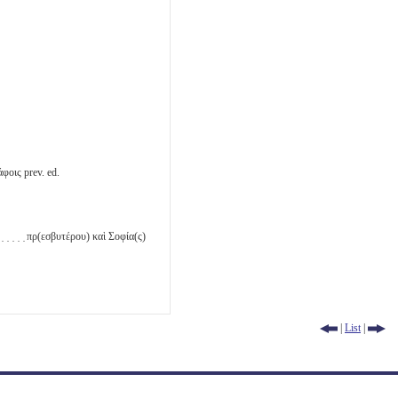
άφοις prev. ed.
̣ ̣ ̣ ̣ ̣ πρ(εσβυτέρου) καὶ Σοφία(ς)
|
List
|