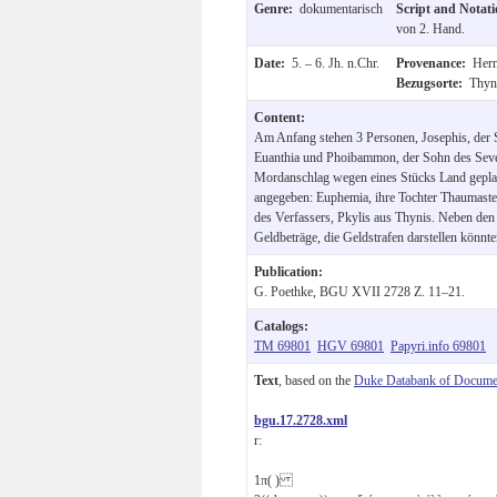
Genre:
dokumentarisch
Script and Notat
von 2. Hand.
Date:
5. – 6. Jh. n.Chr.
Provenance:
Herm
Bezugsorte:
Thyn
Content:
Am Anfang stehen 3 Personen, Josephis, der
Euanthia und Phoibammon, der Sohn des Sever
Mordanschlag wegen eines Stücks Land gepla
angegeben: Euphemia, ihre Tochter Thaumaste,
des Verfassers, Pkylis aus Thynis. Neben den
Geldbeträge, die Geldstrafen darstellen könnte
Publication:
G. Poethke, BGU XVII 2728 Z. 11–21.
Catalogs:
TM 69801
HGV 69801
Papyri.info 69801
Text
, based on the
Duke Databank of Documen
bgu.17.2728.xml
r:
1
π( )