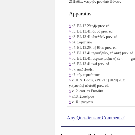
21
Πκῦλις γεωργός μου ἀπὸ Θύνεως
Apparatus
^
r.3. BL 12.29: γῆν prev. ed.
^
r.3. BL 13.41: δὲ οὐ prev. ed.
^
r.3. BL 13.41: ἀπελθεῖν prev. ed.
^
r.4. Σαραπεῖον
^
r.4. BL 12.29: μὴ θέτω prev. ed.
^
r.5. BL 13.41: προσῆλθεν, τῇ αὐτῇ prev. ed.
^
r.6. BL 13.41: μεγαλοπρέ(πεια) ἐν τ ̣ ̣ ̣ ̣ γρ
^
r.6. BL 13.41: καὶ prev. ed.
^
r.7. παιδε[ύσ]ει
^
r.7. τὴν περιπέτειαν
^
v.10. N. Gonis, ZPE 213 (2020) 203: ̣ ̣ ̣ ̣ ̣ 
γυ(ναικὸς) αὐτ(οῦ) prev. ed.
^
v.12. corr. ex Εὐάνθια
^
v.13. Σεουήρου
^
v.16. ἱ̈ papyrus
Any Questions or Comments?