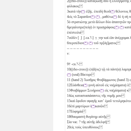
2
((rho-cross)) καταξιώσῃ σου ἡ ἐλλογιμότης 
φύλακος
3
κατὰ τὴν
(*)
ἑξῆς. ἐπειδὴ θεοῦ
(*)
θέλοντος θ
4
εἰς τὸ Σαραπῖον
(*)
(*)
, μαθέτω
(*)
δὲ ἡ σὴ π
5
ὁ στρατιώτης μετὰ ἄλλων
δύο
ἀπαιτητῶν προ
6
μεγαλοπρε(πείᾳ) ἐν π̣ρ̣ο̣σ̣γράφοις
(*)
(*)
κατ
ἐπέστειλα
7
οὐδὲν [ ̣] ̣[-ca.?-] ̣τ̣ ̣την καὶ ἐὰν ἀνέρχομαι 
6
περιπέδιον
(*)
(*)
τοῦ πρ[άγ]μα̣τος
-- -- -- -- -- -- -- -- -- --
v:
9
† -ca.?-
10
((rho-cross)) ἐ̣π̣ί̣δ̣(ος) τ̣ῷ̣ τὰ πάντ(α) 
(*)
(seal) Βίκτορι
11
(hand 2) Ἰωσῆφις Φοιβάμμωνος (hand 3) ε̣ἰ̣
12
Εὐάνθεια
(*)
γυνὴ αὐτοῦ εἰς νο(μίσματα)
λ
13
Φοιβάμμων Σευήρου
(*)
εἰς νο(μίσματα)
κ
14
ὡς καταστασιάσαντες τῆς νομῆς μου
15
καὶ ἔφοδον σφαγῆς κατʼ ἐμοῦ τετολμηκό
16
ἐπὶ μαρτύρων ἱ
(*)
κανῶν
17
Εὐφημία
18
Θαυμαστὴ θυγάτηρ αὐτῆς
Σία vac. ? τῆς αὐτῆς ἀδελφὴ
20
εἰς τοὺς ὑπευθύνους