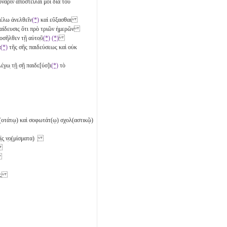
ὀνάριν ἀποστεῖλαί μοι διά τοῦ
έλω ἀνελθεῖν
(*)
καὶ εὔξασθαι
αίδευσις ὅτι πρὸ
τριῶν
ἡμερῶν
σῆλθεν τῇ αὐτο̣ῦ̣
(*)
(*)
ὰ
(*)
τῆς σῆς παιδεύσεως καὶ οὐκ
λέ̣γω̣ τῇ σῇ παιδε[ύσ]ι
(*)
τὸ
λαμπρ(οτάτῳ) καὶ σοφωτάτ(ῳ) σχολ(αστικῷ)
ς̣ ν̣ο̣(μίσματα) ̣
τες