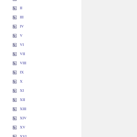
II
III
IV
V
VI
VII
VIII
IX
X
XI
XII
XIII
XIV
XV
XVI