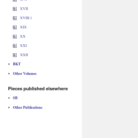
XVII
XVIII.1
XIX
XX
XXI
XXII
BKT
Other Volumes
Pieces published elsewhere
SB
Other Publications