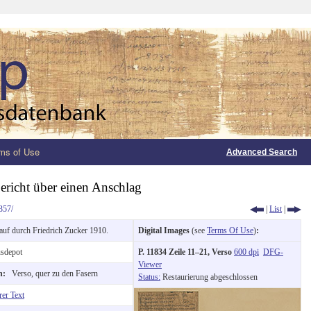
ms of Use
Advanced Search
Bericht über einen Anschlag
357/
|
List
|
uf durch Friedrich Zucker 1910.
Digital Images
(see
Terms Of Use
)
:
sdepot
P. 11834 Zeile 11–21, Verso
600 dpi
DFG-
Viewer
on:
Verso, quer zu den Fasern
Status:
Restaurierung abgeschlossen
rer Text