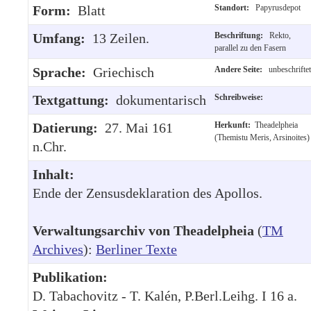
Form:
Blatt
Standort:
Papyrusdepot
Umfang:
13 Zeilen.
Beschriftung:
Rekto,
parallel zu den Fasern
Sprache:
Griechisch
Andere Seite:
unbeschriftet
Textgattung:
dokumentarisch
Schreibweise:
Datierung:
27. Mai 161
Herkunft:
Theadelpheia
(Themistu Meris, Arsinoites)
n.Chr.
Inhalt:
Ende der Zensusdeklaration des Apollos.
Verwaltungsarchiv von Theadelpheia
(
TM
Archives
):
Berliner Texte
Publikation:
D. Tabachovitz - T. Kalén, P.Berl.Leihg. I 16 a.