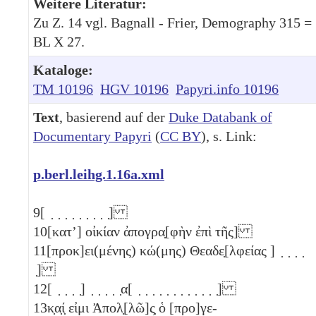
Weitere Literatur:
Zu Z. 14 vgl. Bagnall - Frier, Demography 315 =
BL X 27.
Kataloge:
TM 10196
HGV 10196
Papyri.info 10196
Text
, basierend auf der
Duke Databank of
Documentary Papyri
(
CC BY
), s. Link:
p.berl.leihg.1.16a.xml
9
[ ̣ ̣ ̣ ̣ ̣ ̣ ̣ ̣ ̣]
10
[κατʼ] οἰκίαν ἀπογρα̣[φὴν ἐπὶ τῆς]
11
[προκ]ει(μένης) κώ(μης) Θεαδε̣[λφείας ] ̣ ̣ ̣ ̣
̣]
12
[ ̣ ̣ ̣ ̣] ̣ ̣ ̣ ̣ ̣α[ ̣ ̣ ̣ ̣ ̣ ̣ ̣ ̣ ̣ ̣ ̣ ̣]
13
κ̣α̣ί̣ εἰμι Ἀπολ̣[λῶ]ς̣ ὁ [προ]γε-