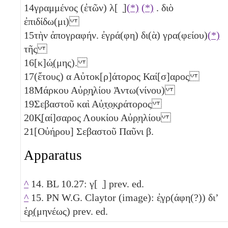
14
γραμμένος (ἐτῶν)
λ
[ ̣]
(*)
(*)
. διὸ
ἐπιδίδω(μι)
15
τὴν ἀπογραφήν. ἐγρά(φη) δι(ὰ) γρα(φείου)
(*)
τῆς
16
[κ]ώ̣(μης).
17
(ἔτους)
α
Αὐτοκ[ρ]άτο̣ρος Καί[σ]αρος
18
Μάρκου Αὐρ̣η̣λίου Ἀντω(νίνου)
19
Σεβαστοῦ καὶ Αὐ̣τ̣ο̣κ̣ράτορος
20
Κ̣[αί]σαρος Λουκίου Αὐρ̣ηλίου
21
[Οὐήρου] Σεβαστοῦ Παῦνι
β
.
Apparatus
^
14. BL 10.27:
γ
[ ̣] prev. ed.
^
15. PN W.G. Claytor (image): ἐ̣γρ(άφη(?)) διʼ
ἑ̣ρ̣(μηνέως) prev. ed.