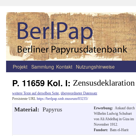
Projekt
Sammlung
Kontakt
Nutzungshinweise
Zum
Inhalt
P. 11659 Kol. I:
Zensusdeklaration
springen
weitere Texte auf derselben Seite
,
übergeordneter Datensatz
Persistente URL
https://berlpap.smb.museum/03235/
Material:
Papyrus
Erwerbung:
Ankauf durch
Wilhelm Ludwig Schubart
von Ali Abdelhaj in Giza im
November 1912.
Fundort:
Batn el-Harit