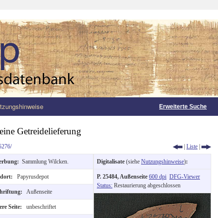
tzungshinweise
Erweiterte Suche
eine Getreidelieferung
5276/
|
Liste
|
erbung:
Sammlung Wilcken.
Digitalisate
(siehe
Nutzungshinweise
)
:
ndort:
Papyrusdepot
P. 25484, Außenseite
600 dpi
DFG-Viewer
Status:
Restaurierung abgeschlossen
hriftung:
Außenseite
re Seite:
unbeschriftet