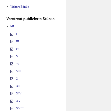
Weitere Bände
Verstreut publizierte Stücke
SB
I
III
IV
V
VI
VIII
X
XII
XIV
XVI
XVIII