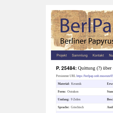
Projekt
Sammlung
Kontakt
Nu
Zum
Inhalt
P. 25484:
Quittung (?) über 
springen
Persistente URL
https://berlpap.smb.museum/0
Material:
Keramik
Erw
Form:
Ostrakon
Sta
Umfang:
9 Zeilen
Besc
Sprache:
Griechisch
Ande