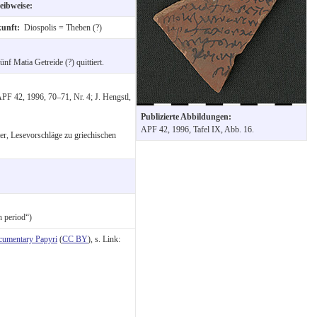
eibweise:
kunft:
Diospolis = Theben (?)
f Matia Getreide (?) quittiert.
APF 42, 1996, 70–71, Nr. 4; J. Hengstl,
Publizierte Abbildungen:
APF 42, 1996, Tafel IX, Abb. 16.
ter, Lesevorschläge zu griechischen
n period“)
cumentary Papyri
(
CC BY
), s. Link: