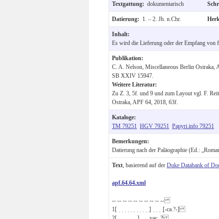
Textgattung:
dokumentarisch
Schr
Datierung:
1. – 2. Jh. n.Chr.
Her
Inhalt:
Es wird die Lieferung oder der Empfang von fün
Publikation:
C. A. Nelson, Miscellaneous Berlin Ostraka, 
SB XXIV 15947.
Weitere Literatur:
Zu Z. 3, 5f. und 9 und zum Layout vgl. F. Rei
Ostraka, APF 64, 2018, 63f.
Kataloge:
TM 79251
HGV 79251
Papyri.info 79251
Bemerkungen:
Datierung nach der Paläographie (Ed.: „Roma
Text
, basierend auf der
Duke Databank of Do
apf.64.64.xml
-- -- -- -- -- -- -- -- -- --
1
[ ̣ ̣ ̣ ̣ ̣ ̣ ̣ ̣ ̣ ̣ ̣] ̣ ̣ ̣ ̣[-ca.?-]
2
[ ̣ ̣ ̣ ̣ ̣ ̣ ̣] ̣ ̣ ̣ vac. ?