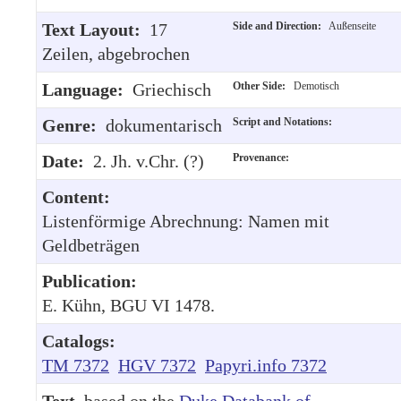
Text Layout:
17
Side and Direction:
Außenseite
Zeilen, abgebrochen
Language:
Griechisch
Other Side:
Demotisch
Genre:
dokumentarisch
Script and Notations:
Date:
2. Jh. v.Chr. (?)
Provenance:
Content:
Listenförmige Abrechnung: Namen mit
Geldbeträgen
Publication:
E. Kühn, BGU VI 1478.
Catalogs:
TM 7372
HGV 7372
Papyri.info 7372
Text
, based on the
Duke Databank of