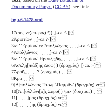
Documentary Papyri
(
CC BY
), see link:
bgu.6.1478.xml
1
Ἄρης νε(ώτερος(?)) ̣[-ca.?-]
2
Ἀριστίων ̣ ̣[-ca.?-]
3
\διʼ Ἑρμίου/ εν Ἀπολ̣λ̣ώ̣νιος ̣ ̣ ̣ ̣[-ca.?-]
4
Ἀπολ̣λ̣ώ̣ν̣ιος ̣ ̣ ̣ ̣ ̣[-ca.?-]
5
\διʼ Ἑρμίου/ Ἡρακλ̣ε̣ί̣δ̣η̣ς̣ ̣ ̣ ̣ ̣ ̣ ̣[-ca.?-]
6
Ἀσκλ̣η̣[πιάδ]η̣ς Διοφ( ) (δραχμὰς) ̣[-ca.?-]
7
Ἀραῦ̣ς̣ ̣ ̣ ̣ ̣ ? (δραχμὰς) ̣ ̣ ̣
8
Κ̣ρα̣ ̣ ̣ ̣
9
[Ἀ]πολλώνιος Πτολ̣ε \Παμ̣οῦν/ (δραχμὰς)
νε
10
[Ἀπ]ολλώνι[ο]ς̣ Σαρα( ) \με̣/ (δραχμὰς) ̣ ̣
11
[ ̣ ̣ ̣ ̣]μος (δραχμὰς)
νε
12
[ ̣ ̣ ̣ ̣ ̣]ης (δραχμὰς)
νε