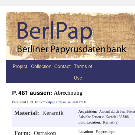
Project
Collection
Contact
Terms of
Zum
Use
Inhalt
springen
P. 481 aussen:
Abrechnung
Persistent URL
https://berlpap.smb.museum/00693/
Material:
Keramik
Acquisition:
Ankauf durch Jean Pierr
Adolphe Erman in Karnak 1885/86.
Find Location:
Karnak (?)
Form:
Ostrakon
Location:
Papyrusdepot