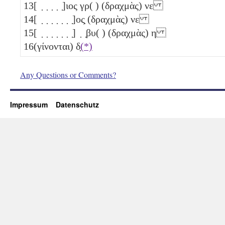
13
[ ̣ ̣ ̣ ̣ ̣]ιος γρ( ) (δραχμὰς)
νε
14
[ ̣ ̣ ̣ ̣ ̣ ̣ ̣]ος̣ (δραχμὰς)
νε
15
[ ̣ ̣ ̣ ̣ ̣ ̣ ̣] ̣ ̣βυ( ) (δραχμὰς)
η
16
(γίνονται)
δ̣
(*)
Any Questions or Comments?
Impressum
Datenschutz