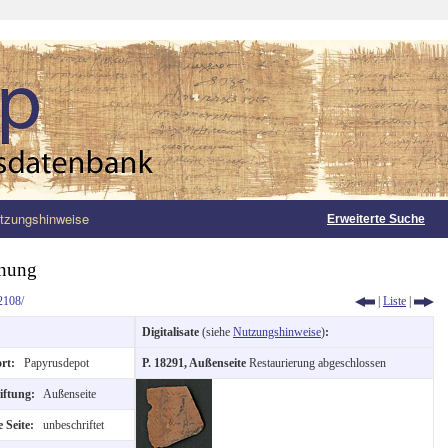
tzungshinweise
Erweiterte Suche
hnung
2108/
|
Liste
|
Digitalisate
(siehe
Nutzungshinweise
)
:
ort:
Papyrusdepot
P. 18291, Außenseite
Restaurierung abgeschlossen
riftung:
Außenseite
 Seite:
unbeschriftet