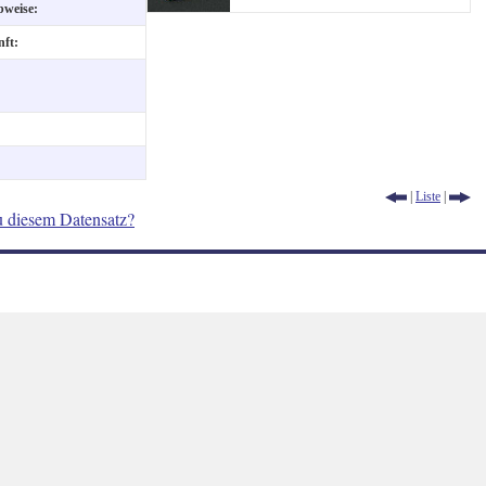
ibweise:
nft:
|
Liste
|
u diesem Datensatz?