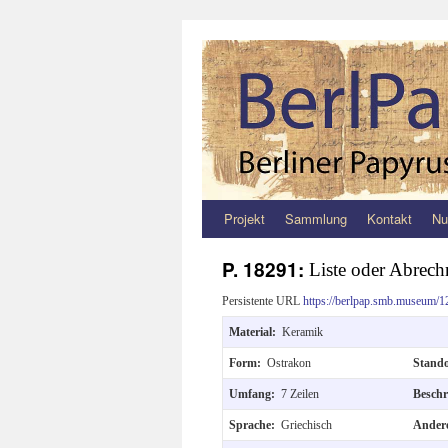
Projekt
Sammlung
Kontakt
Nu
Zum
Inhalt
P. 18291:
Liste oder Abrec
springen
Persistente URL
https://berlpap.smb.museum/1
Material:
Keramik
Form:
Ostrakon
Stand
Umfang:
7 Zeilen
Besch
Sprache:
Griechisch
Andere