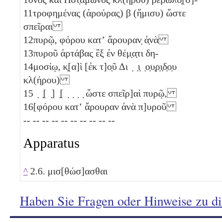
11
τροφημένας (ἀρούρας)
β
(ἥμισυ)
ὥστε
σπεῖραι
12
πυρῷ, φόρου κατʼ ἄρουραν̣ ἀ̣νὰ
13
πυροῦ ἀρτάβας ἓξ
ἐν θέμ̣α̣τι δη-
14
μοσίῳ, κ̣[α]ὶ [ἐκ τ]ο̣ῦ Δι ̣ ̣ι̣ ̣ο̣υ̣ρ̣ι̣δ̣ο̣υ
κλ(ήρου)
15
̣ ̣[ ̣] ̣[ ̣ ̣ ̣ ̣ ὥστε σπεῖρ]αὶ πυρῷ,
16
[φόρου κατʼ ἄρουραν ἀνὰ π]υροῦ
-- -- -- -- -- -- -- -- -- --
Apparatus
^
2.6. μισ[θώσ]ασθαι
Haben Sie Fragen oder Hinweise zu d