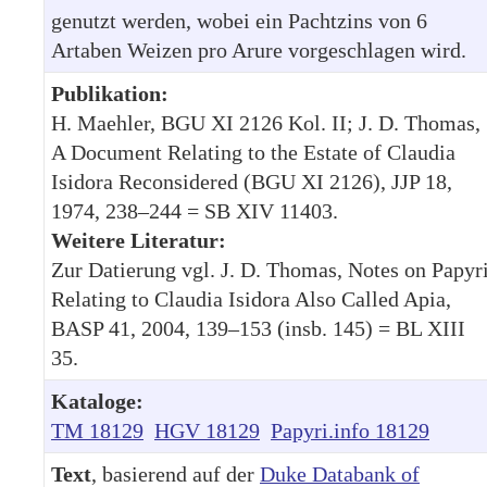
genutzt werden, wobei ein Pachtzins von 6
Artaben Weizen pro Arure vorgeschlagen wird.
Publikation:
H. Maehler, BGU XI 2126 Kol. II; J. D. Thomas,
A Document Relating to the Estate of Claudia
Isidora Reconsidered (BGU XI 2126), JJP 18,
1974, 238–244 = SB XIV 11403.
Weitere Literatur:
Zur Datierung vgl. J. D. Thomas, Notes on Papyr
Relating to Claudia Isidora Also Called Apia,
BASP 41, 2004, 139–153 (insb. 145) = BL XIII
35.
Kataloge:
TM 18129
HGV 18129
Papyri.info 18129
Text
, basierend auf der
Duke Databank of