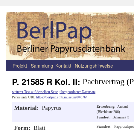
Projekt
Sammlung
Kontakt
Nutzungshinweise
Zum
Inhalt
P. 21585 R Kol. II:
Pachtvertrag 
springen
weiterer Text auf derselben Seite
,
übergeordneter Datensatz
Persistente URL
https://berlpap.smb.museum/04676/
Material:
Papyrus
Erwerbung:
Ankauf
(Blechkiste 206).
Fundort:
Bahnasa (?)
Form:
Blatt
Standort:
Papyrusdepot