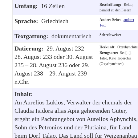
Umfang:
16 Zeilen
Beschriftung:
Rekto,
parallel zu den Fasern
Sprache:
Griechisch
Andere Seite:
anderer
Text
Textgattung:
dokumentarisch
Schreibweise:
Datierung:
29. August 232 –
Herkunft:
Oxyrhynchite
Bezugsorte:
Sen[...],
28. August 233 oder 30. August
Talao, Kato Toparchia
235 – 28. August 236 oder 29.
(Oxyrhynchites)
August 238 – 29. August 239
n.Chr.
Inhalt:
An Aurelios Lukios, Verwalter der ehemals der
Claudia Isidora alias Apia gehörenden Güter,
ergeht ein Pachtangebot von Aurelios Aphynchis,
Sohn des Petronios und der Plutiaina, für Land
beim Dorf Talao. Das Land soll für Weizenanbau