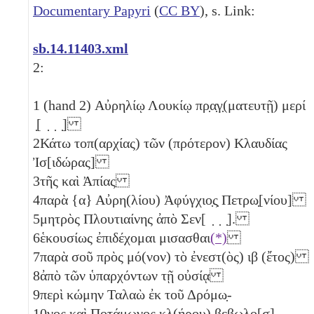
Documentary Papyri
(
CC BY
), s. Link:
sb.14.11403.xml
2:
1
(hand 2) Αὐρηλίῳ Λουκίῳ πρ̣α̣γ̣(ματευτῇ) μερί
̣[ ̣ ̣ ̣]
2
Κάτω τοπ(αρχίας) τῶν (πρότερον) Κλαυδίας
Ἰσ[ιδώρας]
3
τῆς καὶ Ἀπίας
4
παρὰ {α} Αὐρη(λίου) Ἀφύγχιο̣ς̣ Πετρω̣[νίου]
5
μητρὸς Πλουτιαίνης ἀπὸ Σεν[ ̣ ̣ ̣].
6
ἑκουσίως ἐπιδέχομαι μισασθαι
(*)
7
παρὰ σοῦ πρὸς μό(νον) τὸ ἐνεστ(ὸς)
ιβ
(ἔτος)
8
ἀπὸ τῶν ὑπαρχόντων τῇ οὐσίᾳ
9
περὶ κώμην Ταλαὼ ἐκ τοῦ Δρόμω̣-
10
νος καὶ Ποτ̣άμωνος κλ(ήρου) βεβωλο̣[σ]-