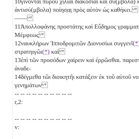
10
γίνονται πυροῦ χίλιαι διακόσιαι
καὶ σύ(μβολα) 
ἀντισύ(μβολα) ποίησ̣α̣ι̣ πρὸς αὐτὸν ὡς καθήκει.
——
11
Ἀπολλοφάνης προστάτης καὶ Εὔ̣δημος γραμματ
Μέμφεως
12
ναυκλήρων Ἱπποδρομιτῶν Διονυσίωι συγγενῖ
(*
στρατηιγῶι
(*)
καὶ
13
ἐπὶ τῶν προσόδων χαίρειν καὶ ἐρρῶσθαι. παρε
ἀναδε-
14
δέγμεθα τῶι διοικητῆι κατάξειν ἐκ τοῦ αὐτοῦ ν
γενημάτων
-- -- -- -- -- -- -- -- -- --
r,2:
-- -- -- -- -- -- -- -- -- --
v: