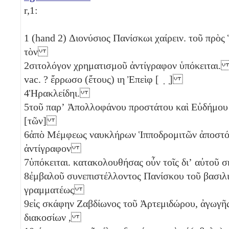
r,1:
1
(hand 2) Διονύσιος Πανίσκωι χαίρειν. τοῦ πρὸς
τὸν
2
σιτολόγον χρηματισμοῦ ἀντίγραφον ὑπόκειται
vac. ? ἔρρωσο (ἔτους)
ιη
Ἐπεὶφ [ ̣ ̣]
4
Ἡρακλείδηι.
5
τοῦ παρʼ Ἀπολλοφάνου προστάτου καὶ Εὐδήμου
[τῶν]
6
ἀπὸ Μέμφεως ναυκλήρων Ἱπποδρομιτῶν ἀποστ
ἀντίγραφον
7
ὑπόκειται. κατακολουθήσας οὖν τοῖς διʼ αὐτοῦ
8
ἐμβαλοῦ συνεπιστέλλοντος Πανίσκου τοῦ βασιλ
γραμματέως
9
εἰς σκάφην Ζαβδίωνος τοῦ Ἀρτεμιδώρου, ἀγωγῆς
διακοσίων
,