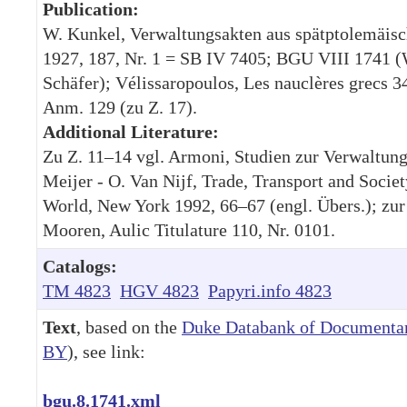
Publication:
W. Kunkel, Verwaltungsakten aus spätptolemäisc
1927, 187, Nr. 1 = SB IV 7405; BGU VIII 1741 (
Schäfer); Vélissaropoulos, Les nauclères grecs 3
Anm. 129 (zu Z. 17).
Additional Literature:
Zu Z. 11–14 vgl. Armoni, Studien zur Verwaltung
Meijer - O. Van Nijf, Trade, Transport and Societ
World, New York 1992, 66–67 (engl. Übers.); zur
Mooren, Aulic Titulature 110, Nr. 0101.
Catalogs:
TM 4823
HGV 4823
Papyri.info 4823
Text
, based on the
Duke Databank of Documentar
BY
), see link:
bgu.8.1741.xml