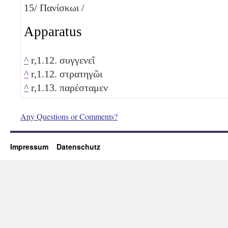
15
/ Πανίσκωι /
Apparatus
^
r,1.12. συγγενεῖ
^
r,1.12. στρατηγῶι
^
r,1.13. παρέσταμεν
Any Questions or Comments?
Impressum
Datenschutz