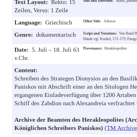
Text Layout:
Rekto: 15
Side and Direction:
Rekto, paralle
Zeilen, Verso: 1 Zeile
Language:
Griechisch
Other Side:
Adresse
Genre:
dokumentarisch
Script and Notations:
Von Hand II
Hände vgl. Kunkel, 172–173; Paragra
Date:
5. Juli – 18. Juli 63
Provenance:
Herakleopolites
v.Chr.
Content:
Schreiben des Strategen Dionysios an den Basil
Paniskos mit Abschrift einer an den Sitologen He
ergangenen Einladeverfügung über 1200 Artaben
Schiff des Zabdion nach Alexandreia verfrachtet 
Archive der Beamten des Herakleopolites (Arc
Königlichen Schreibers Paniskos)
(
TM Archive