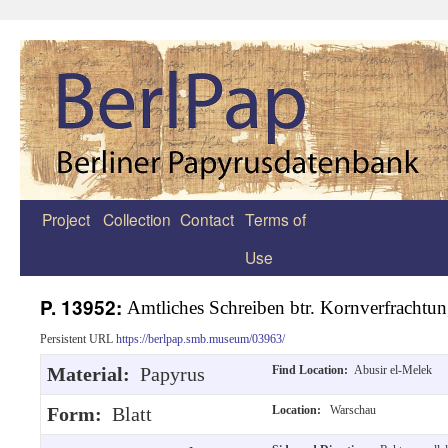
Project
Collection
Contact
Terms of
Zum
Use
Inhalt
springen
P. 13952:
Amtliches Schreiben btr. Kornverfrachtu
Persistent URL
https://berlpap.smb.museum/03963/
Material:
Papyrus
Find Location:
Abusir el-Melek
Form:
Blatt
Location:
Warschau