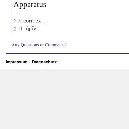
Apparatus
^
7. corr. ex ̣ ̣
^
11. ἡμῖν
Any Questions or Comments?
Impressum
Datenschutz