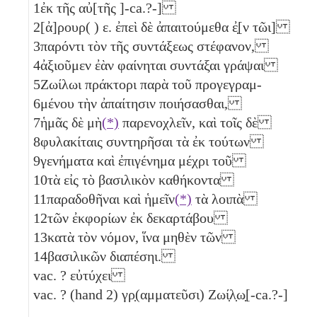
1
ἐκ τῆς αὐ[τῆς ]-ca.?-]
2
[ἀ]ρουρ( )
ε
. ἐπεὶ δὲ ἀπαιτούμεθα ἐ̣[ν τῶι]
3
παρόντι τὸν τῆς συντάξεως στέφανον,
4
ἀξιοῦμεν ἐὰν φαίνηται συντάξαι γράψαι
5
Ζωίλωι πράκτορι παρὰ τοῦ προγεγραμ-
6
μένου τὴν ἀπαίτησιν ποιήσασθαι,
7
ἡμᾶς δὲ μὴ
(*)
παρενοχλεῖν, καὶ τοῖς δὲ
8
φυλακίταις συντηρῆσαι τὰ ἐκ τούτων
9
γενήματα καὶ ἐπιγένημα μέχρι τοῦ
10
τὰ εἰς τὸ βασιλικὸν καθήκοντα
11
παραδοθῆναι καὶ ἡμεῖν
(*)
τὰ λοιπὰ
12
τῶν ἐκφορίων ἐκ δεκαρτάβου
13
κατὰ τὸν νόμον, ἵνα μηθὲν τῶν
14
βασιλικῶν διαπέσηι.
vac. ? εὐτύχει
vac. ? (hand 2) γρ̣(αμματεῦσι) Ζωί̣λ̣ω̣[-ca.?-]