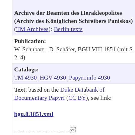
Archive der Beamten des Herakleopolites
(Archiv des Königlichen Schreibers Paniskos)
(
TM Archives
):
Berlin texts
Publication:
W. Schubart - D. Schäfer, BGU VIII 1851 (mit S.
2–4).
Catalogs:
TM 4930
HGV 4930
Papyri.info 4930
Text
, based on the
Duke Databank of
Documentary Papyri
(
CC BY
), see link:
bgu.8.1851.xml
-- -- -- -- -- -- -- -- -- --