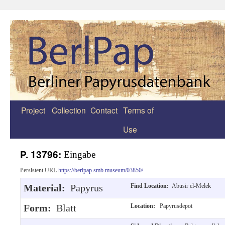
Project
Collection
Contact
Terms of
Zum
Use
Inhalt
springen
P. 13796:
Eingabe
Persistent URL
https://berlpap.smb.museum/03850/
Material:
Papyrus
Find Location:
Abusir el-Melek
Form:
Blatt
Location:
Papyrusdepot