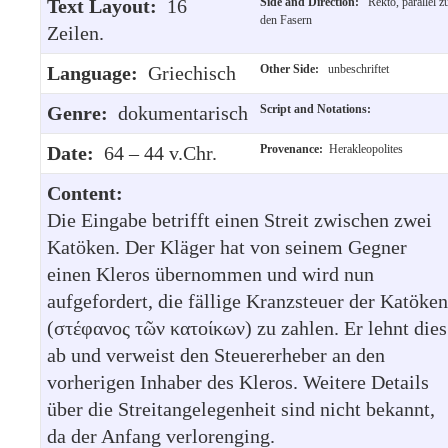
Text Layout:
16
Side and Direction:
Rekto, parallel z
den Fasern
Zeilen.
Language:
Griechisch
Other Side:
unbeschriftet
Genre:
dokumentarisch
Script and Notations:
Date:
64 – 44 v.Chr.
Provenance:
Herakleopolites
Content:
Die Eingabe betrifft einen Streit zwischen zwei
Katöken. Der Kläger hat von seinem Gegner
einen Kleros übernommen und wird nun
aufgefordert, die fällige Kranzsteuer der Katöken
(στέφανος τῶν κατοίκων) zu zahlen. Er lehnt dies
ab und verweist den Steuererheber an den
vorherigen Inhaber des Kleros. Weitere Details
über die Streitangelegenheit sind nicht bekannt,
da der Anfang verlorenging.