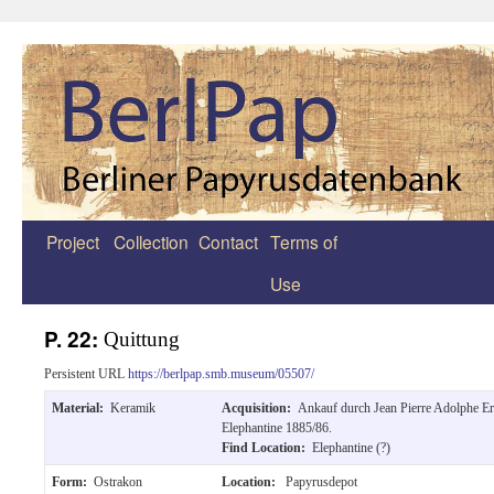
Project
Collection
Contact
Terms of
Zum
Use
Inhalt
springen
P. 22:
Quittung
Persistent URL
https://berlpap.smb.museum/05507/
Material:
Keramik
Acquisition:
Ankauf durch Jean Pierre Adolphe E
Elephantine 1885/86.
Find Location:
Elephantine (?)
Form:
Ostrakon
Location:
Papyrusdepot