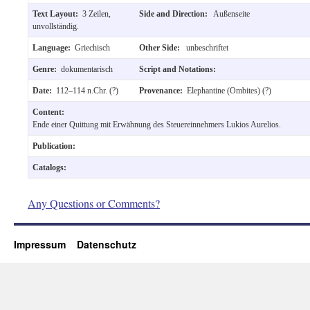
Text Layout:
3 Zeilen,
Side and Direction:
Außenseite
unvollständig.
Language:
Griechisch
Other Side:
unbeschriftet
Genre:
dokumentarisch
Script and Notations:
Date:
112–114 n.Chr. (?)
Provenance:
Elephantine (Ombites) (?)
Content:
Ende einer Quittung mit Erwähnung des Steuereinnehmers Lukios Aurelios.
Publication:
Catalogs:
Any Questions or Comments?
Impressum
Datenschutz