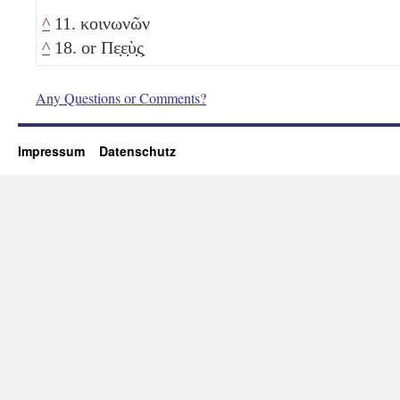
^
11. κοινωνῶν
^
18. or Πε̣ε̣ὺ̣ς̣
Any Questions or Comments?
Impressum
Datenschutz