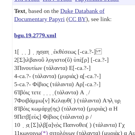
Text
, based on the
Duke Databank of
Documentary Papyri
(
CC BY
), see link:
bgu.19.2779.xml
1
[ ̣ ̣ ̣] ̣ ̣η̣σ̣απ̣ ̣ ἐκθέσεως [-ca.?-]
2
[Σ]ιλβανοῦ λ̣ογιστο(ῦ) ὑπὲ̣[ρ] [-ca.?-]
3
Πινουτίων (τάλαντα)
Ε[-ca.?-]
4
-ca.?- (τάλαντα)
(μυριάς) α̣[-ca.?-]
5
-ca.?- Φίβιος (τάλαντα)
Αρ[-ca.?-]
6
Ἰβόις τετε ̣ ̣ ̣ ̣ (τάλαντα)
Α ̣
/
7
Φοιβάμμω[ν] Κελα̣υθ( ) (τάλαντα)
Αϡλ̣
υ̣ρ̣
8
Ἰβόις κωμάρχ(ης) (τάλαντα)
(μυριὰς) α
Η
9
Πετβ̣[εὺς] Φ̣ίβιος (τάλαντα)
ρ
/
10
̣ ̣α̣ [Σ]ι̣λβ̣[α]ν̣ὸς Παπνοθει( ) (τάλαντα)
Γχ
11
κωνοινω
(*)
σι̣τ̣ο̣λόγων (τάλαντα)
(μυριὰς) α
Α