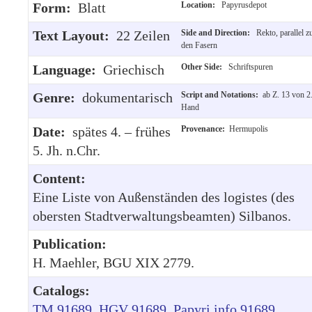
Form:
Blatt
Location:
Papyrusdepot
Text Layout:
22 Zeilen
Side and Direction:
Rekto, parallel z
den Fasern
Language:
Griechisch
Other Side:
Schriftspuren
Genre:
dokumentarisch
Script and Notations:
ab Z. 13 von 2
Hand
Date:
spätes 4. – frühes
Provenance:
Hermupolis
5. Jh. n.Chr.
Content:
Eine Liste von Außenständen des logistes (des
obersten Stadtverwaltungsbeamten) Silbanos.
Publication:
H. Maehler, BGU XIX 2779.
Catalogs:
TM 91689
HGV 91689
Papyri.info 91689