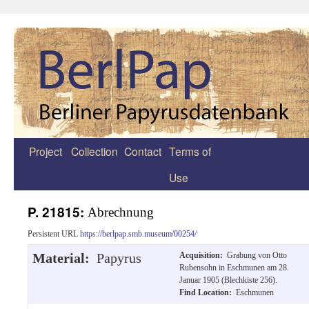
Project
Collection
Contact
Terms of
Zum
Use
Inhalt
springen
P. 21815:
Abrechnung
Persistent URL
https://berlpap.smb.museum/00254/
Material:
Papyrus
Acquisition:
Grabung von Otto
Rubensohn in Eschmunen am 28.
Januar 1905 (Blechkiste 256).
Find Location:
Eschmunen