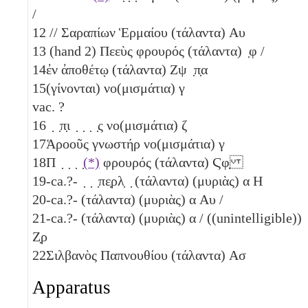
/
12
// Σαραπίων Ἑρμαίου (τάλαντα)
Αυ
13
(hand 2) Πεεὺς φρουρός (τάλαντα)
̣φ
/
14
ἐν ἀποθέτῳ (τάλαντα)
Ζψ ̣π̣α
15
(γίνονται) νο(μισμάτια)
γ
vac. ?
16
̣ ̣π̣ι ̣ ̣ ̣ ̣ς νο(μισμάτια)
ζ
17
Ἁροοῦς γνωστήρ νο(μισμάτια)
γ
18
Π ̣ ̣ ̣ ̣
(*)
φρουρός (τάλαντα)
Ϛφ̣
19
-ca.?- ̣ ̣ ̣πε̣ρλ̣ ̣ (τάλαντα)
(μυριὰς) α
Η
20
-ca.?- (τάλαντα)
(μυριὰς) α
Αυ
/
21
-ca.?- (τάλαντα)
(μυριὰς) α
/ ((unintelligible))
Ζ̣ρ
22
Σιλβανὸς Παπνουθίου (τάλαντα)
Ασ
Apparatus