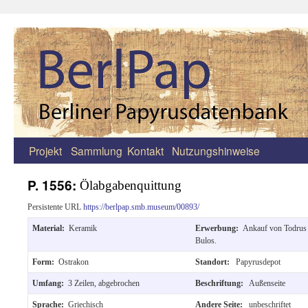
Projekt
Sammlung
Kontakt
Nutzungshinweise
Zum
Inhalt
P. 1556:
Ölabgabenquittung
springen
Persistente URL
https://berlpap.smb.museum/00893/
Material:
Keramik
Erwerbung:
Ankauf von Todrus
Bulos.
Form:
Ostrakon
Standort:
Papyrusdepot
Umfang:
3 Zeilen, abgebrochen
Beschriftung:
Außenseite
Sprache:
Griechisch
Andere Seite:
unbeschriftet