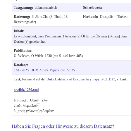
Textgattung:
dokumentarisch
Schreibweise:
Datierung:
3. Jh. v.Chr. (8. Thoth, 18.
Herkunft:
Diospolis = Theben
Regierungsjahr)
Inhalt:
Es wird quittiert, dass Psemmeinis 3 Artaben (?) Öl für die Ölsteuer (ἐλαικά) dem
Dorion (?) geliefert hat.
Publikation:
U. Wilcken, O.Wilck. 1230 (mit S. 440 bzw. 465).
Kataloge:
TM 77625
HGV 77625
Papyri.info 77625
Text
, basierend auf der
Duke Databank of Documentary Papyri
(
CC BY
), s. Link:
o.wilck.1230.xml
1
(ἔτους)
ιη
Θῶυθ
η
ἐλα-
2
ικῶν Ψεμμεῖνις
3
̣ τρεῖς (γίνονται)
γ
Δωρίωνι.
Haben Sie Fragen oder Hinweise zu diesem Datensatz?