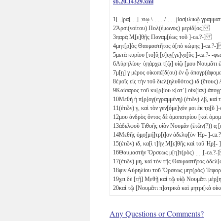
sb.20.14329.xml
1
[ ̣]ρα[ ̣ ̣] ̣νιῳ \ ̣ ̣ ̣ ̣/ ̣ ̣ ̣ β̣α̣σ[ιλικῷ γραμ
2
Ἀρσι(νοίτου) Πολ(έμωνος) μερίδ[ος]
3
π̣αρὰ̣ Μ̣[ε]θ̣ῆς Παναμ[έως τοῦ ]-ca.?-]
4
μητ[ρ]ὸς Θαυμαστῆτος ἀ[πὸ κώμης ]-ca.?
5
μετὰ κυρίου [το]ῦ̣ [σ]υ̣γ[γε]ν̣ο̣[ῦς ]-ca.?- 
6
Αὐρηλίου̣· ὑ̣π̣άρχ̣ει τ[ῷ] υἱῷ [μου Νουμᾶτι 
7
μ[ῃ]
γ
μέρος οἰκοπέ[δ(ου) ἐν ᾧ ἀπογρ(άφομ
8
ἐμοῖς εἰς τὴν τοῦ διελ(ηλυθότος)
ιδ
(ἔτους)
9
Καίσαρος τοῦ κυ[ρ]ίου κ[ατʼ] ο̣ἰ̣κ(ίαν) ἀπο
10
Μεθὴ ἡ π[ρ]ογ(εγραμμένη) (ἐτῶν)
λ̣β̣
, καὶ
11
(ἐτῶν)
γ
, καὶ τὸν γεν[όμε]ν̣όν μοι ἐκ τ̣ο̣[ῦ 
12
μου ἀνδρὸς ὄντος δὲ ὁμοπατρίου [καὶ ὁμ
13
ἀδελφοῦ Τιθοῆς υἱὸν Νουμᾶν (ἐτῶν(?))
α̣
[
14
Μεθῆς ὁ̣μ̣ο̣[μή]τρ[ι]ον ἀδελφ[ὸν Ἡρ- ]-ca
15
(ἐτῶν)
ιδ
, κα[ὶ τ]ὴν̣ Μ̣[ε]θῆς καὶ τοῦ Ἡ̣ρ̣[
16
Θαυμαστὴν Ὄ̣ρσεως μ[η]τ(ρὸς) ̣ ̣ ̣[-ca.?
17
(ἐτῶν)
μη̣
, καὶ τὸν τῆς Θαυμαστῆτος ἀ̣δελ[φι
18
φιν Αὐρηλίου τοῦ Ὄρσεως μητ(ρὸς) Τεφορσά
19
χει δὲ [τῇ] Μ̣εθῇ καὶ τῷ υἱῷ Νουμᾶτι μέρ̣[η ]
20
καὶ τῷ [Νουμᾶτι π]ατρικὰ καὶ μητρι[κὰ οἰκό
Any Questions or Comments?