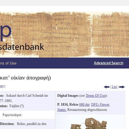
ms of Use
Advanced Search
(κατ’ οἰκίαν ἀπογραφή)
987/
|
List
|
ion:
Ankauf durch Carl Schmidt im
Digital Images
(see
Terms Of Use
)
:
877–1881.
P. 1834, Rekto
600 dpi
DFG-Viewer
ation:
Faijûm (?)
Status:
Restaurierung abgeschlossen
:
Papyrusdepot
 Direction:
Rekto, parallel zu den