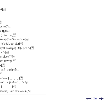
ματεῖ]
-]
-φεως τοῦ]
ἐν τῇ κώ]-
αι) σὺν τοῖς]
 Αὐρηλ[ίου Ἀντωνίνου]
γρ[α(φήν), καί εἰμι]
 τὴν θυγ(ατέρα) Θε[- ]-ca.?-]
]-ca.?-]
ομητρίου (?)]
καὶ τὸν τῆς]
.?-]
- ]-ca.?- μητέρα]
-]
δοῦν ] ̣ ̣ ̣ ̣ ̣ ̣ ̣]
[ιτος (ἐτῶν) ] ̣ ̣ ὑπάρ]-
 ̣ ̣ ̣ ̣ ̣ ̣ ̣]
π(εδα) . διὸ ἐπιδίδωμι.(?)]
|
List
|