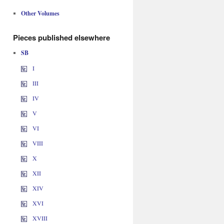
Other Volumes
Pieces published elsewhere
SB
I
III
IV
V
VI
VIII
X
XII
XIV
XVI
XVIII