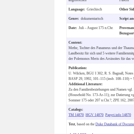
Language:
Griechisch
Other Si
Genre:
dokumentarisch
Script a
Date:
Juli – August 175 n.Chr.
Provena
Bezugsor
Content:
Methe, Tochter des Panameus und der Thaumas
Landbesitz für sich und 5 weitere Familienmit
der Polemonos Meris des Arsinoites für das v
Publication:
U. Wilcken, BGU I 302; R. S. Bagnall, Notes
BASP 29, 1992, 101–115 (insb. 108–110) =
Additional Literature:
Zu den Familienbeziehungen und Namen vgl. 
(Household No. 173-Ar-11); zur Datierung vg
Sommer 175 oder 207 n.Chr.?, ZPE 162, 2007
Catalogs:
TM 14870
HGV 14870
Papyri.info 14870
Text
, based on the
Duke Databank of Documen