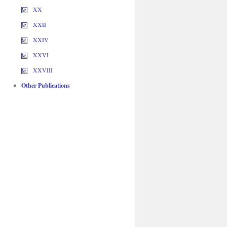
XX
XXII
XXIV
XXVI
XXVIII
Other Publications