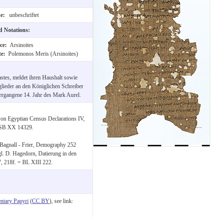
de:
unbeschriftet
nd Notations:
nce:
Arsinoites
te:
Polemonos Meris (Arsinoites)
tes, meldet ihren Haushalt sowie
glieder an den Königlichen Schreiber
ergangene 14. Jahr des Mark Aurel.
 on Egyptian Census Declarations IV,
 SB XX 14329.
Bagnall - Frier, Demography 252
l. D. Hagedorn, Datierung in den
, 218f. = BL XIII 222.
tary Papyri
(
CC BY
), see link: