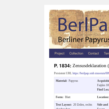
Project
Collection
Contact
Ter
Zum
Inhalt
P. 1834:
Zensusdeklaration 
springen
Persistent URL
https://berlpap.smb.museum/00
Material:
Papyrus
Acquisit
Faijûm 1
Find Loc
Form:
Blatt
Location
Text Layout:
20 Zeilen, rechts
Side and
abgebrochen
Fasern