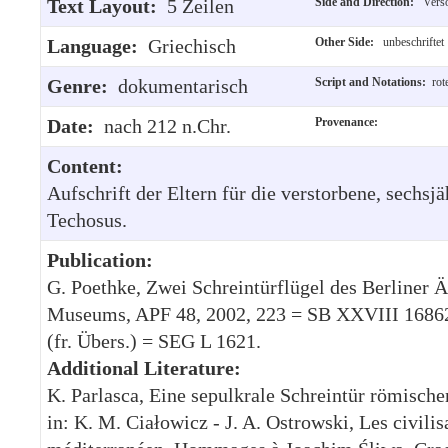
Text Layout:
5 Zeilen
Side and Direction:
Vers
Language:
Griechisch
Other Side:
unbeschriftet
Genre:
dokumentarisch
Script and Notations:
rot
Date:
nach 212 n.Chr.
Provenance:
Content:
Aufschrift der Eltern für die verstorbene, sechsjä
Techosus.
Publication:
G. Poethke, Zwei Schreintürflügel des Berliner 
Museums, APF 48, 2002, 223 = SB XXVIII 1686
(fr. Übers.) = SEG L 1621.
Additional Literature:
K. Parlasca, Eine sepulkrale Schreintür römische
in: K. M. Ciałowicz - J. A. Ostrowski, Les civilis