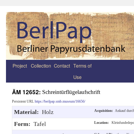
Project
Collection
Contact
Terms of
Zum
Use
Inhalt
springen
ÄM 12652:
Schreintürflügelaufschrift
Persistent URL
https://berlpap.smb.museum/16656/
Material:
Holz
Acquisition:
Ankauf durch
Form:
Tafel
Location:
Kleinfundedepo