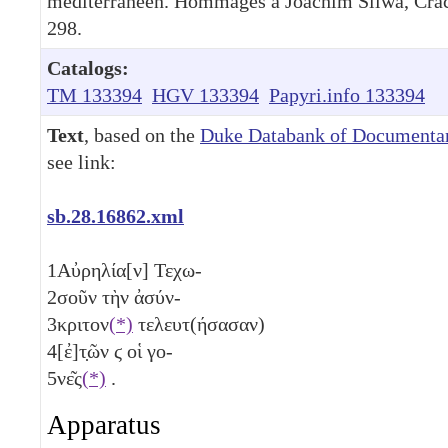
méditerranéen. Hommages à Joachim Śliwa, Cra
298.
Catalogs:
TM 133394
HGV 133394
Papyri.info 133394
Text
, based on the
Duke Databank of Documentar
see link:
sb.28.16862.xml
1
Αὐρηλία[ν] Τεχω-
2
σοῦν τὴν ἀσύν-
3
κριτον
(*)
τελευτ(ήσασαν)
4
[ἐ]τ̣ῶν
ϛ
οἱ γο-
5
νε͂ς
(*)
.
Apparatus