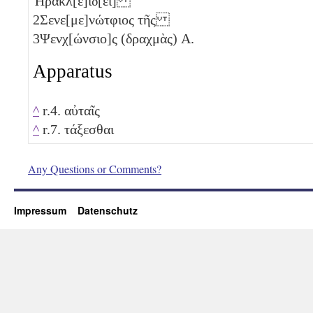
Ἡρακλ[ε]ίδ[ει]
2
Σενε[με]νώτφιος τῆς
3
Ψενχ[ώνσιο]ς (δραχμὰς)
Α
.
Apparatus
^
r.4. αὐταῖς
^
r.7. τάξεσθαι
Any Questions or Comments?
Impressum
Datenschutz