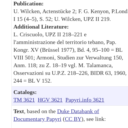
Publication:
U. Wilcken, Actenstücke 2; F. G. Kenyon, P.Lond
I 15 (4–5), S. 52; U. Wilcken, UPZ II 219.
Additional Literature:
L. Criscuolo, UPZ II 218–221 e
l'amministrazione del territorio tebano, Pap.
Kongr. XV (Brüssel 1977), Bd. 4, 95–100 = BL
VIII 501; Armoni, Studien zur Verwaltung 150,
Anm. 118; zu Z. 18–19 vgl. M. Talamanca,
Osservazioni su U.P.Z. 218–226, BIDR 63, 1960,
244 = BL V 152.
Catalogs:
TM 3621
HGV 3621
Papyri.info 3621
Text
, based on the
Duke Databank of
Documentary Papyri
(
CC BY
), see link: