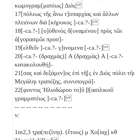
κωμογραμ[ματέως] Διὸς
17
[πόλεως τῆς ἄνω τ]οπαρχίας καὶ ἄλλων
πλειόνων διὰ [κήρυκος ]-ca.?-]
18
[-ca.?-] [ο]ὐθενὸς δ[υναμένου] πρὸς τῶι
ἀ[γορασμῶι προσ]-
19
[ελθεῖν ]-ca.?- γ]ινομενα [-ca.?-]
20
[-ca.?- (δραχμὰς)]
Α
(δραχμὰς)
Α
[-ca.?-
κατακολουθή]-
21
[σας καὶ δεξάμεν]ος ἐπὶ τῆ[ς ἐν Διὸς πόλει τῆι
Μεγάληι τραπέζης, συνυπογρά]-
22
[φοντος Ἡλιοδώρου το]ῦ β[ασιλικοῦ
γραμματέως ]-ca.?-]
-- -- -- -- -- -- -- -- -- --
v:
1
m2,3 τ̣ρ̣α(πεζίτηι). (ἔτους)
μ
Χο[ίαχ]
κθ