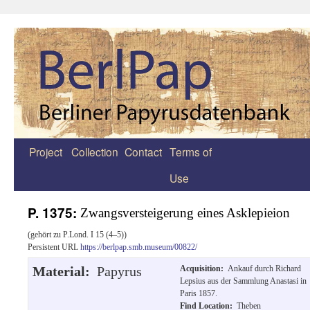
Project
Collection
Contact
Terms of
Zum
Use
Inhalt
springen
P. 1375:
Zwangsversteigerung eines Asklepieion
(gehört zu P.Lond. I 15 (4–5))
Persistent URL
https://berlpap.smb.museum/00822/
Material:
Papyrus
Acquisition:
Ankauf durch Richard
Lepsius aus der Sammlung Anastasi in
Paris 1857.
Find Location:
Theben