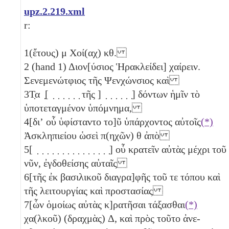
upz.2.219.xml
r:
1
(ἔτους)
μ
Χοί(αχ)
κθ
.
2
(hand 1) Διον[ύσιος Ἡρακλείδει] χαίρειν.
Σενεμενώτφιος τῆς Ψενχώνσιος καὶ
3
Τ̣α ̣[ ̣ ̣ ̣ ̣ ̣ ̣ τῆς ] ̣ ̣ ̣ ̣ ̣ ̣] δόντων ἡμῖν τὸ
ὑποτεταγμένον ὑπόμνημα,
4
[διʼ οὗ ὑφίσταντο το]ῦ ὑπάρχοντος αὐτοῖς
(*)
Ἀσκληπιείου ὡσεὶ π(ηχῶν)
θ
ἀπὸ
5
[ ̣ ̣ ̣ ̣ ̣ ̣ ̣ ̣ ̣ ̣ ̣ ̣ ̣ ̣ ̣] οὗ κρατεῖν αὐτὰς μέχρι τοῦ
νῦν, ἐγδοθείσης αὑταῖς
6
[τῆς ἐκ βασιλικοῦ διαγρα]φῆς τοῦ τε τόπου καὶ
τῆς λειτουργίας καὶ προστασίας
7
[ὧν ὁμοίως αὐτὰς κ]ρατῆσαι τάξασθαι
(*)
χα(λκοῦ) (δραχμὰς)
Δ
, καὶ πρὸς τοῦτο ἀνε-