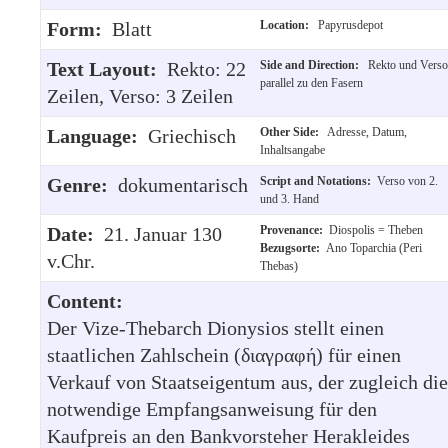
Form:
Blatt
Location:
Papyrusdepot
Text Layout:
Rekto: 22
Side and Direction:
Rekto und Verso
parallel zu den Fasern
Zeilen, Verso: 3 Zeilen
Language:
Griechisch
Other Side:
Adresse, Datum,
Inhaltsangabe
Genre:
dokumentarisch
Script and Notations:
Verso von 2.
und 3. Hand
Date:
21. Januar 130
Provenance:
Diospolis = Theben
Bezugsorte:
Ano Toparchia (Peri
v.Chr.
Thebas)
Content:
Der Vize-Thebarch Dionysios stellt einen
staatlichen Zahlschein (διαγραφή) für einen
Verkauf von Staatseigentum aus, der zugleich die
notwendige Empfangsanweisung für den
Kaufpreis an den Bankvorsteher Herakleides