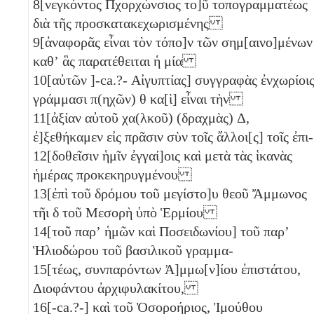
8
[νεγκόντος Πχορχώνσιος το]ῦ τοπογραμματέως
διὰ τῆς προσκατακεχωρισμένης
9
[ἀναφορᾶς εἶναι τὸν τόπο]ν τῶν σημ[αινο]μένων
καθʼ ἃς παρατέθειται ἡ μία
10
[αὐτῶν ]-ca.?- Αἰγυπτίας] συγγραφὰς ἐνχωρίοι
γράμμασι π(ηχῶν)
θ
κα[ὶ] εἶναι τὴν
11
[ἀξίαν αὐτοῦ χα(λκοῦ) (δραχμὰς)
Δ
,
ἐ]ξεθήκαμεν εἰς πρᾶσιν σὺν τοῖς ἄλλοι[ς] τοῖς ἐπι-
12
[δοθεῖσιν ἡμῖν ἐγγαί]οις καὶ μετὰ τὰς ἱκανὰς
ἡμέρας προκεκηρυγμένου
13
[ἐπὶ τοῦ δρόμου τοῦ μεγίστο]υ θεοῦ Ἄμμωνος
τῆι
δ
τοῦ Μεσορὴ ὑπὸ Ἑρμίου
14
[τοῦ παρʼ ἡμῶν καὶ Ποσειδωνίου] τοῦ παρʼ
Ἡλιοδώρου τοῦ βασιλικοῦ γραμμα-
15
[τέως, συνπαρόντων Ἀ]μμω[ν]ίου ἐπιστάτου,
Διοφάντου ἀρχιφυλακίτου,
16
[-ca.?-] καὶ τοῦ Ὀσοροήριος, Ἰμούθου