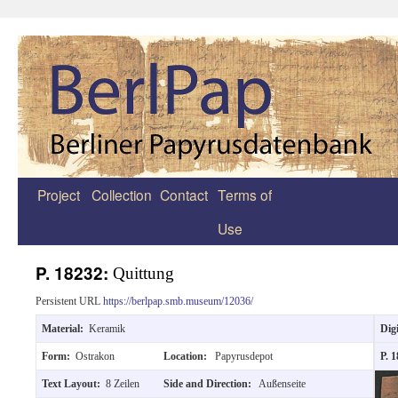
Project
Collection
Contact
Terms of
Zum
Use
Inhalt
springen
P. 18232:
Quittung
Persistent URL
https://berlpap.smb.museum/12036/
Material:
Keramik
Dig
Form:
Ostrakon
Location:
Papyrusdepot
P. 
Text Layout:
8 Zeilen
Side and Direction:
Außenseite