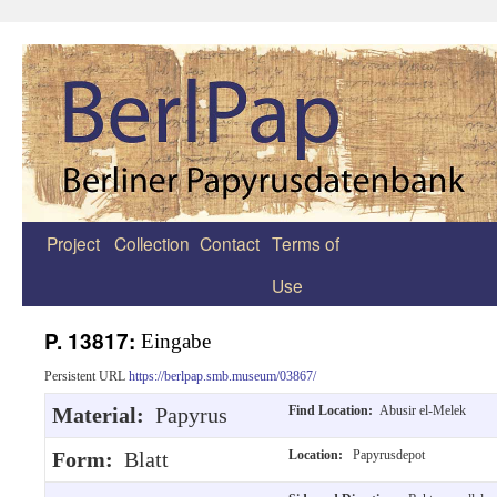
Project
Collection
Contact
Terms of
Zum
Use
Inhalt
springen
P. 13817:
Eingabe
Persistent URL
https://berlpap.smb.museum/03867/
Material:
Papyrus
Find Location:
Abusir el-Melek
Form:
Blatt
Location:
Papyrusdepot