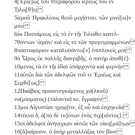
4
[Ἑριέ]ως τοῦ πτεραφόρου ἱερέως τοῦ ἐν
Τ̣ι̣λ̣ώ̣[θ]ε̣ι̣
5
ἱεροῦ Ἡρακλέους θεοῦ μεγίστου. τῶν γονέ[ω]ν
μου
6
ἐκ Ποενάμεως εἰς τὸ ἐν τῆι Τιλώθει κατελ-
7
θόντων \ἱερὸν/ καὶ εἰς τὸ τῶν προγεγραμμένω
8
παστοφόριον καταλυσάντω[ν] ἐπιπλεκείς μοι
9
ὁ Ὧρος ἐκ πολλῆς διατριβῆς. ὁ πατὴρ ἀποθ[έ]-
10
μενος τὰ ἐν τῆι ἰδίαι ὑπάρχοντα καὶ φερνὴν
11
αὐτῶι διὰ τῶν ἀδελφῶν τοῦ τε Ἑριέως καὶ
Σεμθέ[ως]
12
Παάβιος προσενεγκάμενος χα(λκοῦ)
νο(μίσματος) (τάλαντα)
κε
. ἔγραψέν
13
μοι Αἰγυπτίαν τ̣ρ̣ο̣φ̣ῖ̣τιν, ἐξ οὗ καὶ ἐσχηκυῖα
14
τέκνα
δ
, ἀ[πὸ δὲ το]ύτων ἑνὸς
πε̣ρ̣[ιόντος].
15
οἱ ἀδελφοὶ ἀνήν̣ε̣γ̣κ̣αν αὐτῶι τῶν οἰκη[μά]τ̣ω̣
16
[δ]ιαίρεσιν. ὁ ἀνὴρ μεταλλάξας τὸν βίον