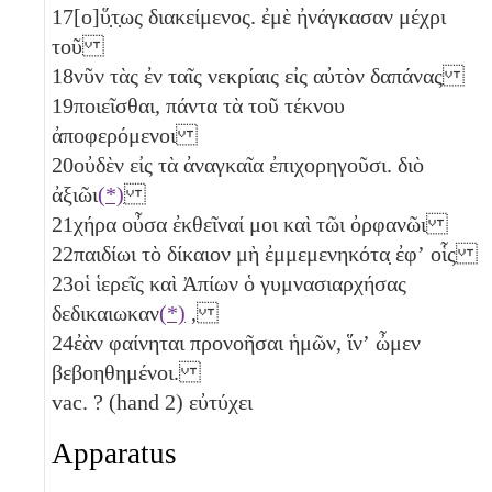
17
[ο]ὕ̣τ̣ως διακείμενος. ἐμὲ ἠνάγκασαν μέχρι
τοῦ
18
νῦν τὰς ἐν ταῖς νεκρίαις εἰς αὐτὸν δαπάνας
19
ποιεῖσθαι, πάντα τὰ τοῦ τέκνου
ἀποφερόμενοι
20
οὐδὲν εἰς τὰ ἀναγκαῖα ἐπιχορηγοῦσι. διὸ
ἀξιῶι
(*)
21
χήρα οὖσα ἐκθεῖναί μοι καὶ τῶι ὀρφανῶι
22
παιδίωι τὸ δίκαιον μὴ ἐμμεμενηκότα̣ ἐφʼ οἷς
23
οἱ ἱερεῖς καὶ Ἀπίων ὁ γυμνασιαρχήσας
δεδικαιωκαν
(*)
,
24
ἐὰν φαίνηται προνοῆσαι ἡμῶν, ἵνʼ ὦμεν
βεβοηθημένοι.
vac. ? (hand 2) εὐτύχει
Apparatus