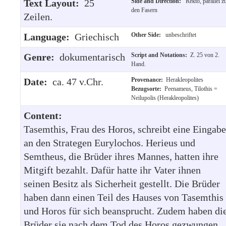
Text Layout:
25
Side and Direction:
Rekto, parallel z
den Fasern
Zeilen.
Language:
Griechisch
Other Side:
unbeschriftet
Genre:
dokumentarisch
Script and Notations:
Z. 25 von 2.
Hand.
Date:
ca. 47 v.Chr.
Provenance:
Herakleopolites
Bezugsorte:
Peenameus, Tilothis =
Neilupolis (Herakleopolites)
Content:
Tasemthis, Frau des Horos, schreibt eine Eingabe
an den Strategen Eurylochos. Herieus und
Semtheus, die Brüder ihres Mannes, hatten ihre
Mitgift bezahlt. Dafür hatte ihr Vater ihnen
seinen Besitz als Sicherheit gestellt. Die Brüder
haben dann einen Teil des Hauses von Tasemthis
und Horos für sich beansprucht. Zudem haben di
Brüder sie nach dem Tod des Horos gezwungen,