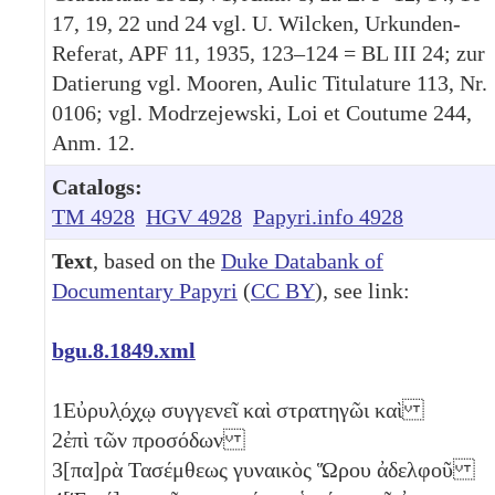
17, 19, 22 und 24 vgl. U. Wilcken, Urkunden-
Referat, APF 11, 1935, 123–124 = BL III 24; zur
Datierung vgl. Mooren, Aulic Titulature 113, Nr.
0106; vgl. Modrzejewski, Loi et Coutume 244,
Anm. 12.
Catalogs:
TM 4928
HGV 4928
Papyri.info 4928
Text
, based on the
Duke Databank of
Documentary Papyri
(
CC BY
), see link:
bgu.8.1849.xml
1
Εὐρυλ̣ό̣χ̣ῳ συγγενεῖ καὶ στρατηγῶι καὶ
2
ἐπὶ τῶν προσόδων
3
[πα]ρὰ Τασέμθεως γυναικὸς Ὥρου ἀδελφοῦ