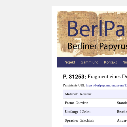
Projekt
Sammlung
Kontakt
Nu
Zum
Inhalt
P. 31253:
Fragment eines 
springen
Persistente URL
https://berlpap.smb.museum/1
Material:
Keramik
Form:
Ostrakon
Stand
Umfang:
2 Zeilen
Besch
Sprache:
Griechisch
Andere