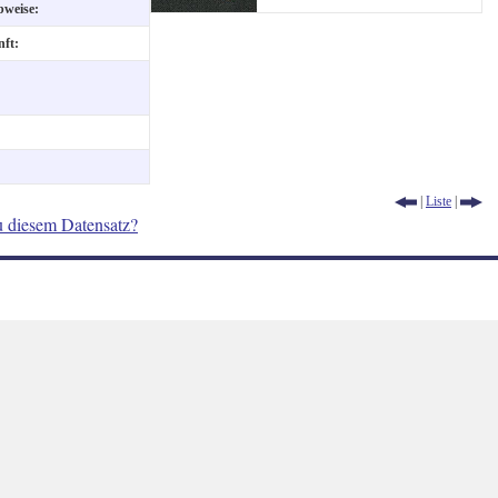
ibweise:
nft:
|
Liste
|
u diesem Datensatz?