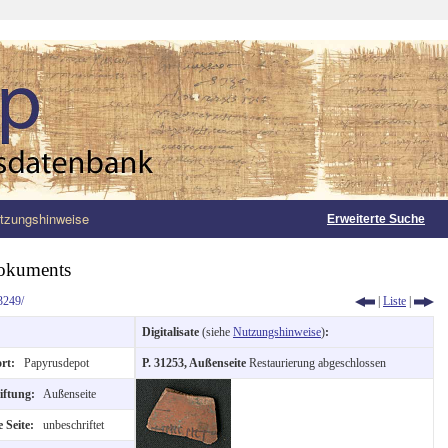
tzungshinweise
Erweiterte Suche
Dokuments
3249/
|
Liste
|
Digitalisate
(siehe
Nutzungshinweise
)
:
ort:
Papyrusdepot
P. 31253, Außenseite
Restaurierung abgeschlossen
riftung:
Außenseite
 Seite:
unbeschriftet