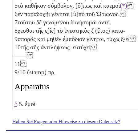
5
τὸ καθῆκον σύμβολον, [ὅ]π̣ως καὶ καεμοὶ
(*)
6
ἐν παραδοχῆι γένηται [ὑ]πὸ τοῦ Ὡρίωνος,
7
τούτου δὲ γενομένου δυνήσομαι ἀντέ-
8
χεσθαι τῆς ε̣[ἰς] τὸ ἐνεστηκὸς
ζ
(ἔτος) κατα-
9
σπορᾶς καὶ μηθὲν ἐμπόδιον γίνηται, τύχ̣ω̣ δ̣\ὲ/
10
τῆς σῆς ἀντιλήψεως. εὐτύχει
——
11
9/10
(stamp) π̣ρ̣
Apparatus
^
5. ἐμοὶ
Haben Sie Fragen oder Hinweise zu diesem Datensatz?