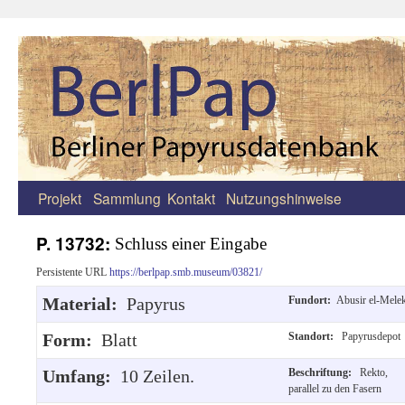
Projekt
Sammlung
Kontakt
Nutzungshinweise
Zum
Inhalt
P. 13732:
Schluss einer Eingabe
springen
Persistente URL
https://berlpap.smb.museum/03821/
Material:
Papyrus
Fundort:
Abusir el-Mele
Form:
Blatt
Standort:
Papyrusdepot
Umfang:
10 Zeilen.
Beschriftung:
Rekto,
parallel zu den Fasern