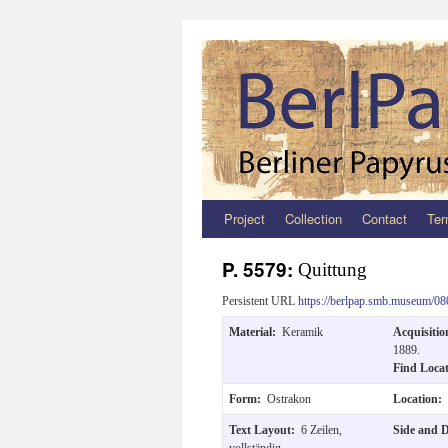
Project
Collection
Contact
Ter
Zum
Inhalt
P. 5579:
Quittung
springen
Persistent URL
https://berlpap.smb.museum/08
Material:
Keramik
Acquisiti
1889.
Find Loca
Form:
Ostrakon
Location:
Text Layout:
6 Zeilen,
Side and 
vollständig