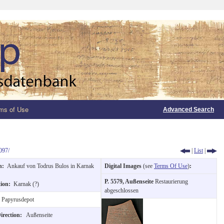
ms of Use
Advanced Search
097/
|
List
|
on:
Ankauf von Todrus Bulos in Karnak
Digital Images
(see
Terms Of Use
)
:
P. 5579, Außenseite
Restaurierung
tion:
Karnak (?)
abgeschlossen
Papyrusdepot
Direction:
Außenseite