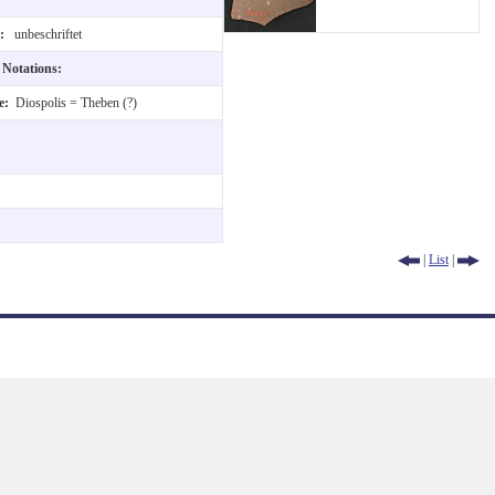
e:
unbeschriftet
d Notations:
ce:
Diospolis = Theben (?)
|
List
|