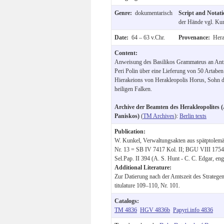
Genre:
dokumentarisch
Script and Notat
der Hände vgl. Kun
Date:
64 – 63 v.Chr.
Provenance:
Hera
Content:
Anweisung des Basilikos Grammateus an Anti
Peri Polin über eine Lieferung von 50 Artabe
Hierakeions von Herakleopolis Horus, Sohn d
heiligen Falken.
Archive der Beamten des Herakleopolites (
Paniskos)
(
TM Archives
):
Berlin texts
Publication:
W. Kunkel, Verwaltungsakten aus spätptolemä
Nr. 13 = SB IV 7417 Kol. II; BGU VIII 1754 K
Sel.Pap. II 394 (A. S. Hunt - C. C. Edgar, eng
Additional Literature:
Zur Datierung nach der Amtszeit des Stratege
titulature 109–110, Nr. 101.
Catalogs:
TM 4836
HGV 4836b
Papyri.info 4836