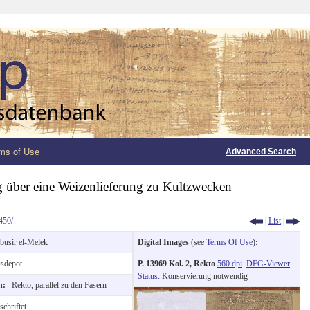
ms of Use
Advanced Search
über eine Weizenlieferung zu Kultzwecken
450/
|
List
|
busir el-Melek
Digital Images
(see
Terms Of Use
)
:
sdepot
P. 13969 Kol. 2, Rekto
560 dpi
DFG-Viewer
Status:
Konservierung notwendig
on:
Rekto, parallel zu den Fasern
chriftet