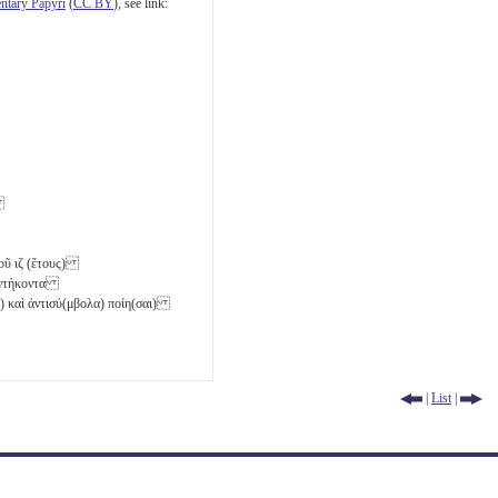
tary Papyri
(
CC BY
), see link:
ς
τ]οῦ
ιζ
(ἔτους)
πεντήκοντα
α) καὶ ἀντισύ(μβολα) ποίη(σαι)
|
List
|