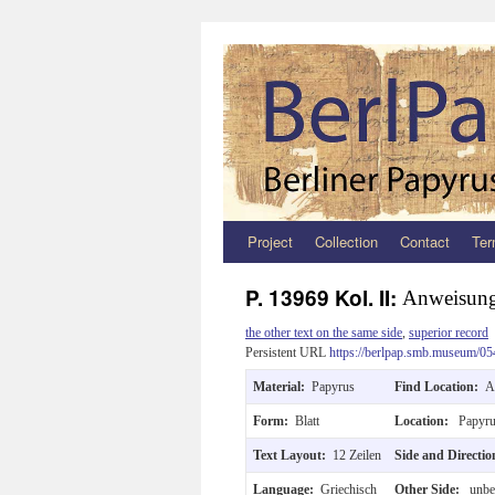
Project
Collection
Contact
Ter
Zum
Inhalt
P. 13969 Kol. II:
Anweisung 
springen
the other text on the same side
,
superior record
Persistent URL
https://berlpap.smb.museum/05
Material:
Papyrus
Find Location:
A
Form:
Blatt
Location:
Papyru
Text Layout:
12 Zeilen
Side and Directi
Language:
Griechisch
Other Side:
unbes