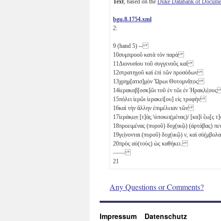
Text
, based on the
Duke Databank of Documen
bgu.8.1754.xml
2:
9
(hand 5) --
10
συμπροοῦ κατὰ τὸν παρὰ
11
Διονυσίου τοῦ συγγενοῦς καὶ
12
στρατηγοῦ καὶ ἐπὶ τῶν προσόδων
13
χρημ[ατισ]μ̣ὸν Ὥρωι Θοτομνᾶ̣τ̣ος
14
ἱερακοβ̣[οσκ]ῶι τοῦ ἐν τῶι ἐν Ἡρακ̣λ̣έ̣ου
15
πό̣λει ἱερῶι ἱερακεί[ου] εἰς τροφὴν
16
καὶ τὴν ἄλλην ἐπιμέλειαν τῶν
17
ἱεράκ̣ω̣ν̣ [τ]ὰ̣ς̣ \ὑποκει(μένας)/ [κα]ὶ ἕ̣ω̣[ς 
18
προειμένας (πυροῦ) δοχ(ικῷ) (ἀρτάβας) 
19
γε̣ί̣νονται (πυροῦ) δοχ(ικῷ)
ν
, καὶ σύ(μβολ
20
πρὸς αὐ(τοὺς) ὡς καθήκει.
——
21
Any Questions or Comments?
Impressum
Datenschutz