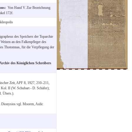
ions:
Von Hand V. Zur Bezeichnung
kel 172f.
kleopolis
grapheus des Speichers der Toparchie
n Weizen an den Falkenpfleger des
es Thotomnas, für die Verpflegung der
Archiv des Königlichen Schreibers
ischer Zeit, APF 8, 1927, 210–211,
ol. II (W. Schubart - D. Schäfer);
l. Übers.).
n Dionysios vgl. Mooren, Aulic