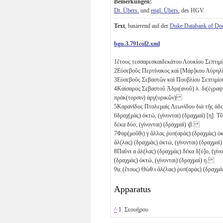
Bemerkungen:
Dt. Übers.
und
engl. Übers.
des HGV.
Text
, basierend auf der
Duke Databank of Do
bgu.3.791col2.xml
1
ἔτους τεσσαρεσκαιδεκάτου Λουκίου Σεπτιμ
2
Εὐσεβοῦς Περτίνακος καὶ [Μάρ]κου Αὐρη
3
Εὐσεβοῦς Σεβαστῶν καὶ Πουβλίου Σεπτιμ
4
Καίσαρος Σεβαστοῦ Ἁδρι(ανοῦ)
λ
. δι(έγραψ
πράκ(τορσιν) ἀργ(υρικῶν)
5
Καρανίδος Πτολεμαὶς Λεωνίδου διὰ τῆς ἀδε
6
δραχ(μὰς) ὀκτώ, (γίνονται) (δραχμαὶ) [
η
]. Τ
δέκα δύο, (γίνονται) (δραχμαὶ)
ιβ
.
7
Φαρ(μοῦθι)
γ
ἄλλας ῥυπ(αρὰς) (δραχμὰς) ὀκτ
ἄλ(λας) (δραχμὰς) ὀκτώ, (γίνονται) (δραχμαὶ
8
Παῦνι
α
ἄλ(λας) (δραχμὰς) δέκα δ[ύ]ο, (γίνο
(δραχμὰς) ὀκτώ, (γίνονται) (δραχμαὶ)
η
.
9
ι̣ε̣
(ἔτους) Θὼθ
ι
ἄλ(λας) ῥυπ(αρὰς) (δραχμὰς
Apparatus
^
1. Σεουήρου