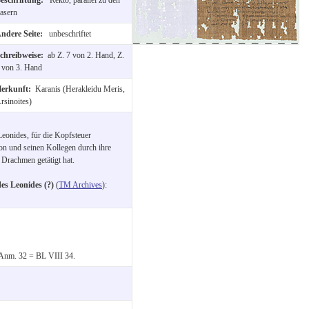
asern
ndere Seite:
unbeschriftet
chreibweise:
ab Z. 7 von 2. Hand, Z.
 von 3. Hand
erkunft:
Karanis (Herakleidu Meris,
rsinoites)
 Leonides, für die Kopfsteuer
ion und seinen Kollegen durch ihre
Drachmen getätigt hat.
es Leonides (?)
(
TM Archives
):
, Anm. 32 = BL VIII 34.