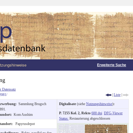
tzungshinweise
Erweiterte Suche
ung
r Datensatz
2081/
|
Liste
|
rwerbung:
Sammlung Brugsch
Digitalisate
(siehe
Nutzungshinweise
)
:
891.
P. 7255 Kol. 2, Rekto
600 dpi
DFG-Viewer
undort:
Kom Aushim
Status:
Restaurierung abgeschlossen
tandort:
Papyrusdepot
eschriftung:
Rekto, parallel zu den