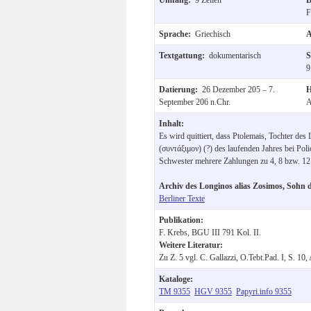
F
Sprache:
Griechisch
A
Textgattung:
dokumentarisch
S
9
Datierung:
26 Dezember 205 – 7.
H
September 206 n.Chr.
A
Inhalt:
Es wird quittiert, dass Ptolemais, Tochter des
(συντάξιμον) (?) des laufenden Jahres bei Pol
Schwester mehrere Zahlungen zu 4, 8 bzw. 12 
Archiv des Longinos alias Zosimos, Sohn d
Berliner Texte
Publikation:
F. Krebs, BGU III 791 Kol. II.
Weitere Literatur:
Zu Z. 5 vgl. C. Gallazzi, O.Tebt.Pad. I, S. 10
Kataloge:
TM 9355
HGV 9355
Papyri.info 9355