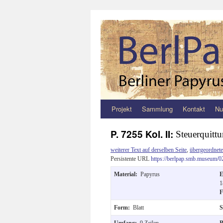
Projekt
Sammlung
Kontakt
Nu
Zum
Inhalt
P. 7255 Kol. II:
Steuerquitt
springen
weiterer Text auf derselben Seite
,
übergeordnete
Persistente URL
https://berlpap.smb.museum/0
Material:
Papyrus
E
1
F
Form:
Blatt
S
Umfang:
9 Zeilen
B