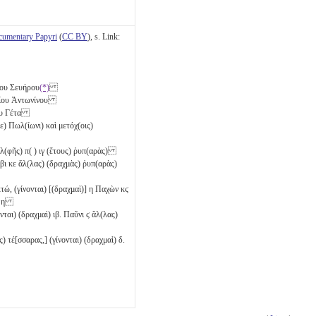
cumentary Papyri
(
CC BY
), s. Link:
ίου Σευήρου
(*)
λίου Ἀντωνίνου
ίου Γέτα
ε) Πωλ(ίωνι) καὶ μετόχ(οις)
λ(φῆς) π( )
ιγ
(ἔτους) ῥυπ(αρὰς)
ῦβι
κε
ἄλ(λας) (δραχμὰς) ῥυπ(αρὰς)
ώ, (γίνονται) [(δραχμαὶ)]
η
Παχὼν
κϛ
)
η
νται) (δραχμαὶ)
ιβ
. Παῦνι
ϛ
ἄλ(λας)
) τέ[σσαρας,] (γίνονται) (δραχμαὶ)
δ
.