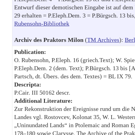
Entwurf dieser demotischen Eingabe ist auf dem 
29 erhalten = P.Eleph.Dem. 3 = P.Bürgsch. 13 bis
Rubensohn-Bibliothek
Archiv des Praktors Milon
(
TM Archives
):
Berl
Publication:
O. Rubensohn, P.Eleph. 16 (griech.Text); W. Spie
P.Eleph.Dem. 2 (dem. Text); P.Bürgsch. 13 bis [A]
Partsch, dt. Übers. des dem. Textes) = BL IX 79.
Descripta:
P.Cair. III 50162 descr.
Additional Literature:
Zur Rekonstruktion der Ereignisse rund um die 
Landes vgl. Rostovcev, Kolonat 35, W. L. Weste
„Uninundated Lands“ in Ptolemaic and Roman Eg
178–180 sowie Clarysse, The Archive of the Pra