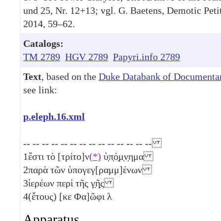
und 25, Nr. 12+13; vgl. G. Baetens, Demotic Petit
2014, 59–62.
Catalogs:
TM 2789
HGV 2789
Papyri.info 2789
Text
, based on the
Duke Databank of Documentar
see link:
p.eleph.16.xml
-- -- -- -- -- -- -- -- -- -- -- -- -- --
1
ἔστι τὸ [τρίτο]ν
(*)
ὑ̣π̣ό̣μ̣ν̣ημα
2
παρὰ τῶν ὑπογεγ[ραμμ]ένων
3
ἱερέων περὶ τῆς γ̣ῆ̣ς
4
(ἔτους) [
κε
Φα]ῶφι
λ
Apparatus