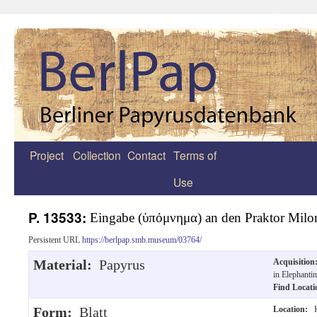
Project
Collection
Contact
Terms of
Zum
Use
Inhalt
springen
P. 13533:
Eingabe (ὑπόμνημα) an den Praktor Milo
Persistent URL
https://berlpap.smb.museum/03764/
Material:
Papyrus
Acquisitio
in Elephanti
Find Locat
Form:
Blatt
Location:
K