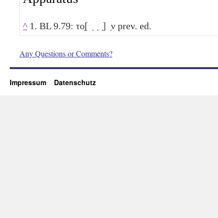
^
1. BL 9.79: το̣[ ̣ ̣ ̣] ̣ν prev. ed.
Any Questions or Comments?
Impressum
Datenschutz