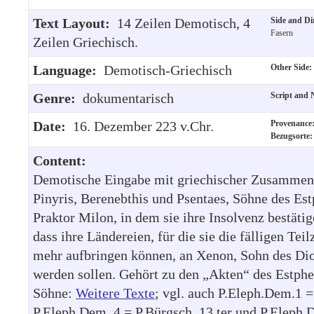
Text Layout:
14 Zeilen Demotisch, 4
Side and Di
Fasern
Zeilen Griechisch.
Language:
Demotisch-Griechisch
Other Side
Genre:
dokumentarisch
Script and 
Date:
16. Dezember 223 v.Chr.
Provenanc
Bezugsorte
Content:
Demotische Eingabe mit griechischer Zusammen
Pinyris, Berenebthis und Psentaes, Söhne des Est
Praktor Milon, in dem sie ihre Insolvenz bestätig
dass ihre Ländereien, für die sie die fälligen Tei
mehr aufbringen können, an Xenon, Sohn des Dio
werden sollen. Gehört zu den „Akten“ des Estphe
Söhne:
Weitere Texte
; vgl. auch P.Eleph.Dem.1 =
P.Eleph.Dem. 4 = P.Bürgsch. 13 ter und P.Eleph.D