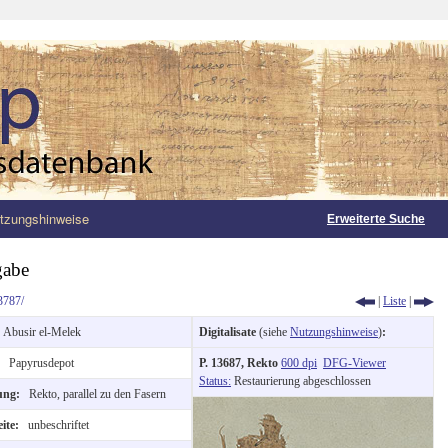
tzungshinweise
Erweiterte Suche
gabe
3787/
|
Liste
|
:
Abusir el-Melek
Digitalisate
(siehe
Nutzungshinweise
)
:
:
Papyrusdepot
P. 13687, Rekto
600 dpi
DFG-Viewer
Status:
Restaurierung abgeschlossen
tung:
Rekto, parallel zu den Fasern
eite:
unbeschriftet