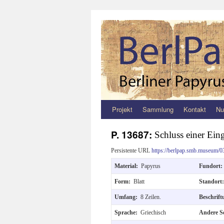
Projekt
Sammlung
Kontakt
Nu
Zum
Inhalt
P. 13687:
Schluss einer Ein
springen
Persistente URL
https://berlpap.smb.museum/0
Material:
Papyrus
Fundort
Form:
Blatt
Standort
Umfang:
8 Zeilen.
Beschrif
Sprache:
Griechisch
Andere S