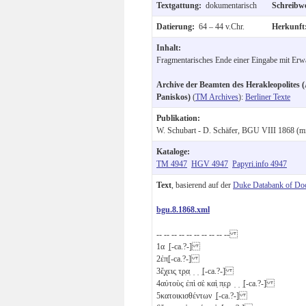
Textgattung:
dokumentarisch
Schreibw
Datierung:
64 – 44 v.Chr.
Herkunf
Inhalt:
Fragmentarisches Ende einer Eingabe mit Er
Archive der Beamten des Herakleopolites (
Paniskos)
(
TM Archives
):
Berliner Texte
Publikation:
W. Schubart - D. Schäfer, BGU VIII 1868 (mi
Kataloge:
TM 4947
HGV 4947
Papyri.info 4947
Text
, basierend auf der
Duke Databank of Do
bgu.8.1868.xml
-- -- -- -- -- -- -- -- -- --
1
α ̣[-ca.?-]
2
ἐπ̣[-ca.?-]
3
ἔ̣χ̣εις̣ τ̣ρ̣α̣ ̣ ̣ ̣[-ca.?-]
4
αὐτοὺς ἐπὶ σὲ καὶ̣ π̣ε̣ρ ̣ ̣ ̣[-ca.?-]
5
κατοικισθέντων ̣[-ca.?-]