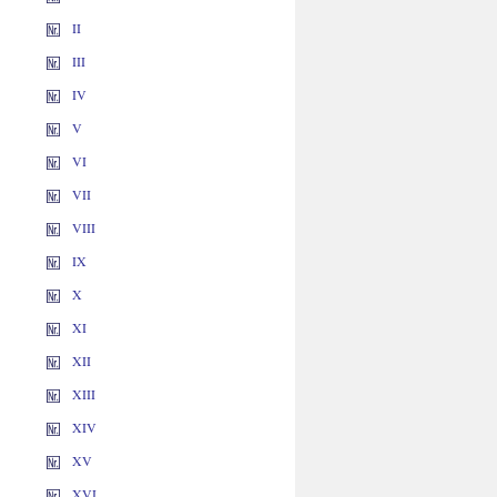
II
III
IV
V
VI
VII
VIII
IX
X
XI
XII
XIII
XIV
XV
XVI