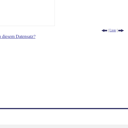
|
Liste
|
u diesem Datensatz?