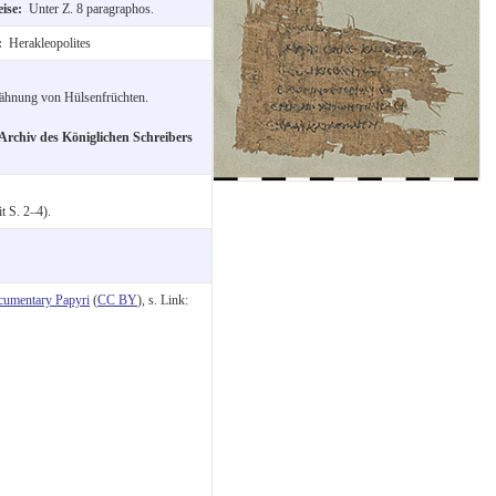
eise:
Unter Z. 8 paragraphos.
t:
Herakleopolites
wähnung von Hülsenfrüchten.
Archiv des Königlichen Schreibers
t S. 2–4).
cumentary Papyri
(
CC BY
), s. Link: