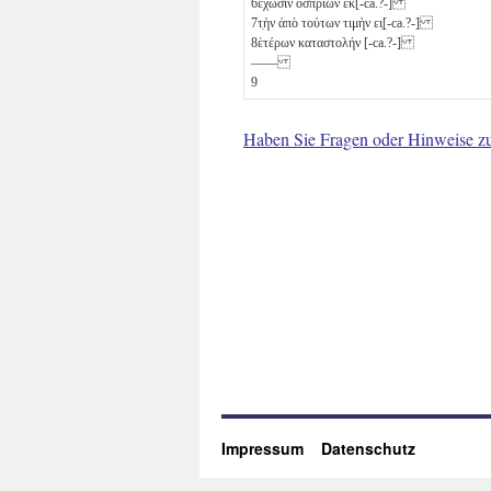
6
ἔχωσιν ὀσπρίων ἐκ[-ca.?-]
7
τ̣ὴν ἀπὸ τούτων τιμὴν ει̣[-ca.?-]
8
ἑτέρων καταστολήν [-ca.?-]
——
9
Haben Sie Fragen oder Hinweise z
Impressum
Datenschutz