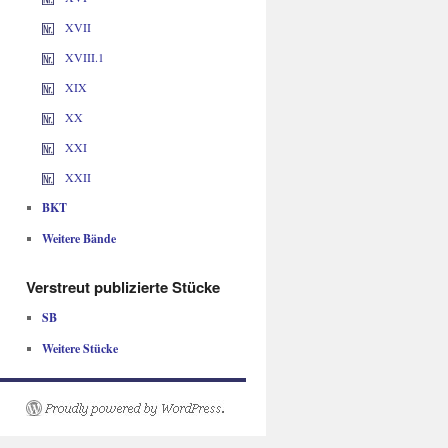
XVII
XVIII.1
XIX
XX
XXI
XXII
BKT
Weitere Bände
Verstreut publizierte Stücke
SB
Weitere Stücke