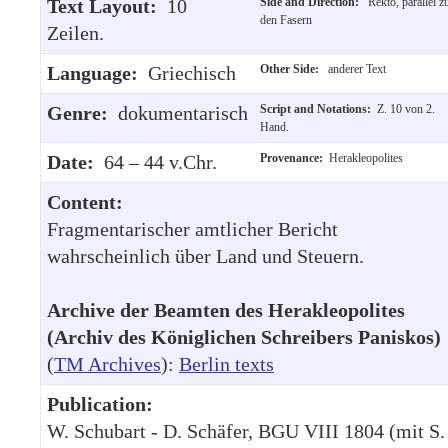
Text Layout:
10
Side and Direction:
Rekto, parallel z
den Fasern
Zeilen.
Language:
Griechisch
Other Side:
anderer Text
Genre:
dokumentarisch
Script and Notations:
Z. 10 von 2.
Hand.
Date:
64 – 44 v.Chr.
Provenance:
Herakleopolites
Content:
Fragmentarischer amtlicher Bericht
wahrscheinlich über Land und Steuern.
Archive der Beamten des Herakleopolites
(Archiv des Königlichen Schreibers Paniskos)
(
TM Archives
):
Berlin texts
Publication:
W. Schubart - D. Schäfer, BGU VIII 1804 (mit S.