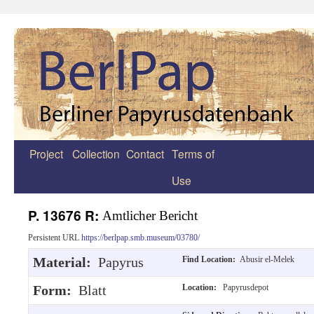
Project
Collection
Contact
Terms of
Zum
Use
Inhalt
springen
P. 13676 R:
Amtlicher Bericht
Persistent URL
https://berlpap.smb.museum/03780/
Material:
Papyrus
Find Location:
Abusir el-Melek
Form:
Blatt
Location:
Papyrusdepot