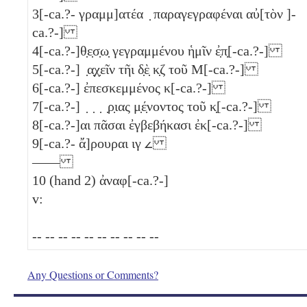
3
[-ca.?- γραμμ]ατέα ̣ παραγεγραφέναι αὐ[τὸν ]-
ca.?-]
4
[-ca.?-]θ̣ε̣σ̣ω̣ γεγραμμένου ἡμῖν ἐ̣π̣[-ca.?-]
5
[-ca.?-] ̣α̣χ̣εῖν τῆι δ̣ὲ̣
κ̣ζ
τοῦ Μ[-ca.?-]
6
[-ca.?-] ἐπεσκεμμένος κ[-ca.?-]
7
[-ca.?-] ̣ ̣ ̣ ̣ρ̣ιας μ̣έ̣νοντος τοῦ κ̣[-ca.?-]
8
[-ca.?-]αι πᾶσαι ἐγβεβήκασι ἐκ[-ca.?-]
9
[-ca.?- ἄ]ρουραι
ιγ
𐅵
——
10
(hand 2) ἀναφ[-ca.?-]
v:
-- -- -- -- -- -- -- -- -- --
Any Questions or Comments?