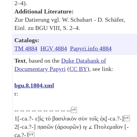
2–4).
Additional Literature:
Zur Datierung vgl. W. Schubart - D. Schäfer,
Einl. zu BGU VIII, S. 2–4.
Catalogs:
TM 4884
HGV 4884
Papyri.info 4884
Text
, based on the
Duke Databank of
Documentary Papyri
(
CC BY
), see link:
bgu.8.1804.xml
r:
-- -- -- -- -- -- -- -- -- --
1
[-ca.?- ε]ἰς τὸ βασιλικὸν σὺν τοῖς ἐ̣κ̣[-ca.?-]
2
[-ca.?-] π̣ασῶν (ἀρουρῶν)
ιγ
𐅵
Πτολεμαῖον [-
ca.?-]